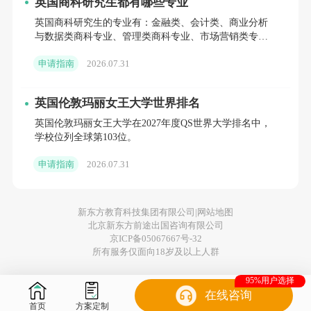
英国商科研究生都有哪些专业
申请者可以提升自己的申请成功率，实现留学
英国商科研究生的专业有：金融类、会计类、商业分析
梦想。
与数据类商科专业、管理类商科专业、市场营销类专
业。
申请指南
2026.07.31
您的位置：
首页
>
宜昌
>
英国研究生留学考试攻略
>
英国大学入学要
求详解：了解录取标准，提升申请成功率！
英国伦敦玛丽女王大学世界排名
英国伦敦玛丽女王大学在2027年度QS世界大学排名中，
学校位列全球第103位。
申请指南
2026.07.31
新东方教育科技集团有限公司|
网站地图
北京新东方前途出国咨询有限公司
京ICP备05067667号-32
所有服务仅面向18岁及以上人群
95%用户选择
在线咨询
首页
方案定制