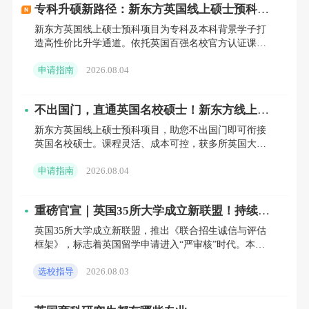
荐信则通常由教授、导师或雇主撰写，用于评
专科升硕新路径：新东方英国线上硕士预科，
低成本撬动世界百强名校
估申请者的学术能力、研究潜力或工作绩效。
新东方英国线上硕士预科项目为专科及本科背景学子打
造高性价比升学通道。依托英国百强名校官方认证课
程，支持国内线上修读，省时省钱。涵盖商科、工科等
四、提升申请成功率的建议
申请指南
2026.08.04
多领域，无缝衔接伯
‌：了解目标院校的录取标准和申请截止日期，并
提前规划
不出国门，直通英国名校硕士！新东方线上预
提前准备申请材料。
科项目全解析
‌：根据自己的学术背景、语言能力和兴趣爱好，
精准定位
新东方英国线上硕士预科项目，助您不出国门即可衔接
选择适合自己的大学和课程。
英国名校硕士。课程灵活、成本可控，获多所英国大学
‌：在个人陈述和推荐信中突出自己的优势和潜
突出优势
官方认可。新东方前途出国全程护航，提供专业规划与
力，展现自己的独特之处。
申请指南
2026.08.04
教学支持。立即咨
‌：与目标院校的招生官或教授保持积极沟通，了
积极沟通
解他们的录取偏好和申请要求。
重磅官宣｜英国35所大学成立新联盟！持续多
‌：英国大学的录取政策可能会随着时间和政
关注政策变化
年的“宽进”假象，彻底破灭
英国35所大学成立新联盟，推出《联合招生诚信与评估
策的变化而调整，申请者需要密切关注相关动态。
框架》，标志着英国留学申请进入“严审核”时代。本文
综上所述，了解并满足英国大学的入学要求是
深度解析新政执行时间表，揭露院校打击“背景造
选校指导
2026.08.03
假”与“分数通胀
申请成功的关键。通过提前规划、精准定位、
突出优势、积极沟通和关注政策变化等方式，