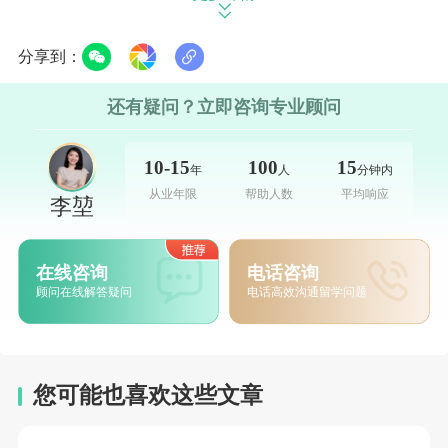
请者需要证明自己的英语水平。常见的英语测
试包括雅思（IELTS）和托福（TOEFL）。不
分享到：
同大学和课程对语言成绩的要求各不相同，但
还有疑问？立即咨询专业顾问
一般来说，本科课程要求雅思总成绩在6.0-7.0
之间，硕士课程和博士课程则要求更高，通常
10-15
100
15
年
人
分钟内
在6.5-7.5之间。
从业年限
帮助人数
平均响应
李堃
三、申请材料
在线咨询
电话咨询
除了学术和语言成绩，申请者还需要准备一系
顾问在线解答疑问
电话高效沟通留学问题
列申请材料，包括个人陈述、推荐信、成绩
单、简历等。个人陈述是申请材料中非常重要
的一部分，申请者需要在其中阐述自己的学术
您可能也喜欢这些文章
和职业目标，以及为何选择该课程和院校。推