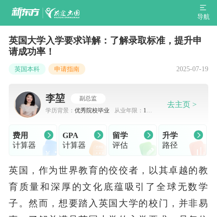
导航
英国大学入学要求详解：了解录取标准，提升申
请成功率！
2025-07-19
英国本科
申请指南
李堃
副总监
去主页 >
学历背景：
优秀院校毕业
从业年限：
10-
15年
费用
GPA
留学
升学
计算器
计算器
评估
路径
英国，作为世界教育的佼佼者，以其卓越的教
育质量和深厚的文化底蕴吸引了全球无数学
子。然而，想要踏入英国大学的校门，并非易