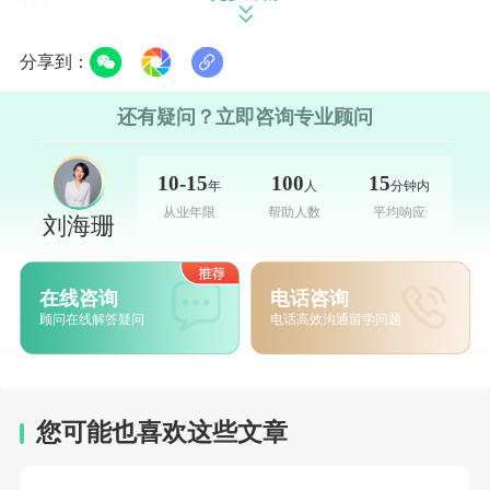
卡内基梅隆大学
，作为一所专注于技术与
分享到：
艺术的学府，其学术风格更为纯粹与。尤其在
还有疑问？立即咨询专业顾问
计算机科学领域，CMU以其严谨、系统、深入
的课程体系闻名于世。学生从本科阶段便接触
10-15
100
15
年
人
分钟内
到前沿的专业知识，课程难度大、节奏快，培
从业年限
帮助人数
平均响应
刘海珊
养的是具有深厚专业造诣的“硬核”技术。CMU
的教育模式更接近于“专才教育”，其目标是让
在线咨询
电话咨询
学生在特定领域达到无人能及的深度。
顾问在线解答疑问
电话高效沟通留学问题
二、专业优势：各领风骚的科技前沿
在不同理工科领域，三校的优势各有侧
重，形成了鲜明的特色。
您可能也喜欢这些文章
在**计算机科学（CS）**领域，三者常年