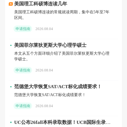
美国理工科硕博连读几年
占据全球排名的前三甲。MIT以其在计算机系
美国理工科硕博连读的常规就读周期，集中在5年至7年
统、人工智能理论、网络安全等基础领域的深
区间。
厚积淀著称；斯坦福则在人工智能应用、数据
申请指南
2026.08.04
科学、人机交互等新兴方向引领潮流；而CMU
美国菲尔莱狄更斯大学心理学硕士
在人工智能、编程语言、软件工程、计算机视
本文从五个方面详细介绍了美国菲尔莱狄更斯大学心理
觉等几乎所有细分领域均处于世界水平，其计
学硕士。
算机学院的实力堪称“独孤求败”。
申请指南
2026.08.04
在
工程学
方面，MIT的综合实力无人能出
范德堡大学恢复SAT/ACT标化成绩要求！
其右，尤其在机械工程、航空航天、化学工程
范德堡大学恢复SAT/ACT标化成绩要求！
等传统工科领域拥有统治级地位；斯坦福的电
申请指南
2026.08.04
子工程、生物工程和环境工程表现突出，与硅
谷的产业生态形成了良性互动；CMU的工程学
UC公布26fall本科录取数据！UCB国际生录取