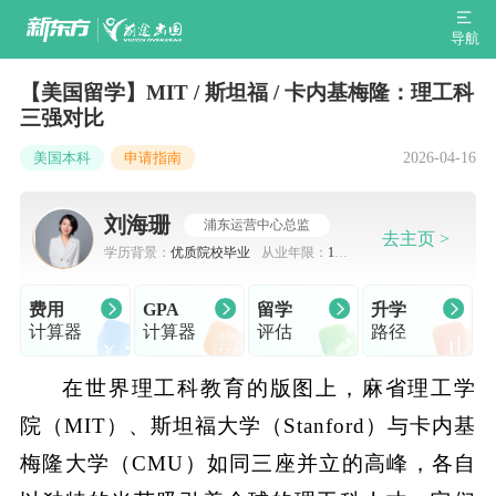
导航
【美国留学】MIT / 斯坦福 / 卡内基梅隆：理工科
三强对比
2026-04-16
美国本科
申请指南
刘海珊
浦东运营中心总监
去主页 >
学历背景：
优质院校毕业
从业年限：
10-
15年
费用
GPA
留学
升学
计算器
计算器
评估
路径
在世界理工科教育的版图上，麻省理工学
院（MIT）、斯坦福大学（Stanford）与卡内基
梅隆大学（CMU）如同三座并立的高峰，各自