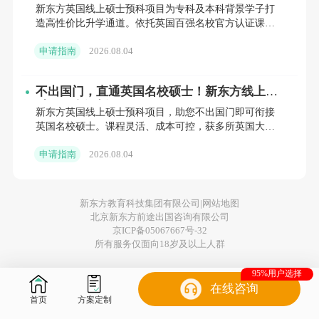
低成本撬动世界百强名校
新东方英国线上硕士预科项目为专科及本科背景学子打
造高性价比升学通道。依托英国百强名校官方认证课
程，支持国内线上修读，省时省钱。涵盖商科、工科等
申请指南
2026.08.04
多领域，无缝衔接伯
不出国门，直通英国名校硕士！新东方线上预
科项目全解析
新东方英国线上硕士预科项目，助您不出国门即可衔接
英国名校硕士。课程灵活、成本可控，获多所英国大学
官方认可。新东方前途出国全程护航，提供专业规划与
申请指南
2026.08.04
教学支持。立即咨
新东方教育科技集团有限公司|
网站地图
北京新东方前途出国咨询有限公司
京ICP备05067667号-32
所有服务仅面向18岁及以上人群
95%用户选择
在线咨询
首页
方案定制