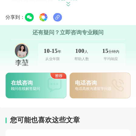
永居年限
：通过工作获得永居的常规年限从5
分享到：
年延长至10年。不过，科研人才、投资移民
还有疑问？立即咨询专业顾问
等特定群体仍保留5年申请资格。
政策调整下的申请策略
10-15
100
15
年
人
分钟内
从业年限
帮助人数
平均响应
李堃
面对这些政策变化，计划留英的学生可以考虑
以下策略：
在线咨询
电话咨询
顾问在线解答疑问
电话高效沟通留学问题
关注政策窗口期
：利用新政落地前的缓冲
期，符合条件的学生应尽早提交申请。
优化专业选择
：可以优先考虑STEM、医
您可能也喜欢这些文章
疗、教育等英国紧缺的专业领域。这些领域