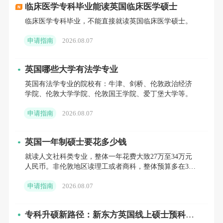
不仅人才需求大，而且在移民路径上可能享
临床医学专科毕业能读英国临床医学硕士
有一定的政策倾斜。
临床医学专科毕业，不能直接就读英国临床医学硕士。
申请指南
2026.08.07
提升综合竞争力
：更高的语言与技能门槛意
味着英国更倾向于吸引“真正有能力的人
英国哪些大学有法学专业
才”。提前规划，通过学术研究、实习等方式
英国有法学专业的院校有：牛津、剑桥、伦敦政治经济
积累经验，并扎实提升英语应用能力，将成
学院、伦敦大学学院、伦敦国王学院、爱丁堡大学等。
为脱颖而出的关键。
申请指南
2026.08.07
英国一年制硕士要花多少钱
您的位置：
首页
>
武汉
>
英国研究生留学申请指南
>
英国留学政策深
度解析：2025年签证与移民路径调整
就读人文社科类专业，整体一年花费大致27万至34万元
人民币。非伦敦地区读理工或者商科，整体预算多在34
万至43万元人民币。伦敦地区就读文科硕士，一年总花
申请指南
2026.08.07
销38万
专科升硕新路径：新东方英国线上硕士预科，