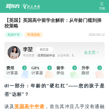
导航
【英国】英国高中留学全解析：从年龄门槛到择
校策略
2026-04-22
英国中学
申请指南
李堃
副总监
去主页 >
学历背景：
优秀院校毕业
从业年限：
10-
15年
费用
GPA
留学
升学
计算器
计算器
评估
路径
di一部分：年龄的“硬杠杠”——您的孩子是
否“达标”？
谈及
，首当其冲且几乎没有通融
英国高中申请