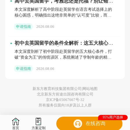
高中去英国留学，考雅思还是托福？别让错误
寄宿费以及各项杂费加在一起，年均总成本大约在30万
选择耽误你的签证与申请
至45万元人民币。伦敦及其东南部地区的费用通常比北
本文深度解析了高中阶段赴英留学在语言考试选择上的
核心困惑，明确指出这绝非简单的“认可度”比较，而是
部或苏格兰地区高出20%至30%。根据2026年的最新数
关乎签证成败的战略决策。通过深度剖析雅思与托福的
据，部分ding尖私立学校的寄宿年费已经达到5.4万至
申请指南
2026.08.06
本质区别、强调
6.6万英镑。
公立中学
的学费相对亲民，大约在8万至14万元人民币
初中去英国留学的条件全解析：这五大核心门
每年，但国际学生的名额极少，且通常需要通过特殊项
槛，远比“有钱”更重要
本文深度剖析了初中阶段赴英留学的五大核心条件，打
目申请，整体的年支出约为22万至35万元人民币。
破“资金为王”的传统误区，系统阐述了学制年龄的精准
匹配、UKiset考试的评估逻辑、法定监护的刚性要求、资
家长在规划预算时，还需注意以下几点：私立
申请指南
2026.08.06
金证明
学校的学费每年通常会有3%至5%的涨幅；一
些杂项支出，如注册费、校服费、课外活动费
新东方教育科技集团有限公司|
网站地图
北京新东方前途出国咨询有限公司
等，也容易被忽略。建议家庭提前12至18个月
京ICP备05067667号-32
启动财务规划，并考虑到汇率波动等因素，预
所有服务仅面向18岁及以上人群
留10%至15%的应急资金。
95%用户选择
在线咨询
首页
方案定制