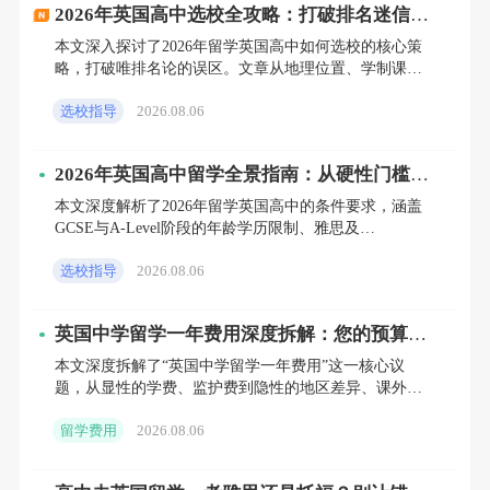
应能力、思辨逻辑以及个性特质。
2026年英国高中选校全攻略：打破排名迷信，
精准匹配“梦校”的底层逻辑
本文深入探讨了2026年留学英国高中如何选校的核心策
在申请材料方面，需要准备的包括：在校成绩
略，打破唯排名论的误区。文章从地理位置、学制课程
单、教师推荐信、个人陈述、语言成绩（如适
（GCSE/A-Level）、寄宿文化及综合软实力等维度，为
选校指导
2026.08.06
用）以及标准化考试报告。面试结束后，要及
时跟进录取结果，并按照学校的要求，在规定
2026年英国高中留学全景指南：从硬性门槛到
名校录取的通关策略
时间内确认入学意向并缴纳押金。
本文深度解析了2026年留学英国高中的条件要求，涵盖
GCSE与A-Level阶段的年龄学历限制、雅思及
OxfordELLT等语言成绩标准，以及最新的签证资金证明
第三部分：费用的“账单”——留学英国高中，
选校指导
2026.08.06
究竟要准备多少预算？
英国中学留学一年费用深度拆解：您的预算真
这无疑是家长们最为关心的问题之一。英国高
的花对地方了吗？
本文深度拆解了“英国中学留学一年费用”这一核心议
中的留学费用因学校类型和所处地区的不同而
题，从显性的学费、监护费到隐性的地区差异、课外拓
展及汇率成本，构建了结构化认知，避免了片面理解。
有较大差异。
留学费用
2026.08.06
文章提出，科学管
私立寄宿中学
是低年龄段留学生的主流选择。将学费、