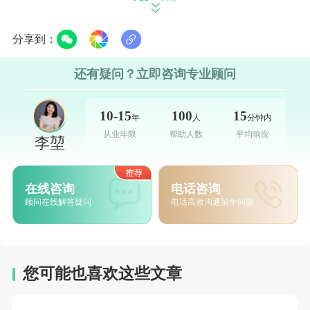
味着面向中国学生的名额其实相当有限。
因此，建议至少提前一年到一年半开始启动注
分享到：
册程序，对于那些热门学校，甚至需要提前两
还有疑问？立即咨询专业顾问
到三年来锁定席位。一旦错过了注册窗口，即
便孩子成绩再you秀，也可能无济于事。
10-15
100
15
年
人
分钟内
从业年限
帮助人数
平均响应
李堃
入学评估通常采用“入学测试+面试”的双重机
制。每所学校都会有自主命题的入学考试
在线咨询
电话咨询
（Entry Tests），内容一般涵盖数学、逻辑推
顾问在线解答疑问
电话高效沟通留学问题
理以及英语的阅读与写作。中国学生在数学部
分通常表现较好，但由于中英两国教学大纲存
在差异，考试中可能会涉及一些国内课程尚未
您可能也喜欢这些文章
接触过的概念。面试则着重考察学生的临场反