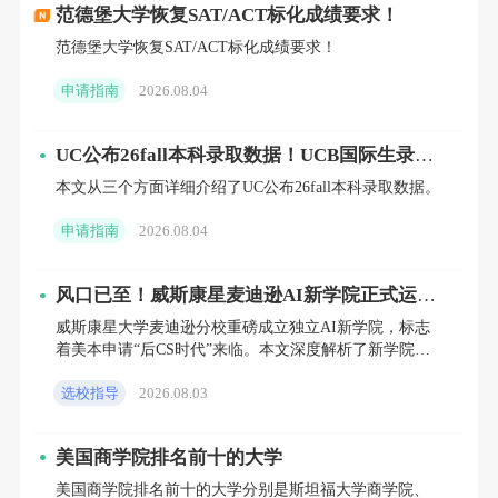
范德堡大学恢复SAT/ACT标化成绩要求！
线科研项目；同时，与苹果、德州仪器、
范德堡大学恢复SAT/ACT标化成绩要求！
IBM、戴尔等科技巨头也保持着稳定的合作关
申请指南
2026.08.04
系。
UC公布26fall本科录取数据！UCB国际生录取
（2026 U.S.News 综合排名
03. 迈阿密大学
率跌至5.4%，UCLA扩招明显
本文从三个方面详细介绍了UC公布26fall本科录取数据。
#64） 尽管迈阿密大学的综合排名并非最ding
申请指南
2026.08.04
尖，却是美国东南部科研与教学领域覆盖面最
为广泛的高等学府之一，深入了解后，其魅力
风口已至！威斯康星麦迪逊AI新学院正式运
往往令人难以抗拒。该校的录取标准并不宽
营，2027/2028届理工科申请者必须关注
威斯康星大学麦迪逊分校重磅成立独立AI新学院，标志
松，在同层次院校普遍拥有约50%录取率的情
着美本申请“后CS时代”来临。本文深度解析了新学院的
招生政策、课程差异及背后全球高校AI人才争夺的底层
况下，迈阿密大学的录取率仅为18%-19%，申
选校指导
2026.08.03
逻辑。针
请难度可见一斑。学校坐落于全美最富裕、最
美国商学院排名前十的大学
洁净的城市之一，环境优美，安保措施完善。
美国商学院排名前十的大学分别是斯坦福大学商学院、