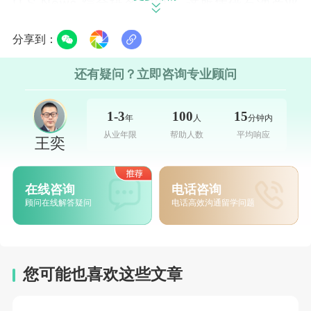
U.S.News 综合排名 #30） 这所凭借石油产业
起家的ding尖公立大学，近年来排名一路高歌
分享到：
猛进，从过去的50名左右跃升至全美前30。作
为依托石油工业崛起的佼佼者，其专业实力长
还有疑问？立即咨询专业顾问
期在全球领先：石油工程专业位居世界di一，
1-3
100
15
会计学全美第三，商科全美第六，计算机科学
年
人
分钟内
从业年限
帮助人数
平均响应
全美第九，工程学整体全美第十一位。学生们
王奕
不仅能沉浸在石油工程、会计学等世界ji的学术
资源中，课余生活也同样多姿多彩。奥斯汀市
在线咨询
电话咨询
顾问在线解答疑问
电话高效沟通留学问题
素有“世界现场音乐之都”的美誉，生活成本相
对亲民，校内社团数量高达1300个，让学生能
在学术追求与个人生活之间找到完美的平衡
您可能也喜欢这些文章
点。学校地处德克萨斯州首府，云集了各大能
源企业的研发中心，学生有机会近距离参与一