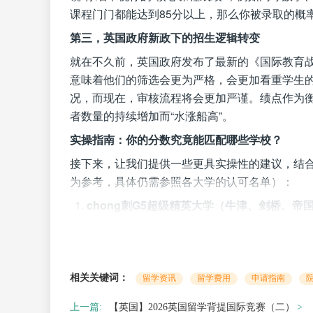
课程门门都能达到85分以上，那么你被录取的概
第三，英国政府新政下的招生逻辑转变
就在不久前，英国政府发布了最新的《国际教育战
意味着他们的筛选会更为严格，会更加看重学生的
况，而现在，审核流程将会更加严谨。绩点作为衡
者数量的持续增加而“水涨船高”。
实操指南：你的分数究竟能匹配哪些学校？
接下来，让我们提供一些更具实操性的建议，结合
为参考，具体仍需参照各大学的认可名单）：
chong刺G5超级精英大学（牛津、剑桥、帝
985/211背景：
建议均分达到88-90分以
双非背景：
坦白说，难度极大。除非你在
现，否则即便是均分90分以上，也只能说“
相关关键词：
留学资讯
留学费用
申请指南
chong刺“王曼爱华”（伦敦国王学院KCL
上一篇:
【英国】2026英国留学背提国际竞赛（二）