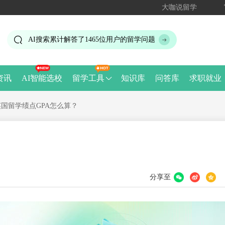
大咖说留学
AI搜索累计解答了
1465
位用户的留学问题
资讯
AI智能选校
留学工具
知识库
问答库
求职就业
国留学绩点GPA怎么算？
分享至