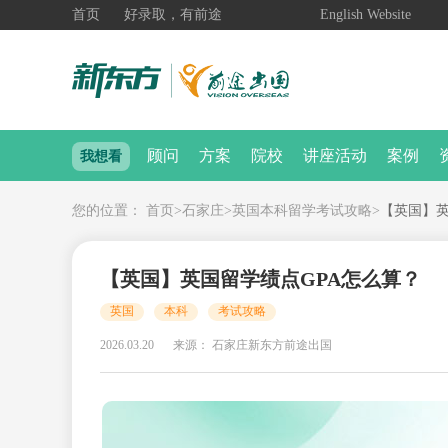
首页
好录取，有前途
English Website
顾问
方案
院校
讲座活动
案例
我想看
您的位置：
首页
>
石家庄
>
英国本科留学考试攻略
>
【英国】英
【英国】英国留学绩点GPA怎么算？
英国
本科
考试攻略
2026.03.20
来源： 石家庄新东方前途出国