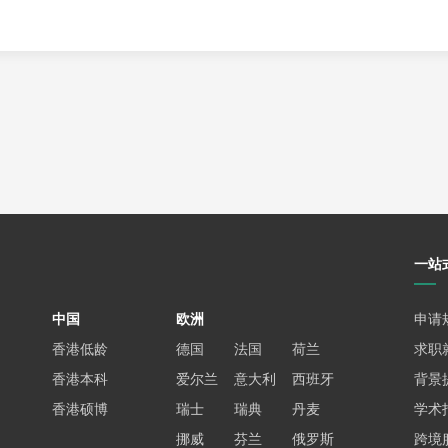
热门专业则需要chong刺到88分以上。
域，但竞争也最为激烈。建议均分保持在87-90分以上，并且
院或工程学院，这些学院通常对双非背景的学生更为友好。
布里斯托大学、格拉斯哥大学、利兹大学、伯明翰大学等）：
会，但如果是热门专业，建议达到80分以上。
能达到85分以上，选择面就会宽泛很多。
的学生可能75分就足够了，而双非背景的学生可能就需要85分。
规则——它并非简单的数学换算，而是一种基于你背景的综合价值
一站
”
心神，不如听听以下几条切实可行的建议：
中国
欧洲
申请
学校能够出具这样的文件，并将其附在成绩单之后，那它的将比
香港低龄
德国
法国
荷兰
求职
香港本科
爱尔兰
意大利
西班牙
背景
读大二或大三，就不要再去选择那些所谓的“水课”来刷分了。把
香港硕博
瑞士
瑞典
丹麦
学术
课上，力求取得它们的成绩光彩夺目。
挪威
芬兰
俄罗斯
跨境