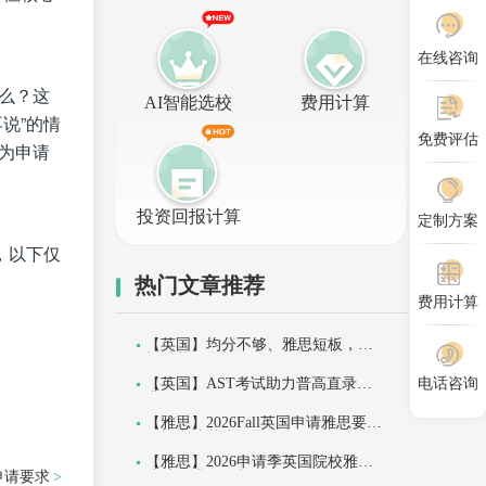
在线咨询
么？这
AI智能选校
费用计算
说”的情
免费评估
为申请
投资回报计算
定制方案
，以下仅
热门文章推荐
费用计算
【英国】均分不够、雅思短板，照
样冲英国名校？
【英国】AST考试助力普高直录英
电话咨询
眼的表
港
【雅思】2026Fall英国申请雅思要求
（附申请截止日期)
【雅思】2026申请季英国院校雅思
申请要求
成绩要求全解析