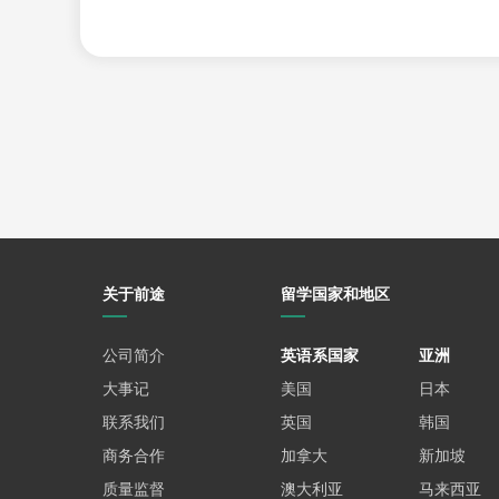
985/211背景：
均分85分以上是基本要求，
双非背景：
这通常是双非学生的主要竞争区
商学院，可以考虑教育学院、社会科学学
chong刺QS排名前100的其他学校（如
985/211背景：
均分75-80分就有较大机
双非背景：
均分80-85分是基础门槛，若
你看，同样是申请伯明翰大学，985院校
实，也是“英国留学绩点怎么算”背后的潜
关于前途
留学国家和地区
给你的真心话：与其纠结结算法，不如“对症下药
所以，与其在那些所谓所谓 “标准答案”上耗费
公司简介
英语系国家
亚洲
回学校开具一份“百分制均分证明”。
如果你的
大事记
美国
日本
计算的任何GPA都更具说服力。
联系我们
英国
韩国
重点攻克你的核心专业课程。
如果你目前还在
商务合作
加拿大
新加坡
在那些学分高（如3学分、4学分）的核心硬
质量监督
澳大利亚
马来西亚