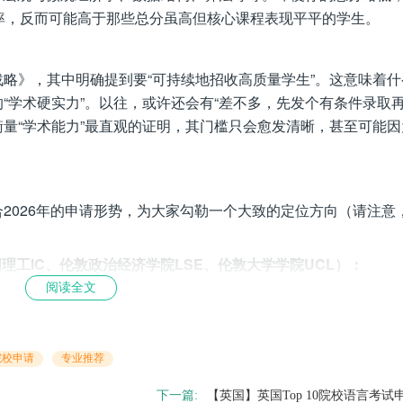
率，反而可能高于那些总分虽高但核心课程表现平平的学生。
略》，其中明确提到要“可持续地招收高质量学生”。这意味着什
“学术硬实力”。以往，或许还会有“差不多，先发个有条件录取再
量“学术能力”最直观的证明，其门槛只会愈发清晰，甚至可能因
2026年的申请形势，为大家勾勒一个大致的定位方向（请注意
国理工IC、伦敦政治经济学院LSE、伦敦大学学院UCL）：
阅读全文
上，并且核心课程成绩要格外突出。
软实力背景方面（如科研成果、发表论文、重要奖项）有极为亮
有机会尝试”。
院校申请
专业推荐
、曼彻斯特大学、爱丁堡大学、华威大学）：
下一篇:
【英国】英国Top 10院校语言考试