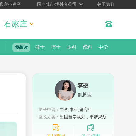
官方小程序
国内城市/境外分公司
关于我们
石家庄
硕士
博士
本科
预科
中学
我想读
李堃
副总监
擅长申请：
中学,本科,研究生
擅长方案：
出国留学规划，申请规划
向TA提问
向TA咨询