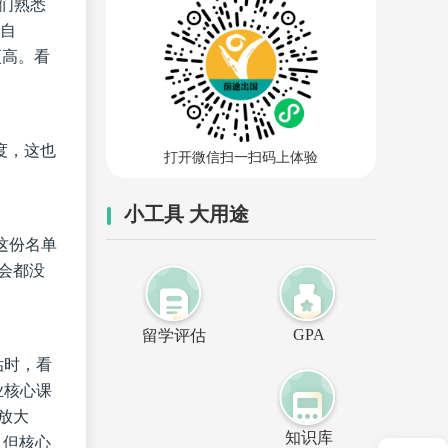
们熟悉
来自
更高。看
度，这也
打开微信扫一扫码上体验
小工具 大用途
这份名单
会都没
GPA
留学评估
估时，看
业核心课
放大
知识库
，但核心