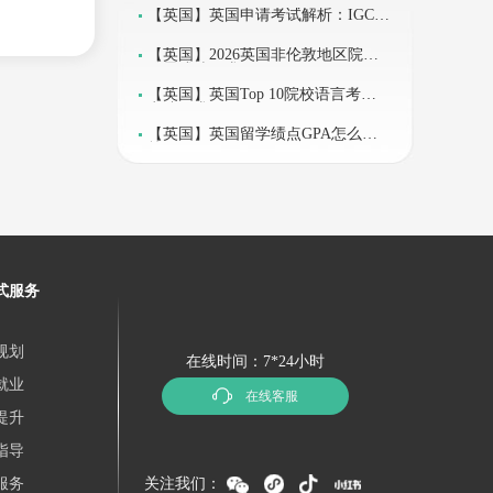
【英国】英国申请考试解析：IGCS
E
尽量避开
【英国】2026英国非伦敦地区院校
雅思成绩要求
【英国】英国Top 10院校语言考试
申请要求
【英国】英国留学绩点GPA怎么
算？
这就是现
判断。
式服务
规划
在线时间：7*24小时
你自己
就业
在线客服
提升
精力集中
指导
服务
关注我们：