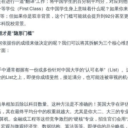
在进行一道“翻译”工作：将中国学生的百分制平均分，对应到他
位（First Class）在中国学生身上意味着什么呢？如果你
视为一等；但如果你是双非背景，这个门槛可能就会提升到92分甚至
本科院校背景。
程才是“隐形门槛”
如何依据你的成绩来做决定的呢？我们可以将其拆解为三个核心维
方面：
中通常都握有一份或多份针对中国大学的“认可名单”（List）。
的List之上，即便你成绩斐然，接近满分，也可能连被审视的机
简单相加后除以科目数量。这种方法是不准确的！英国大学在评
高，其在最终平均分中的权重就越大。尤其是你大二、大三的专
算机、金融或工程等这些竞争激烈的“硬核”专业，招生官们会用“
学、宏观与微观经济学、数据结构、算法等等。即便你的总分略低