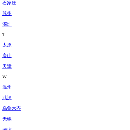
石家庄
苏州
深圳
T
太原
唐山
天津
W
温州
武汉
乌鲁木齐
无锡
潍坊