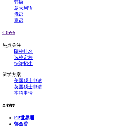
韩语
意大利语
俄语
泰语
中外合办
热点关注
院校排名
选校定校
综评招生
留学方案
美国硕士申请
英国硕士申请
本科申请
全球访学
EP世界通
郁金香