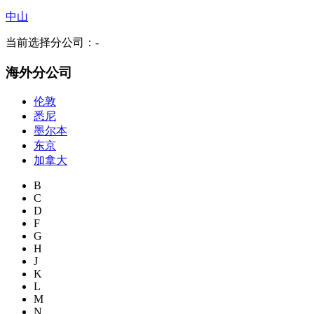
中山
当前选择分公司：
-
海外分公司
伦敦
悉尼
墨尔本
东京
加拿大
B
C
D
F
G
H
J
K
L
M
N