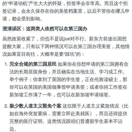
的“申请动机”产生大大的怀疑，拒签率会非常高。而且这个拒
签记录，会永久保存在你的美签档案里，以后不管你在哪儿申
请，都会受到影响。
澄清误区：这两类人依然可以在第三国办
虽然政策收紧了，但也不是说jue对不行。新东方前途出国想
提醒大家，只有以下两种情况可以在第三国办理美签，其他情
况如果盲目前往，大概率是要“踩坑”的：
完全合规的第三国居民
如果你在你想申请的第三国拥有合
法的长期居留身份，并且确实在当地生活、学习或工作。
举个例子：你拿到了英国的学生签，正在伦敦读硕士，那
你可以在英国的美国领事馆申请美签；或者你持工作签在
新加坡工作满了一年，也可以在新加坡申请续签。
极少数人道主义豁免个案
这仅限于人道主义紧急情况（比
如在海外突发重病，需要立即赴美就医），而且还得提供
完整的医疗证明。这类情况跟咱们普通留学生基本不沾
边。