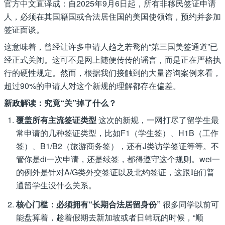
官方中文直译成：自2025年9月6日起，所有非移民签证申请
人，必须在其国籍国或合法居住国的美国使领馆，预约并参加
签证面谈。
这意味着，曾经让许多申请人趋之若鹜的“第三国美签通道”已
经正式关闭。这可不是网上随便传传的谣言，而是正在严格执
行的硬性规定。然而，根据我们接触到的大量咨询案例来看，
超过90%的申请人对这个新规的理解都存在偏差。
新政解读：究竟“关”掉了什么？
覆盖所有主流签证类型
这次的新规，一网打尽了留学生最
常申请的几种签证类型，比如F1（学生签）、H1B（工作
签）、B1/B2（旅游商务签），还有J类访学签证等等。不
管你是di一次申请，还是续签，都得遵守这个规则。wei一
的例外是针对A/G类外交签证以及北约签证，这跟咱们普
通留学生没什么关系。
核心门槛：必须拥有“长期合法居留身份”
很多同学以前可
能盘算着，趁着假期去新加坡或者日韩玩的时候，“顺