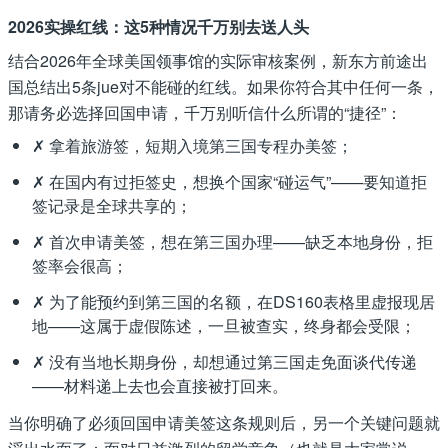
2026实操红线：这5种情况千万别去送人头
结合2026年全球美国领事馆的实际审核案例，新东方前途出
国总结出5条jue对不能碰的红线。如果你符合其中任何一条，
那请务必选择回国申请，千万别听信什么所谓的“捷径”：
✗ 拿着旅游签，短期入境第三国专程办美签；
✗ 在国内有过拒签史，想换个国家“碰运气”——要知道拒
签记录是全球共享的；
✗ 首次申请美签，想在第三国办理——缺乏本地身份，拒
签率会很高；
✗ 为了能预约到第三国的名额，在DS160表格里虚报现居
地——这属于虚假陈述，一旦被查实，终身都会受限；
✗ 没有当地长期身份，却想通过第三国走免面谈代传递
——材料递上去也会直接被打回来。
当你明确了必须回国申请美签这条规则后，另一个关键问题就