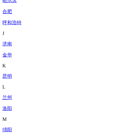
哈尔滨
合肥
呼和浩特
J
济南
金华
K
昆明
L
兰州
洛阳
M
绵阳