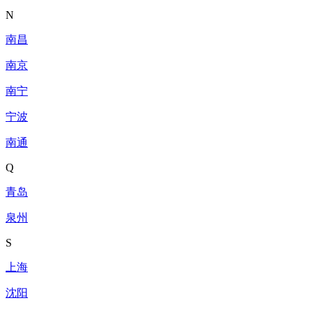
N
南昌
南京
南宁
宁波
南通
Q
青岛
泉州
S
上海
沈阳