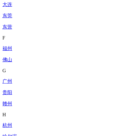
大连
东莞
东营
F
福州
佛山
G
广州
贵阳
赣州
H
杭州