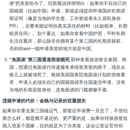
便”把美签给办了。但新规说得很明白：如果你不在自己的
国籍国（比如中国）申请，那就必须提供申请国的长期居
留证明（像是当地的学生签、工作签或者永久居民身份
PR），还要有能证明你真实居住的材料（比如税单、长期
租房合同）。划个重点：如果你拿着中国护照，平时长期
生活在重庆，那么除非你拥有某个第三国的长期居留权，
否则你wei一能申请美签的地方就是中国。
“免面谈”第三国通道彻底锁死
那种拿着旅游签去泰国、韩
国，想通过免面谈代传递服务来续签美签的路子，现在从
根儿上就被堵死了。根据美国国务院免面谈计划的资格要
求，申请人必须在自己的国籍国或常住国递交申请。没有
当地的长期居留身份，连免面谈的门槛都够不着。
违规申请的代价：金钱与记录的双重损失
如果你非要去第三国碰运气，那签证申请费一旦交了，不管结
果怎么样，都是概不退还的。更严重的是，如果你持旅游签短
期入境某个国家，目的就是为了办美签，这会让签证官对你