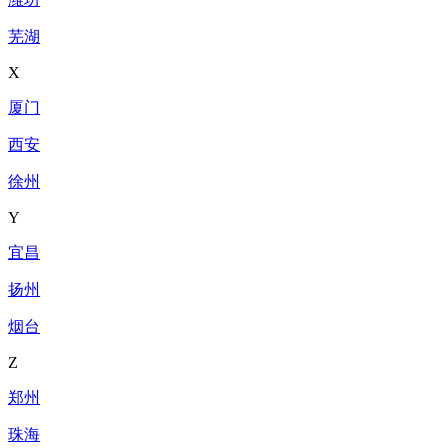
芜湖
X
厦门
西安
徐州
Y
宜昌
扬州
烟台
Z
郑州
珠海