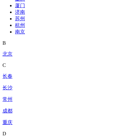
厦门
济南
苏州
杭州
南京
B
北京
C
长春
长沙
常州
成都
重庆
D