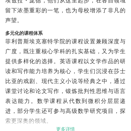
埃兹拉・庞德，他们从这里起步，在各自领域
留下浓墨重彩的一笔，也为母校增添了非凡的
声望。
多元化的课程体系
菲利普斯埃克塞特学院的课程设置兼顾深度与
广度，既注重核心学科的扎实基础，又为学生
提供多样化的选择。英语课程以文学作品的研
读和写作能力培养为核心，学生们沉浸在莎士
比亚的戏剧、现代主义小说等经典之中，通过
课堂讨论和论文写作，锻炼批判性思维与语言
表达能力。数学课程从代数到微积分层层递
进，部分学生还可参与高级数学研究项目，探
索更深奥的领域。
更多详情