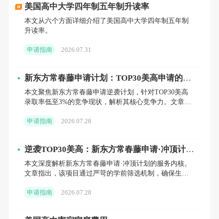
菲利普斯埃克塞特学院以其独特的哈克尼斯教
美国高中大学四年制五年制升读率
本文从六个方面详细介绍了美国高中大学四年制五年制
学法（Harkness Method）闻名，这种教学方式
升读率。
的核心是一张椭圆形大桌子，学生与教师围坐
申请指南
2026.07.31
其间，课堂不再是传统的单向讲授，而是由学
生主导的讨论。教师设计话题，引导学生发表
新东方常春藤申请计划：TOP30美高申请的定
制化解决方案
观点、质疑他人并共同探讨。例如在历史课
本文聚焦新东方常春藤申请逆袭计划，针对TOP30美高
录取率低至3%的竞争现状，解析其核心竞争力。文章详
上，学生们可能围绕美国独立战争的原因展开
述了由前校长、前招生官领衔的40小时1V1专属辅导体
申请指南
2026.07.28
讨论，从经济、政治、文化等多个角度深入分
系，涵
析。这种教学方式不仅提升了课堂参与度，还
逆袭TOP30美高：新东方常春藤申请·冲顶计划
培养了学生的沟通能力、批判性思维和团队协
如何为家庭提供定制化升读解决方案
本文深度解析新东方常春藤申请·冲顶计划的服务内核。
作精神，使他们学会主动学习和深度思考。
文章指出，该项目通过严苛的学前筛选机制，确保生源
质量，并由美国知名私校前校长团亲自执行40小时定制
申请指南
2026.07.28
化培训。内容
丰富多彩的校园生活
除了学术上的卓越，菲利普斯埃克塞特学院的