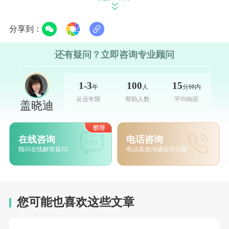
科学课程则涵盖物理、化学、生物等多个领
域，学生们在实验室中亲手操作实验，验证理
分享到：
论知识，培养科学探究的精神。历史与社会科
还有疑问？立即咨询专业顾问
学课程则带领学生穿越时间的长河，从古代文
明到当代国际关系，剖析人类社会发展的脉
1-3
100
15
年
人
分钟内
络。除了核心课程，学院还提供丰富的选修
从业年限
帮助人数
平均响应
盖晓迪
课，包括绘画、雕塑、音乐创作等艺术课程，
为学生的创造力提供广阔空间；语言课程则涵
在线咨询
电话咨询
盖法语、西班牙语、拉丁语以及中文，满足学
顾问在线解答疑问
电话高效沟通留学问题
生对不同文化的探索需求。此外，计算机科学
和机器人编程等课程紧跟时代潮流，为学生打
开科技的大门。
您可能也喜欢这些文章
独特的哈克尼斯教学法