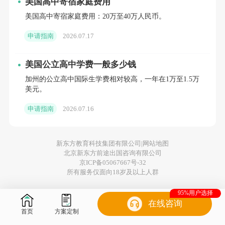
美国高中寄宿家庭费用
校园生活同样多姿多彩。学校有数百个学生社
美国高中寄宿家庭费用：20万至40万人民币。
团，从辩论社、报社到环保俱乐部和戏剧社，
申请指南
2026.07.17
几乎涵盖所有兴趣领域。辩论社的成员在比赛
中展现出敏锐的思维和出色的口才，而报社的
美国公立高中学费一般多少钱
学生则在校园内外挖掘新闻素材，撰写报道，
加州的公立高中国际生学费相对较高，一年在1万至1.5万
锻炼新闻采编的能力。体育活动是校园生活的
美元。
重要组成部分，学校拥有完善的设施，包括足
申请指南
2026.07.16
球场、游泳馆和田径场等，多个体育队在校际
比赛中表现优异。参与体育运动不仅能增强体
新东方教育科技集团有限公司|
网站地图
北京新东方前途出国咨询有限公司
魄，还能培养学生的毅力和团队精神。
京ICP备05067667号-32
所有服务仅面向18岁及以上人群
申请之路的挑战
申请菲利普斯埃克塞特学院并非易事，对学生
95%用户选择
在线咨询
而言，这是一场充满挑战的旅程。学术成绩是
首页
方案定制