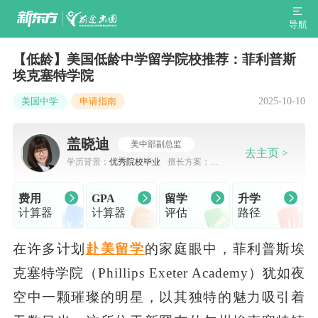
导航
【低龄】美国低龄中学留学院校推荐：菲利普斯
埃克塞特学院
2025-10-10
美国中学
申请指南
盖晓迪
美中部副总监
去主页 >
学历背景：
优秀院校毕业
擅长方案：
出
国留学规划，申请规划
费用
GPA
留学
升学
计算器
计算器
评估
路径
在许多计划
赴美留学
的家庭眼中，菲利普斯埃
克塞特学院（Phillips Exeter Academy）犹如夜
空中一颗璀璨的明星，以其独特的魅力吸引着