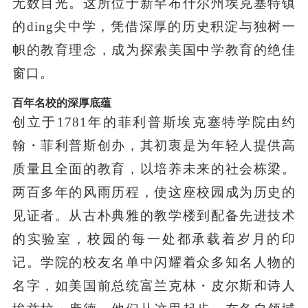
无数目光。这所位于新罕布什尔州埃克塞特镇
的ding尖中学，凭借深厚的历史积淀与独树一
帜的教育理念，成为探索美国中学教育的绝佳
窗口。
百年名校的深厚底蕴
创立于1781年的菲利普斯埃克塞特学院由约
翰・菲利普斯创办，其初衷是为年轻人提供高
质量且全面的教育，以培养未来的社会栋梁。
两百多年的风雨历程，使这座校园成为历史的
见证者。从古朴典雅的教学楼到配备先进技术
的实验室，校园的每一处都承载着岁月的印
记。学院的校友名单中闪耀着众多知名人物的
名字，如美国前总统富兰克林・皮尔斯和诗人