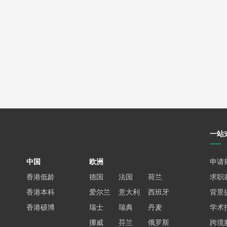
一站
中国
欧洲
申请
香港低龄
德国
法国
荷兰
求职
香港本科
爱尔兰
意大利
西班牙
背景
香港硕博
瑞士
瑞典
丹麦
学术
挪威
芬兰
俄罗斯
跨境