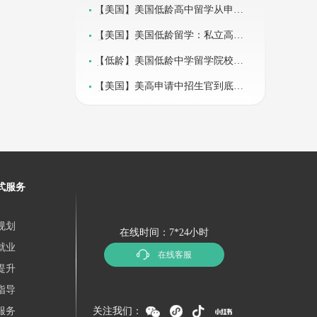
【美国】美国低龄高中留学从申请
流程到入学指南
【美国】美国低龄留学：私立高中
费用全规划
【低龄】美国低龄中学留学院校推
荐：菲利普斯埃克塞特学院
【美国】美高申请中招生官到底在
意什么？！
式服务
规划
在线时间：7*24小时
就业
在线客服
提升
指导
服务
关注我们：