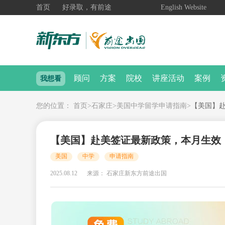
首页
好录取，有前途
English Website
顾问
方案
院校
讲座活动
案例
我想看
您的位置：
首页
>
石家庄
>
美国中学留学申请指南
>
【美国】
【美国】赴美签证最新政策，本月生效
美国
中学
申请指南
2025.08.12
来源： 石家庄新东方前途出国