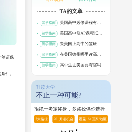
TA的文章
美国高中必修课程有哪
留学指南
些
美国高中修AP课程抵大
留学指南
学学分
去美国上高中的签证类
留学指南
别是什么
在美国德州哪里读高中
留学指南
“签证保
好
高中生去美国要寄宿吗
留学指南
提条件。
升读大学
不止一种可能?
拒绝一考定终身，多路径供你选择
5大路径
20+升读机会
覆盖16+国家/地区