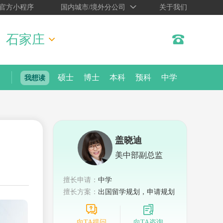
官方小程序
国内城市/境外分公司
关于我们
石家庄
硕士
博士
本科
预科
中学
我想读
盖晓迪
美中部副总监
擅长申请：
中学
擅长方案：
出国留学规划，申请规划
向TA提问
向TA咨询