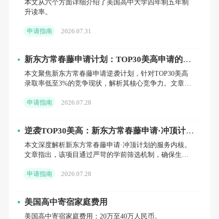
本文从六个方面详细介绍了美国高中大学四年制五年制
升读率。
申请指南
2026.07.31
新东方常春藤申请计划：TOP30美高申请的定
制化解决方案
本文聚焦新东方常春藤申请逆袭计划，针对TOP30美高
录取率低至3%的竞争现状，解析其核心竞争力。文章详
述了由前校长、前招生官领衔的40小时1V1专属辅导体
申请指南
2026.07.28
系，涵
逆袭TOP30美高：新东方常春藤申请·冲顶计划
如何为家庭提供定制化升读解决方案
本文深度解析新东方常春藤申请·冲顶计划的服务内核。
文章指出，该项目通过严苛的学前筛选机制，确保生源
质量，并由美国知名私校前校长团亲自执行40小时定制
申请指南
2026.07.28
化培训。内容
美国高中寄宿家庭费用
美国高中寄宿家庭费用：20万至40万人民币。