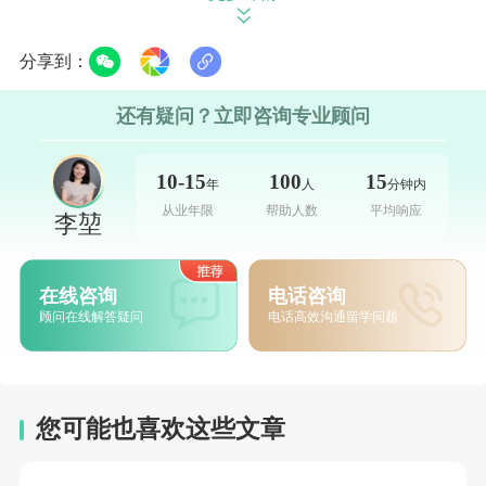
1. 个人陈述：
分享到：
转专业动机（具体案例）
相关技能迁移（如科研数据分析）
还有疑问？立即咨询专业顾问
明确职业规划
10-15
100
15
年
人
分钟内
2. 推荐信：
从业年限
帮助人数
平均响应
李堃
学术推荐人强调学习能力
实习主管评价商业敏感度
在线咨询
电话咨询
避免纯专业内容推荐
顾问在线解答疑问
电话高效沟通留学问题
四、院校选择策略
1. 梯度申请：
您可能也喜欢这些文章
一：华威Business with...
二：格拉斯哥Management