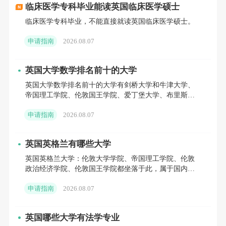
临床医学专科毕业能读英国临床医学硕士
三：纽卡斯尔International Business
临床医学专科毕业，不能直接就读英国临床医学硕士。
2. 特殊项目：
申请指南
2026.08.07
伦敦大学学院
Management MSc
布里斯托大学Management (Entrepreneurship)
英国大学数学排名前十的大学
谢菲尔德大学Creative and Cultural Industries
英国大学数学排名前十的大学有剑桥大学和牛津大学、
帝国理工学院、伦敦国王学院、爱丁堡大学、布里斯托
大学等。
五、语言准备要点
申请指南
2026.08.07
1. 量化能力：
统计软件基础（Excel+SPSS）
英国英格兰有哪些大学
英国英格兰大学：伦敦大学学院、帝国理工学院、伦敦
数学课程成绩
政治经济学院、伦敦国王学院都坐落于此，属于国内申
GMAT非必需但加分
请热度较高的院校。除这几所之外，伦敦还有伦敦玛丽
申请指南
2026.08.07
女王大学、伦敦大
2. 英语要求：
英国哪些大学有法学专业
雅思6.5-7.0（写作6.0+）