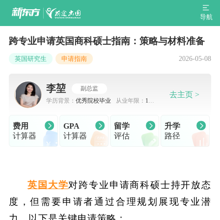
导航
跨专业申请英国商科硕士指南：策略与材料准备
2026-05-08
英国研究生
申请指南
李堃
副总监
去主页 >
学历背景：
优秀院校毕业
从业年限：
10-
15年
费用
GPA
留学
升学
计算器
计算器
评估
路径
英国大学
对跨专业申请商科硕士持开放态
度，但需要申请者通过合理规划展现专业潜
力。以下是关键申请策略：