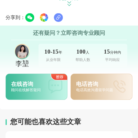
币；选择非伦敦院校的申请者，准备28万元至
38万元人民币即可。为规避汇率波动带来的差
分享到：
额风险，实际存款时可以适当多存1万元至2万
还有疑问？立即咨询专业顾问
元，保证审核时金额达标。
10-15
100
15
年
人
分钟内
从业年限
帮助人数
平均响应
除了金额，存期规则是签证审核的硬性要求，
李堃
也是高频拒签点。所有担保资金需要在账户内
连续存满28个自然日，存期期间账户余额不能
在线咨询
电话咨询
顾问在线解答疑问
电话高效沟通留学问题
低于规定总额，中途大额存取、转账都会导致
存期清零，需要重新累计时间。存款证明需要
在缴费递签前31天内开具，超出时限需要重新
您可能也喜欢这些文章
办理。