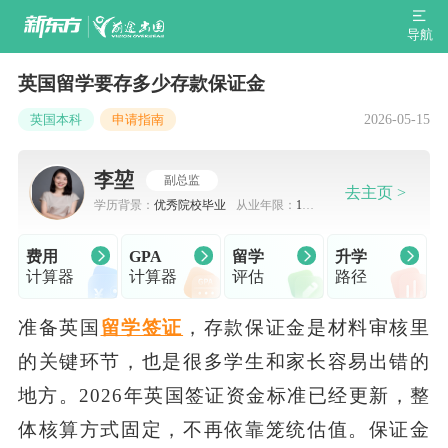
导航
英国留学要存多少存款保证金
2026-05-15
英国本科
申请指南
李堃
副总监
去主页 >
学历背景：
优秀院校毕业
从业年限：
10-
15年
费用
GPA
留学
升学
计算器
计算器
评估
路径
准备英国
留学签证
，存款保证金是材料审核里
的关键环节，也是很多学生和家长容易出错的
地方。2026年英国签证资金标准已经更新，整
体核算方式固定，不再依靠笼统估值。保证金