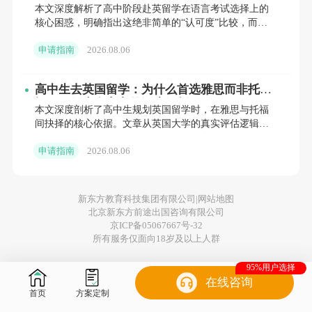
选择耽误你的签证与申请
本文深度解析了高中阶段赴英留学在语言考试选择上的
核心困惑，明确指出这绝非简单的“认可度”比较，而是
您的位置：
首页
>
上海
>
英国本科留学申请指南
>
英国留学要存多少
关乎签证成败的战略决策。通过深度剖析雅思与托福的
存款保证金
申请指南
2026.08.06
本质区别、强调
高中生去英国留学：为什么首选雅思而非托
福？一份来自官方的深度解析
本文深度剖析了高中生规划英国留学时，在雅思与托福
间抉择的核心依据。文章从英国大学的真实评估逻辑出
发，揭示了雅思在考试场景、能力模型及官方政策上的
申请指南
2026.08.06
根本性优势，特别
新东方教育科技集团有限公司|
网站地图
北京新东方前途出国咨询有限公司
京ICP备05067667号-32
所有服务仅面向18岁及以上人群
95%用户选择
在线咨询
首页
方案定制