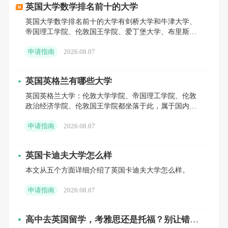
英国大学数学排名前十的大学
资金存放方式比较灵活，可以存放在学生本人
英国大学数学排名前十的大学有剑桥大学和牛津大学、
帝国理工学院、伦敦国王学院、爱丁堡大学、布里斯托
或者父母名下。资金在父母账户时，只需补充
大学等。
申请指南
2026.08.07
亲属关系证明和资金支持说明即可。不建议临
近递签临时大额存入资金，容易被判定为资金
英国英格兰有哪些大学
来源不稳定，影响审核结果。
英国英格兰大学：伦敦大学学院、帝国理工学院、伦敦
政治经济学院、伦敦国王学院都坐落于此，属于国内申
请热度较高的院校。除这几所之外，伦敦还有伦敦玛丽
申请指南
2026.08.07
女王大学、伦敦大
总体来说，
英国留学
保证金无需盲目多存，按
照剩余学费加九个月生活费的标准核算即可。
英国卡迪夫大学怎么样
严格遵守28天连续存期规则，根据就读地区调
本文从五个方面详细介绍了英国卡迪夫大学怎么样。
整存款额度，提前规划资金存入时间，就能轻
申请指南
2026.08.07
松满足签证资金要求，规避不必要的申请问
题。
高中去英国留学，考雅思还是托福？别让错误