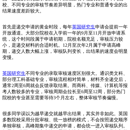
校、不同专业的审核节奏差异明显，热门专业和普通专业的出
结果速度差距较大。
首先是递交申请的黄金时段，每年
英国研究生
申请会提前一年
开放通道。大部分院校在入学前一年的9月至11月开放申请系
统，这个时间段属于申请初期，院校名额充足，审核压力较
小，是递交材料的合适时机。12月至次年2月属于申请高峰
期，递交人数大幅上涨，审核队列变长，出结果的速度会明显
变慢。
英国研究生
不同专业的录取审核速度区别很大。通识类文科、
部分理工科基础专业，审核流程相对简单，材料齐全递交后，
通常2周至6周就会反馈录取结果。而商科、传媒、计算机等报
考人数较多的专业，审核周期会拉长至6周至12周，部分热门
院校的专业甚至需要等待3个月左右，整体审核节奏偏慢。
很多同学误以为越早递交就越早出结果，其实并非如此。英国
多数院校采用分批审核、统一放榜的模式，不会按照递交顺序
单独审核，高峰期集中递交的申请，都会统一进入审核队列。