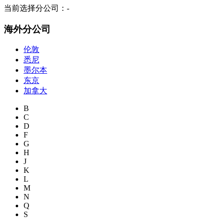
当前选择分公司：
-
海外分公司
伦敦
悉尼
墨尔本
东京
加拿大
B
C
D
F
G
H
J
K
L
M
N
Q
S