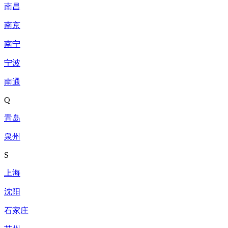
南昌
南京
南宁
宁波
南通
Q
青岛
泉州
S
上海
沈阳
石家庄