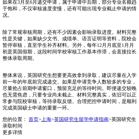
如果在3月至6月递交申请，属于申请中后期，部分专业名额趋
于饱和，不仅审核速度变慢，还有可能出现专业截止申请的情
况。
除了常规审核周期，还有不少因素会影响录取进度。材料完整
性是关键，如果缺少文书、成绩单、语言证明等资料，院校会
暂停审核，直至学生补齐材料。另外，每年12月月底至1月月
初是英国假期，这段时间学校审核工作基本停滞，会直接拉长
整体录取周期。
整体来说，英国研究生想要更高效拿到录取，建议尽量在入学
前一年的年底前完成递交。如果是申请竞争人数较多的专业，
尽量抢占前期申请窗口，预留充足的等待时间。即便递交较晚
也无需焦虑，只要专业尚未截止、材料完整真实，依旧可以正
常参与院校审核，等待录取反馈。合理把控申请时间，是顺利
完成英国硕士申请的重要一环。
您的位置：
首页
>
上海
>
英国研究生留学申请指南
>
英国研究生
录取时间
更多详情