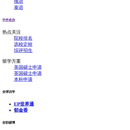
俄语
泰语
中外合办
热点关注
院校排名
选校定校
综评招生
留学方案
美国硕士申请
英国硕士申请
本科申请
全球访学
EP世界通
郁金香
在职硕博