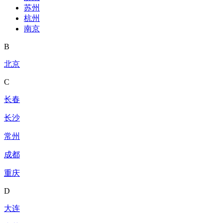
苏州
杭州
南京
B
北京
C
长春
长沙
常州
成都
重庆
D
大连