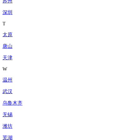
苏州
深圳
T
太原
唐山
天津
W
温州
武汉
乌鲁木齐
无锡
潍坊
芜湖