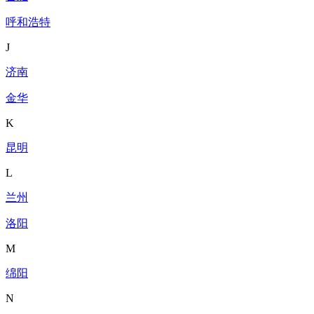
呼和浩特
J
济南
金华
K
昆明
L
兰州
洛阳
M
绵阳
N