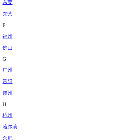
东莞
东营
F
福州
佛山
G
广州
贵阳
赣州
H
杭州
哈尔滨
合肥