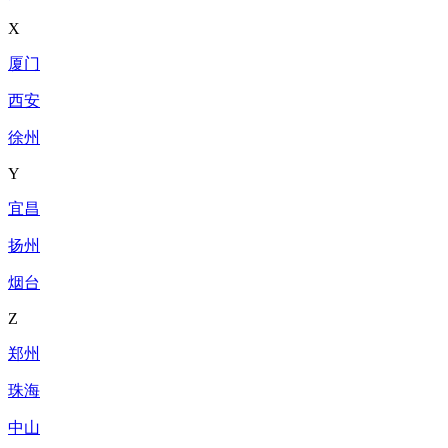
X
厦门
西安
徐州
Y
宜昌
扬州
烟台
Z
郑州
珠海
中山