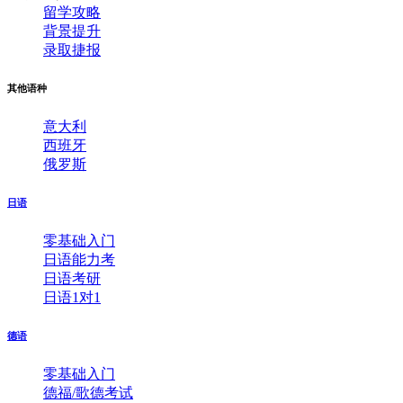
留学攻略
背景提升
录取捷报
其他语种
意大利
西班牙
俄罗斯
日语
零基础入门
日语能力考
日语考研
日语1对1
德语
零基础入门
德福/歌德考试