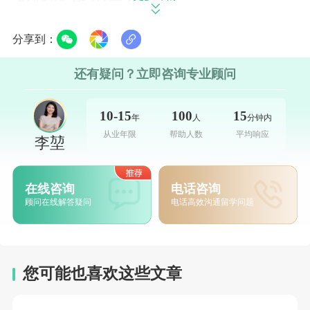
录取要求
分享到：
需持有英国2:1荣誉学士学位，或国际同等
还有疑问？立即咨询专业顾问
学历水平，本科均分需达到院校认可的标准。
10-15
100
15
年
人
分钟内
优先接受体育类（体育管理、体育教育、
从业年限
帮助人数
平均响应
李堃
运动科学等）、社科类（市场营销、管理学、
公共政策、传媒、国际关系、政治学等）相关
在线咨询
电话咨询
专业背景的申请者。
顾问在线解答疑问
电话高效沟通留学问题
雅思要求
总分不低于7.0，且听说读写四项单项分数
您可能也喜欢这些文章
均不低于6.0