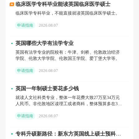
学费
临床医学专科毕业能读英国临床医学硕士
临床医学专科毕业，不能直接就读英国临床医学硕士。
针对国际学生执行统一标准，2026-2027
申请指南
2026.08.07
学年全日制国际生学费为30500英镑/年。
英国哪些大学有法学专业
职业方向
英国有法学专业的院校有：牛津、剑桥、伦敦政治经济
学院、伦敦大学学院、伦敦国王学院、爱丁堡大学等。
这门专业的课程设置贴合行业用人需求，
毕业生可进入体育领域多个细分赛道就业，也
申请指南
2026.08.07
可选择继续攻读博士学位，核心职业方向包
英国一年制硕士要花多少钱
括：
就读人文社科类专业，整体一年花费大致27万至34万元
人民币。非伦敦地区读理工或者商科，整体预算多在34
- 体育管理与运营：任职于体育俱乐部、体
万至43万元人民币。伦敦地区就读文科硕士，一年总花
申请指南
2026.08.07
销38万
育场馆、体育协会，负责日常运营、资源管
理、项目统筹等工作。
专科升硕新路径：新东方英国线上硕士预科，