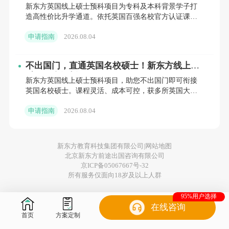
低成本撬动世界百强名校
新东方英国线上硕士预科项目为专科及本科背景学子打
- 体育营销与赞助：从事体育品牌推广、赛
造高性价比升学通道。依托英国百强名校官方认证课
事营销、赞助合作洽谈、媒体传播、公关策划
程，支持国内线上修读，省时省钱。涵盖商科、工科等
申请指南
2026.08.04
多领域，无缝衔接伯
等岗位。
不出国门，直通英国名校硕士！新东方线上预
- 体育政策与发展：进入政府体育部门、公
科项目全解析
新东方英国线上硕士预科项目，助您不出国门即可衔接
共事业机构、非营利体育组织，参与体育政策
英国名校硕士。课程灵活、成本可控，获多所英国大学
官方认可。新东方前途出国全程护航，提供专业规划与
制定、社区体育发展、全民健身项目落地等工
申请指南
2026.08.04
教学支持。立即咨
作。
- 国际体育事务：加入国际体育组织、跨国
新东方教育科技集团有限公司|
网站地图
北京新东方前途出国咨询有限公司
体育机构、体育公益社企，负责国际体育交
京ICP备05067667号-32
所有服务仅面向18岁及以上人群
流、体育援助、跨区域体育项目管理。
95%用户选择
- 体育赛事执行：参与各类体育赛事的策
在线咨询
首页
方案定制
划、组织、执行与后勤保障，覆盖职业赛事、