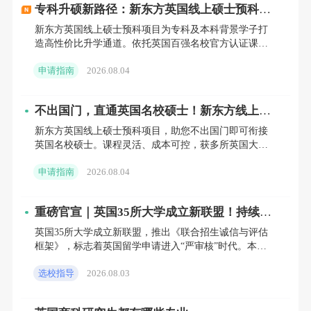
职业方向
专科升硕新路径：新东方英国线上硕士预科，
该专业的课程设置兼顾理论性与实用性，
低成本撬动世界百强名校
新东方英国线上硕士预科项目为专科及本科背景学子打
造高性价比升学通道。依托英国百强名校官方认证课
毕业生具备扎实的人力资源管理知识与国际发
程，支持国内线上修读，省时省钱。涵盖商科、工科等
展相关领域的认知，就业方向较为广泛。多数
申请指南
2026.08.04
多领域，无缝衔接伯
毕业生会进入跨国企业、国际组织、非营利机
不出国门，直通英国名校硕士！新东方线上预
构等单位从事人力资源相关工作，具体岗位包
科项目全解析
新东方英国线上硕士预科项目，助您不出国门即可衔接
括人力资源专员、招聘顾问、培训师、员工关
英国名校硕士。课程灵活、成本可控，获多所英国大学
官方认可。新东方前途出国全程护航，提供专业规划与
系管理员等。
申请指南
2026.08.04
教学支持。立即咨
部分毕业生会选择继续深造，在相关领域
重磅官宣｜英国35所大学成立新联盟！持续多
攻读博士学位，未来从事学术研究或教育工
年的“宽进”假象，彻底破灭
英国35所大学成立新联盟，推出《联合招生诚信与评估
作。此外，还有一些毕业生会结合自身兴趣与
框架》，标志着英国留学申请进入“严审核”时代。本文
深度解析新政执行时间表，揭露院校打击“背景造
专业知识，进入咨询行业、金融行业等领域，
选校指导
2026.08.03
假”与“分数通胀
从事与人力资源管理或国际发展相关的辅助工