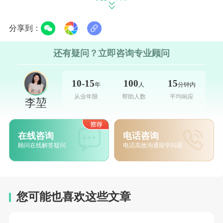
可能获得录取机会。此外，学校在审核申请材
料时，还会综合考量申请者的本科课程设置、
分享到：
学术研究经历、实习经历等相关材料，全面评
还有疑问？立即咨询专业顾问
估申请者的学术能力与潜力。
10-15
100
15
雅思要求
年
人
分钟内
总分不低于7.0分，其中听力、阅读、写
从业年限
帮助人数
平均响应
李堃
作、口语四个单项的成绩均不低于6.5分。
在线咨询
电话咨询
学费
顾问在线解答疑问
电话高效沟通留学问题
该专业的学费会根据学生的身份有所区
分，国际学生（非欧盟学生）的学费标准通常
为每年28,000英镑左右（具体费用以学校官网
您可能也喜欢这些文章
最新公布的信息为准）