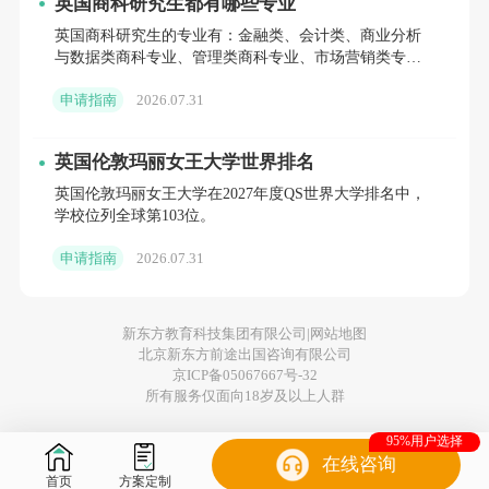
英国商科研究生都有哪些专业
作。学校的就业服务中心也会为毕业生提供就
英国商科研究生的专业有：金融类、会计类、商业分析
业指导、简历修改、招聘会信息等相关支持，
与数据类商科专业、管理类商科专业、市场营销类专
业。
助力毕业生顺利开启职业之路。
申请指南
2026.07.31
获取个性化申请规划，立即咨询留学评估
英国伦敦玛丽女王大学世界排名
分析个人背景与目标院校匹配度
英国伦敦玛丽女王大学在2027年度QS世界大学排名中，
学校位列全球第103位。
梳理学术优势与提升方向
申请指南
2026.07.31
制定个性化的时间规划
获得针对性的申请建议
新东方教育科技集团有限公司|
网站地图
预约专业咨询
北京新东方前途出国咨询有限公司
京ICP备05067667号-32
所有服务仅面向18岁及以上人群
[
预约咨询
] [
留学评估
]
【领取专属留学方
95%用户选择
案】
在线咨询
首页
方案定制