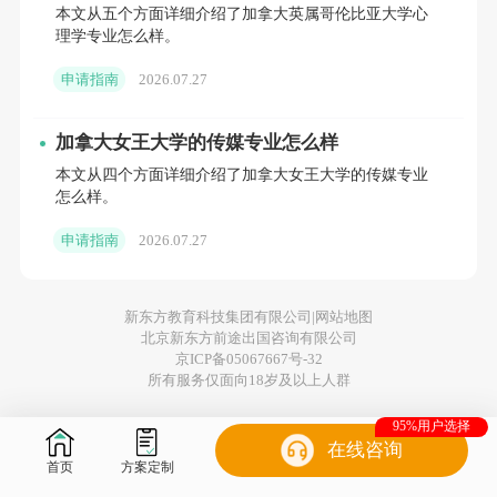
本文从五个方面详细介绍了加拿大英属哥伦比亚大学心
思等英语语言测试成绩，以证明其英语水平达
理学专业怎么样。
到入学要求。
申请指南
2026.07.27
部分学校还要求申请者具备一定的工作经
加拿大女王大学的传媒专业怎么样
验，特别是对于商科类和管理类的硕士课程来
本文从四个方面详细介绍了加拿大女王大学的传媒专业
说，工作经验往往是加分项。申请者还需要提
怎么样。
交一份个人陈述，阐述自己选择该专业的动机
申请指南
2026.07.27
和未来职业规划，同时可能需要提供推荐信或
学术成绩单。
新东方教育科技集团有限公司|
网站地图
北京新东方前途出国咨询有限公司
一些加拿大大学会通过面试、案例分析或
京ICP备05067667号-32
所有服务仅面向18岁及以上人群
其他评估方式来筛选申请人，这取决于学校的
95%用户选择
具体要求。因此，申请者需要提前了解每个学
在线咨询
校的详细入学要求，准备好相关的材料，确保
首页
方案定制