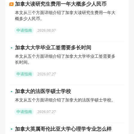
在学习过程中能够获得实际项目经验，这对于
加拿大读研究生费用一年大概多少人民币
毕业后的就业大有帮助。
本文从三个方面详细介绍了加拿大读研究生费用一年大
概多少人民币。
在健康科学领域，公共卫生、护理、药学
申请指南
2026.08.07
等专业也提供了一年制硕士课程。这些课程通
常以实践为导向，注重临床经验和研究能力的
加拿大大学毕业工签需要多长时间
培养，是学生进入公共卫生领域或医疗行业的
本文从五个方面详细介绍了加拿大大学毕业工签需要多
长时间。
捷径。
申请指南
2026.07.27
加拿大一年制硕士课程的申请要求
虽然加拿大一年制硕士课程的申请门槛相
加拿大的法医学硕士学校
对较低，但不同的学校和专业对于申请者的要
本文从五个方面详细介绍了加拿大的法医学硕士学校。
求可能有所不同。一般来说，学生需要具备一
申请指南
2026.07.27
定的本科背景，且该背景应与所申请的硕士专
业相关。此外，申请者通常需要提供托福或雅
加拿大英属哥伦比亚大学心理学专业怎么样