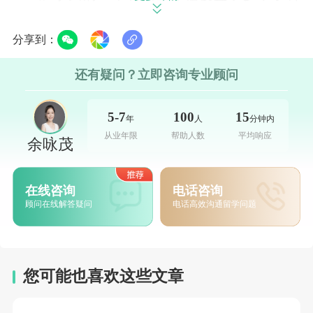
领域，其中一些专业特别适合追求快速就业的
分享到：
学生。例如，商科类专业，如工商管理
（MBA）、金融、市场营销和会计等，通常设
还有疑问？立即咨询专业顾问
置有紧凑的课程，能够在短期内提录取梦校生
的职场能力。对于那些希望进入企业管理岗位
5-7
100
15
年
人
分钟内
的学生来说，这些课程不仅提升了他们的商业
从业年限
帮助人数
平均响应
余咏茂
洞察力，还让他们建立了宝贵的人脉网络。
在线咨询
电话咨询
另外，科技类专业也是加拿大一年制硕士
顾问在线解答疑问
电话高效沟通留学问题
课程中的热门选择。计算机科学、数据科学、
人工智能等领域，因其巨大的就业市场和技术
创新的快速发展，成为了学生的shou选。许多
您可能也喜欢这些文章
加拿大学校提供与行业紧密结合的课程，学生