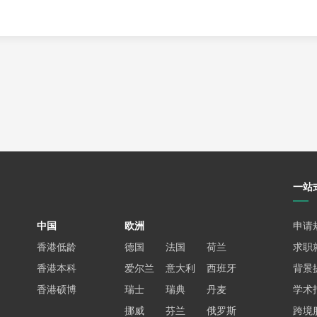
师为您解答及免费留学规划
花费
一站
中国
欧洲
申请
香港低龄
德国
法国
荷兰
求职
香港本科
爱尔兰
意大利
西班牙
背景
香港硕博
瑞士
瑞典
丹麦
学术
挪威
芬兰
俄罗斯
跨境