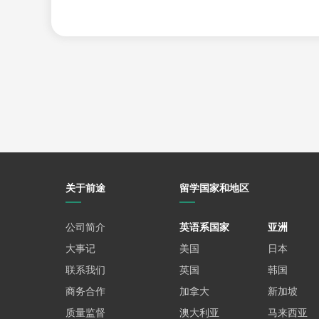
1.立即咨询，
添加V:xdf85550210
，新东方知名留学规划
2.点击查看《
各国留学费用
》大盘点，提前预知您的留学
关于前途
留学国家和地区
公司简介
英语系国家
亚洲
大事记
美国
日本
联系我们
英国
韩国
商务合作
加拿大
新加坡
质量监督
澳大利亚
马来西亚