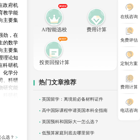
在政府机
育教学能
在线咨询
向主要集
AI智能选校
费用计算
强劲，在
免费评估
生的数学
向主要集
理理论知
投资回报计算
定制方案
在科研机
、化学分
司、科研
热门文章推荐
费用计算
物研究能
、科研机
英国留学：离境前必备材料证件
置和就业
高中国际课程申请英国本科全指南
电话咨询
、师资力
英国预科和国际大一怎么选？
低预算家庭到底去哪里留学
怎么选？