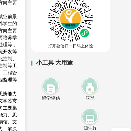
方向主要
就业前景
养学生的
方向主要
要培养学
处理等，
打开微信扫一扫码上体验
统开发等
化控制、
小工具 大用途
控制等工
、工程管
程监理等
思辨能力
GPA
留学评估
文学鉴赏
向主要集
能力、思
物馆、文
知识库
力、解决