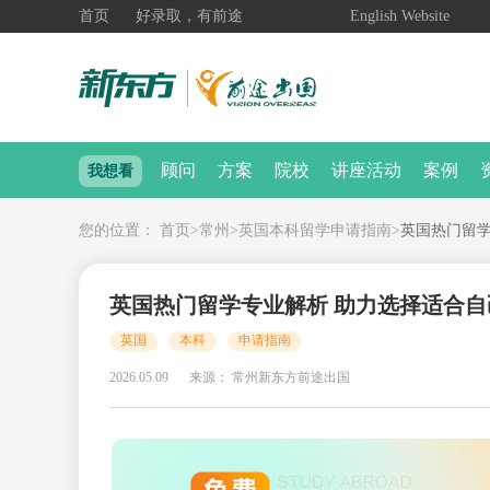
首页
好录取，有前途
English Website
顾问
方案
院校
讲座活动
案例
我想看
您的位置：
首页
>
常州
>
英国本科留学申请指南
>
英国热门留学
英国热门留学专业解析 助力选择适合
英国
本科
申请指南
2026.05.09
来源： 常州新东方前途出国