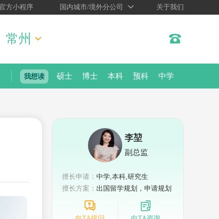
官方小程序
国内城市/境外分公司
关于我们
常州
硕士
博士
本科
预科
中学
我想读
李堃
副总监
擅长申请：
中学,本科,研究生
擅长方案：
出国留学规划，申请规划
向TA提问
向TA咨询