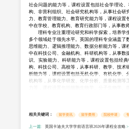
社会问题的能力等，课程设置包括社会学理论、
构、非营利组织、社会研究机构等，从事社会研
力、教育管理能力、教育研究能力等，课程设置
中在学校、教育机构、教育行政部门等，从事教
理科专业注重理论研究和科学探索，培养学
多个领域处于领先水平。英国的理科专业涵盖了
思维能力、逻辑推理能力、数据分析能力等，课
中在科技公司、金融机构、科研机构等，从事数
识、实验能力、科研能力等，课程设置包括经典
构、科技公司、高校等，从事科研、教学、技术
析能力等，课程设置包括无机化学、有机化学、
机构等，从事化学研发、化学分析、质量检测等
力等，课程设置包括细胞生物学、分子生物学、
构等，从事生物研发、实验分析、科研等工作。
选择英国留学专业时，学生需要结合自身的
前景，不要盲目追求热门专业，选择适合自己的
相关关键词：
留学资讯
留学费用
院校申请
量、实践资源等，确保自己能在专业学习中获得
如何联系我们：
上一篇:
英国卡迪夫大学学前语言班2026年课程全攻略