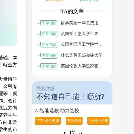
TA的文章
留学英国一年总费用多
留学指南
少人民币
英国爱丁堡大学世界排
留学指南
名
英国帝国理工学院世界
留学指南
排名第几位
什么是英国g5金砖大学
留学指南
基础。本
和就业方
英国伦敦大学皇家霍洛
留学指南
威和贝德福德新学院
大量留学
。金融专
院校太多
理等，就
不知道自己能上哪所?
作。会计
就业方向
AI智能选校 助力选校
培养学生
20万+录取数据
智能分析
2分钟出结果
方向非常
学生的市