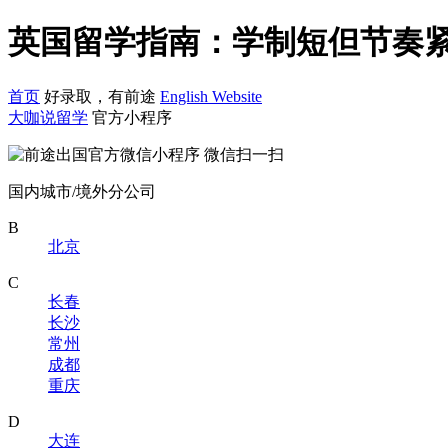
英国留学指南：学制短但节奏紧
首页
好录取，有前途
English Website
大咖说留学
官方小程序
微信扫一扫
国内城市/境外分公司
B
北京
C
长春
长沙
常州
成都
重庆
D
大连