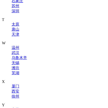
石家庄
苏州
深圳
T
太原
唐山
天津
W
温州
武汉
乌鲁木齐
无锡
潍坊
芜湖
X
厦门
西安
徐州
Y