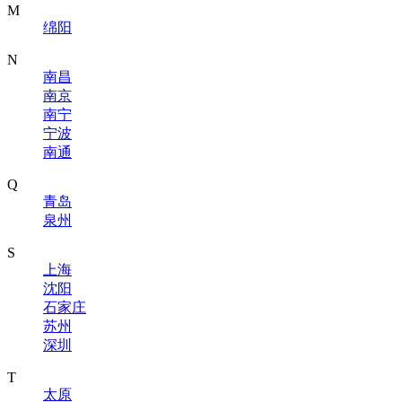
M
绵阳
N
南昌
南京
南宁
宁波
南通
Q
青岛
泉州
S
上海
沈阳
石家庄
苏州
深圳
T
太原