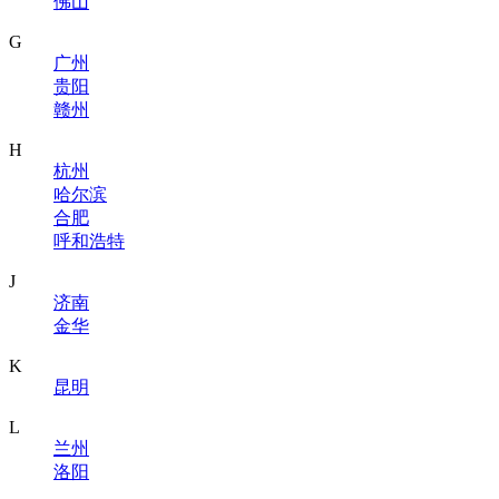
佛山
G
广州
贵阳
赣州
H
杭州
哈尔滨
合肥
呼和浩特
J
济南
金华
K
昆明
L
兰州
洛阳