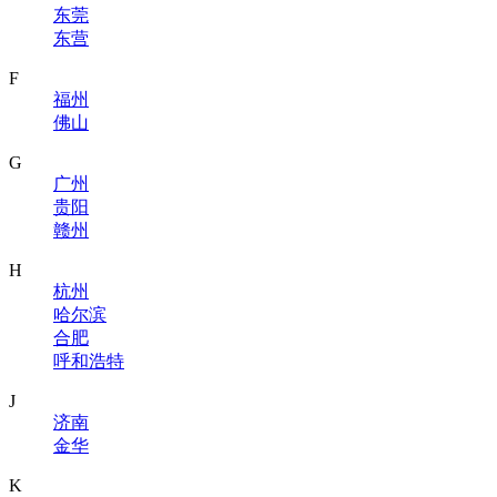
东莞
东营
F
福州
佛山
G
广州
贵阳
赣州
H
杭州
哈尔滨
合肥
呼和浩特
J
济南
金华
K