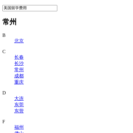
常州
B
北京
C
长春
长沙
常州
成都
重庆
D
大连
东莞
东营
F
福州