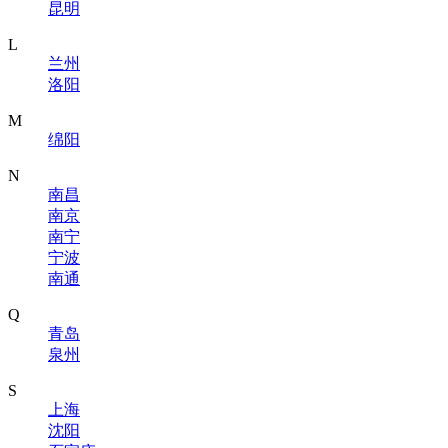
昆明
L
兰州
洛阳
M
绵阳
N
南昌
南京
南宁
宁波
南通
Q
青岛
泉州
S
上海
沈阳