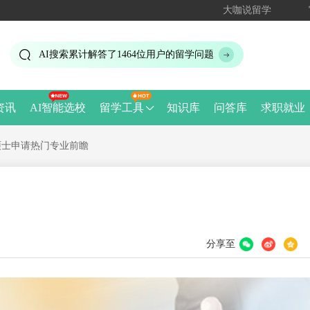
大咖说留学
AI搜索累计解答了
1464
位用户的留学问题
资讯
AI智能选校
留学工具
知识库
问答库
求职就业
国硕士申请热门专业前瞻
分享至