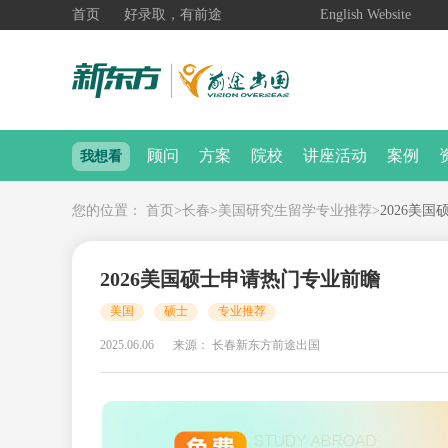
首页
好录取，有前途
English Website
顾问
方案
院校
讲座活动
案例
我想看
您的位置：
首页
>
长春
>
美国研究生留学专业推荐
>
2026美
2026美国硕士申请热门专业前瞻
美国
硕士
专业推荐
2025.06.06
来源： 长春新东方前途出国