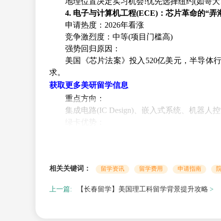
地理位置决定实习机会!优先选择纽约(如哥大、
4. 电子与计算机工程(ECE)：芯片革命的“弄
申请热度：2026年看涨
竞争激烈度：中等(项目门槛高)
强势回归原因：
美国《芯片法案》投入520亿美元，半导体行业
求。
获取更多美研留学信息
重点方向：
集成电路(IC Design)、嵌入式系统、机
绿卡优势：
ECE属于STEM专业，可享受3年OPT(工作
5. 金融硕士：商科领域的“常青树”
申请热度：持续稳定
相关关键词：
核心优势：
留学资讯
留学费用
申请指南
金融硕士是商科领域的“顶流”，毕业生在投
上一篇:
【长春留学】美国理工科留学背景提升攻略
申请要点：
注重实习经历：金融行业对实践经验非常看
选校策略：优先选择位于金融中心的院校，