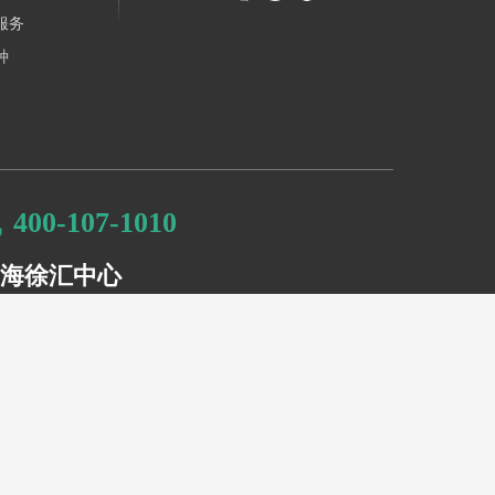
服务
种
400-107-1010
海徐汇中心
系地址：徐汇区漕溪北路331号A座11楼
400-107-1010