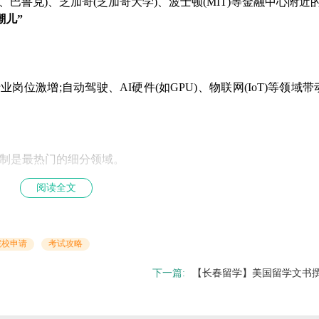
巴鲁克)、芝加哥(芝加哥大学)、波士顿(MIT)等金融中心附近
潮儿”
岗位激增;自动驾驶、AI硬件(如GPU)、物联网(IoT)等领域
器人控制是最热门的细分领域。
阅读全文
签证)，雇主更愿意赞助H1B签证。
院校申请
考试攻略
行、咨询、资产管理等领域具有广泛的就业机会。
下一篇:
【长春留学】美国留学文书
重，建议申请者提前积累相关实习。
如纽约、波士顿、芝加哥等。