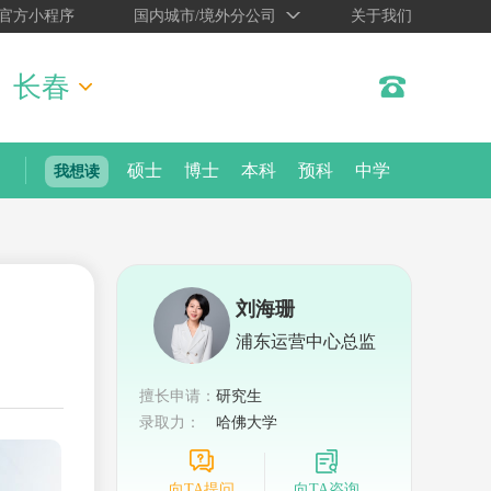
官方小程序
国内城市/境外分公司
关于我们
长春
硕士
博士
本科
预科
中学
我想读
刘海珊
浦东运营中心总监
擅长申请：
研究生
录取力：
哈佛大学
向TA提问
向TA咨询