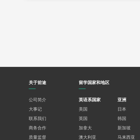
专业热度背后的真相
2026年申请季的“五大卷王”专业，本质
动。然而，热门并不意味着适合每个人：
获取更多美研留学信息
CS虽高薪，但需要极强的逻辑思维与抗压能力
金融工程看似光鲜，但背后是深夜盯盘的高强
BA看似门槛低，但技术薄弱的商科生可能沦
理性选择，拒绝盲目跟风
在申请季来临之际，建议考生结合自身兴趣
★
欢迎参与前途出国
免费评估
，以便给您进行准确
关于前途
留学国家和地区
★
免费留学咨询热线
:0431-85181333
★
更多新鲜留学资讯
:
https://liuxue.xdf.cn/changchun
公司简介
英语系国家
亚洲
★
地址
:吉林省长春市解放大路1888号长春国际金融中
大事记
美国
日本
【免责声明】
联系我们
1个别文章内容来源于网络善意转载，版权归原作者所有，如
英国
韩国
2、所有图片来源于网络，版权归原作者所有。如有侵权问题
商务合作
加拿大
新加坡
质量监督
澳大利亚
马来西亚