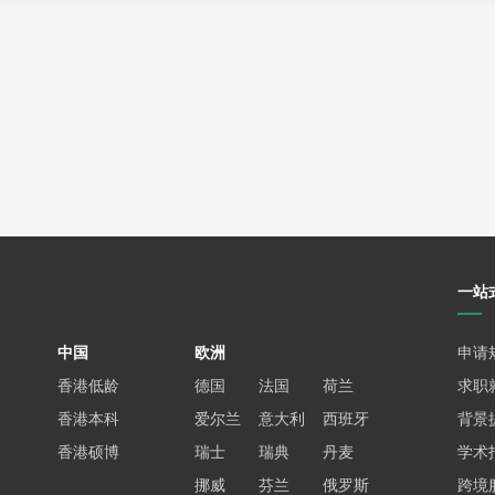
上反映了人工智能、量化金融、芯片国产化、企业数字化转型四大
;
度工作;
为“取数工具人”。
、背景和职业规划，理性选择专业，避免盲目追逐热门。
定位
一站
/
中国
欧洲
申请
心A座11层
香港低龄
德国
法国
荷兰
求职
侵权，请联系删除；
香港本科
爱尔兰
意大利
西班牙
背景
请告知，我们会立即处理。
香港硕博
瑞士
瑞典
丹麦
学术
挪威
芬兰
俄罗斯
跨境