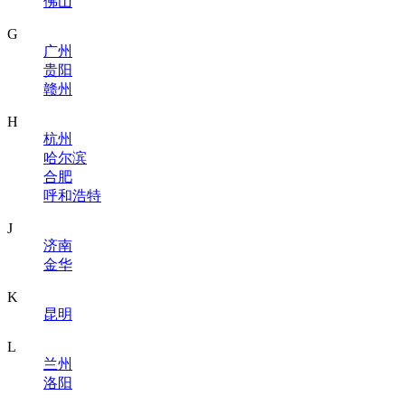
佛山
G
广州
贵阳
赣州
H
杭州
哈尔滨
合肥
呼和浩特
J
济南
金华
K
昆明
L
兰州
洛阳