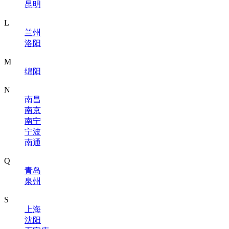
昆明
L
兰州
洛阳
M
绵阳
N
南昌
南京
南宁
宁波
南通
Q
青岛
泉州
S
上海
沈阳