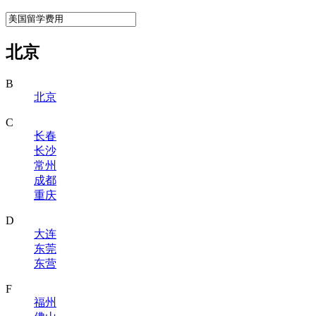
北京
B
北京
C
长春
长沙
常州
成都
重庆
D
大连
东莞
东营
F
福州