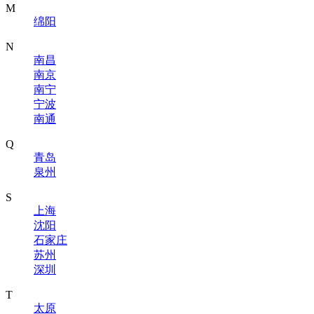
M
绵阳
N
南昌
南京
南宁
宁波
南通
Q
青岛
泉州
S
上海
沈阳
石家庄
苏州
深圳
T
太原