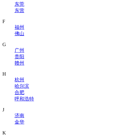
东莞
东营
F
福州
佛山
G
广州
贵阳
赣州
H
杭州
哈尔滨
合肥
呼和浩特
J
济南
金华
K