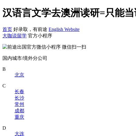
汉语言文学去澳洲读研=只能当
首页
好录取，有前途
English Website
大咖说留学
官方小程序
微信扫一扫
国内城市/境外分公司
B
北京
C
长春
长沙
常州
成都
重庆
D
大连