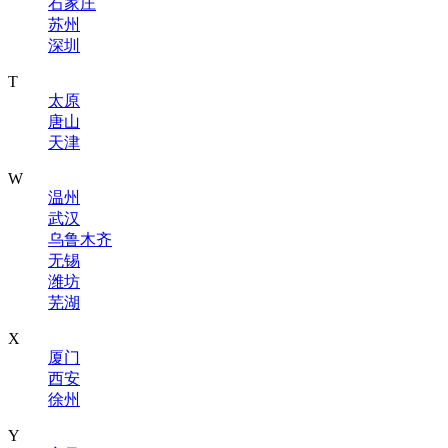
石家庄
苏州
深圳
T
太原
唐山
天津
W
温州
武汉
乌鲁木齐
无锡
潍坊
芜湖
X
厦门
西安
徐州
Y