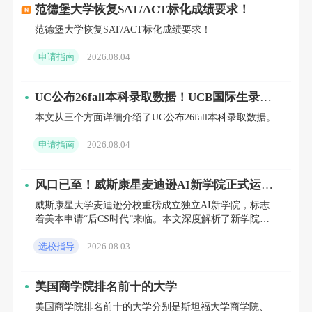
范德堡大学恢复SAT/ACT标化成绩要求！
▍埃默里大学
范德堡大学恢复SAT/ACT标化成绩要求！
埃默里大学属于
美国25所“新常春藤”院校之
申请指南
2026.08.04
一
，也是美国小班制本科精英教育代表院校之
一，学校愿意把更多资金投放于吸引更优质的
UC公布26fall本科录取数据！UCB国际生录取
率跌至5.4%，UCLA扩招明显
师资，建造更好的实验室以及引进更好的科研
本文从三个方面详细介绍了UC公布26fall本科录取数据。
项目上，为学生提供更好的学习环境。
申请指南
2026.08.04
在这所学校，你可以选择全美数一数二的商科
风口已至！威斯康星麦迪逊AI新学院正式运
（金融、管理、市场营销等）。且亚特兰大是
营，2027/2028届理工科申请者必须关注
威斯康星大学麦迪逊分校重磅成立独立AI新学院，标志
着美本申请“后CS时代”来临。本文深度解析了新学院的
南部最大的金融中心之一，很多头部公司在这
招生政策、课程差异及背后全球高校AI人才争夺的底层
里有分公司，许多投行以及咨询公司也会慕名
选校指导
2026.08.03
逻辑。针
而来校招生，这也为该校的学生提供了更多的
美国商学院排名前十的大学
就业机会~
美国商学院排名前十的大学分别是斯坦福大学商学院、