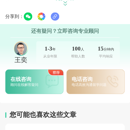
院。
分享到：
该校始建于1819年，学校校风向来相当严谨传
统，倡导
小班教育和精英教育
，70年代曾与布
还有疑问？立即咨询专业顾问
朗大学竞争美国常春藤大学的一个席位。
1-3
100
15
年
人
分钟内
科尔盖特以文科著称，在大部分美国人心目
从业年限
帮助人数
平均响应
王奕
中，科尔盖特也代表着经典、小规模、高质量
的本科教育，成为很多贵族子女的首要选择。
在线咨询
电话咨询
学术方面，大学共为本科生提供了56个主修专
顾问在线解答疑问
电话高效沟通留学问题
业和诸多辅修专业。
优势学科：
经济学、英语语言文学、历史专业
您可能也喜欢这些文章