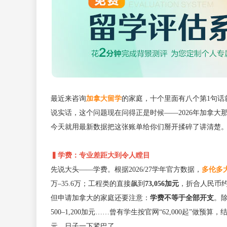
最近来咨询
加拿大留学
的家庭，十个里面有八个第1句话
说实话，这个问题现在问得正是时候——2026年加拿
今天就用最新数据把这张账单给你们掰开揉碎了讲清楚
▍学费：专业差距大到令人瞠目
先说大头——学费。根据2026/27学年官方数据，
多伦多
万–35.6万；工程类的直接飙到
73,056加元
，折合人民币约
但申请加拿大的家庭还要注意：
学费不等于全部开支
。除
500–1,200加元……曾有学生按官网“62,000起”
元，日子一下紧巴了。