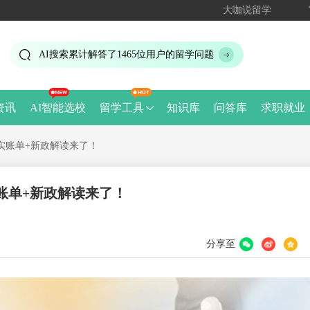
大咖说留学
AI搜索累计解答了
1465
位用户的留学问题
资讯
AI智能选校
留学工具
知识库
问答库
求职就业
真实账单+新政解读来了！
账单+新政解读来了！
分享至