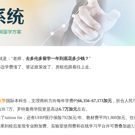
就是：“老师，
去多伦多留学一年到底花多少钱？
”
大那边学费涨了、签证政策改了、房租也跟着往上走。
。
大学
国际本科生，文理商科方向每年学费约
66,356–67,173加元
，折合人民币
38.7万。罗特曼商学院更是高达
6.7万加元
左右。
了tuition fee，还有UHIP医疗保险792加元/年、教材费平均1,800加元、
做预算，结果到校后发现专业附加费、实验室使用费和在线学习平台许可费叠加超3,5