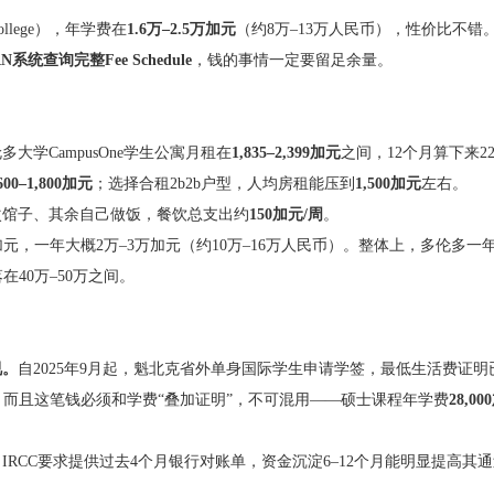
lege），年学费在
1.6万–2.5万加元
（约8万–13万人民币），性价比不错
查询完整Fee Schedule
，钱的事情一定要留足余量。
学CampusOne学生公寓月租在
1,835–2,399加元
之间，12个月算下来22,
,600–1,800加元
；选择合租2b2b户型，人均房租能压到
1,500加元
左右。
次馆子、其余自己做饭，餐饮总支出约
150加元/周
。
00加元，一年大概2万–3万加元（约10万–16万人民币）。整体上，多伦多一
在40万–50万之间。
视。
自2025年9月起，魁北克省外单身国际学生申请学签，最低生活费证明
。而且这笔钱必须和学费“叠加证明”，不可混用——硕士课程年学费
28,0
。IRCC要求提供过去4个月银行对账单，资金沉淀6–12个月能明显提高其