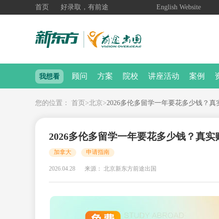
首页
好录取，有前途
English Website
顾问
方案
院校
讲座活动
案例
我想看
您的位置：
首页
>
北京
>
2026多伦多留学一年要花多少钱？
2026多伦多留学一年要花多少钱？真实
加拿大
申请指南
2026.04.28
来源： 北京新东方前途出国