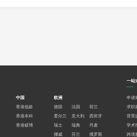
，版权归原作者所有。若涉及版权问题，请及时
联系
小编。
一站
中国
欧洲
申请
香港低龄
德国
法国
荷兰
求职
香港本科
爱尔兰
意大利
西班牙
背景
香港硕博
瑞士
瑞典
丹麦
学术
挪威
芬兰
俄罗斯
跨境