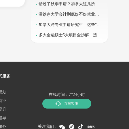
错过了秋季申请？加拿大这几所院
校“春季入学”正抓紧抢人！
滑铁卢大学会计到底好不好就业？
用真实数据告诉你答案
加拿大跨专业申请研究生，这些“友
好型”专业闭眼冲！
多大金融硕士5大项目全拆解：选错
方向，比选错学校更可惜
式服务
规划
在线时间：7*24小时
就业
在线客服
提升
指导
服务
关注我们：