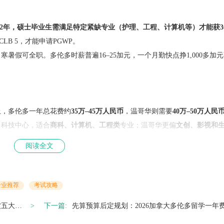
2年，硕士毕业生需满足特定紧缺专业（护理、工程、计算机等）才能获
LB 5，才能申请PGWP。
，寒暑假可全职。多伦多时薪普遍16–25加元，一个月勤快点挣1,000多加
上，多伦多一年总花费约
35万–45万人民币
，温哥华则需要
40万–50万人民
、科技中心，适合
商科、计算机、工程类
专业；温哥华更偏
文创、影视和
阅读全文
老模板了。学费涨、签证收紧、工签门槛提高，“性价比”的含金量确实在
学依然是主流目的地中更具优势的选择。
专业推荐
考试攻略
样，没法在这里“一刀切”说完。想获取加拿大留学个性化规划方案，不
被五大
下一篇:
先算预算后定规划：2026加拿大多伦多留学一年
帮你把留学的每一步都走稳。
析