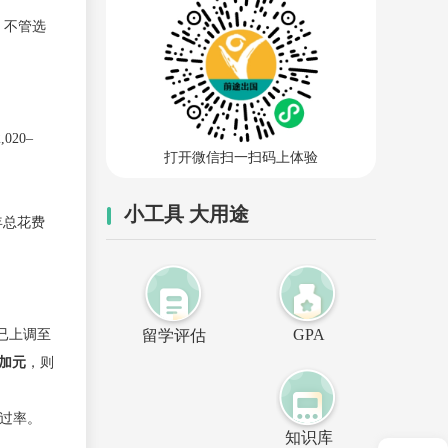
。不管选
020–
打开微信扫一扫码上体验
小工具 大用途
年总花费
GPA
已上调至
留学评估
00加元
，则
通过率。
知识库