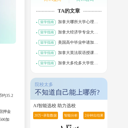
TA的文章
加拿大哪所大学心理学
留学指南
专业最好
加拿大经济学专业大学
留学指南
排名
美国高中毕业申请加拿
留学指南
大本科
加拿大英法双语授课大
留学指南
学有哪些
加拿大多伦多大学世界
留学指南
排名一览表
院校太多
不知道自己能上哪所?
约35.2
AI智能选校 助力选校
住宿押金
20万+录取数据
智能分析
2分钟出结果
00加