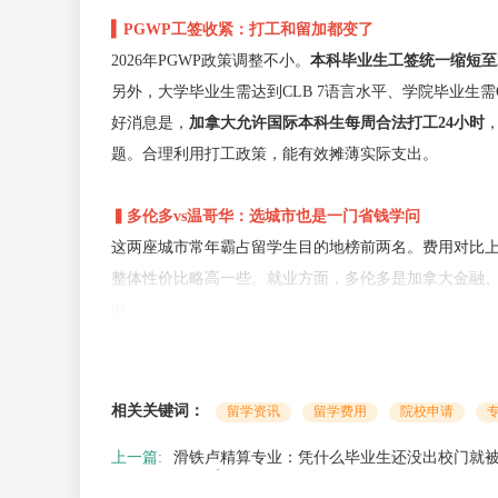
▍PGWP工签收紧：打工和留加都变了
2026年PGWP政策调整不小。
本科毕业生工签统一缩短至
另外，大学毕业生需达到CLB 7语言水平、学院毕业生需C
好消息是，
加拿大允许国际本科生每周合法打工24小时
题。合理利用打工政策，能有效摊薄实际支出。
▍多伦多vs温哥华：选城市也是一门省钱学问
这两座城市常年霸占留学生目的地榜前两名。费用对比
整体性价比略高一些。就业方面，多伦多是加拿大金融
向。
坦诚说，2026年做多伦多留学规划，不能再按前两年的
要预算做得细致、选校选专业匹配自身条件，加拿大留
相关关键词：
留学资讯
留学费用
院校申请
关于具体预算分配、学校和专业怎么选，每个人情况不一
上一篇:
滑铁卢精算专业：凭什么毕业生还没出校门就
里】
来找
北京新东方前途出国
的专业规划师聊聊，我们
行“预定”？