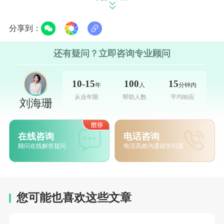
句实话——
被录取的学生里，接近八成都主动
提交了GRE分数
，工程类项目的数学部分平均
分享到：
分达到168（满分170）。所以建议：
如果你是
还有疑问？立即咨询专业顾问
CS科班出身、GPA 3.7+，那不怕不交；但你
要是跨专业或者GPA刚好擦线，一份GRE
10-15
100
15
年
人
分钟内
325+的成绩（Quant冲168以上）就是你的救
从业年限
帮助人数
平均响应
刘海珊
命稻草。
语言要求方面
，托福建议100以上，雅思7.0到
在线咨询
电话咨询
顾问在线解答疑问
电话高效沟通留学问题
7.5。另外提醒一下跨专业的同学，哥大明确要
求你本科阶段修过
至少4门计算机基础课和2门
数学课
（比如线性代数），而且必须是大学开
您可能也喜欢这些文章
的有学分有成绩的课程，Coursera那些MOOC
证书是不认的。