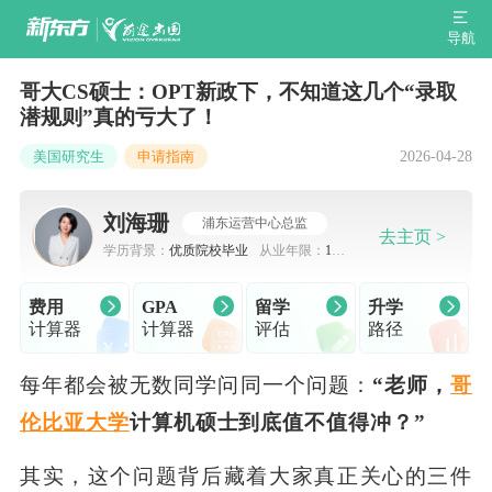
导航
哥大CS硕士：OPT新政下，不知道这几个“录取
潜规则”真的亏大了！
2026-04-28
美国研究生
申请指南
刘海珊
浦东运营中心总监
去主页 >
学历背景：
优质院校毕业
从业年限：
10-
15年
费用
GPA
留学
升学
计算器
计算器
评估
路径
每年都会被无数同学问同一个问题：
“老师，
哥
伦比亚大学
计算机硕士到底值不值得冲？”
其实，这个问题背后藏着大家真正关心的三件