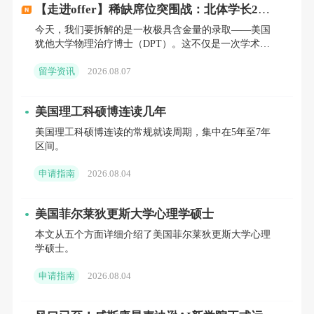
【走进offer】稀缺席位突围战：北体学长2年
长线规划，逆势拿下全美仅招个位数的DPT博
申请时间线
也要注意：优先截止日期是
2026年
今天，我们要拆解的是一枚极具含金量的录取——美国
士！
犹他大学物理治疗博士（DPT）。这不仅是一次学术能
1月15日
，最终截止日期是
2月15日
。滚动审核
力的证明，更是针对高壁垒临床专业申请策略的一次完
留学资讯
2026.08.07
美胜利。
意味着越早提交越有利，别拖到最后一刻。
美国理工科硕博连读几年
美国理工科硕博连读的常规就读周期，集中在5年至7年
▍这个项目到底学什么？8个方向到底怎么选？
区间。
申请指南
2026.08.04
哥大CS硕士项目是典型的
STEM项目
，学制1.5
到2年，总共要修
30个学分
，其中至少6个学分
美国菲尔莱狄更斯大学心理学硕士
必须是6000级别的高阶课程。
本文从五个方面详细介绍了美国菲尔莱狄更斯大学心理
学硕士。
2026年依然设有8个热门方向：机器学习、人
申请指南
2026.08.04
工智能、计算机安全、软件系统、数据科学、
计算生物学、自然语言处理、网络系统。每个