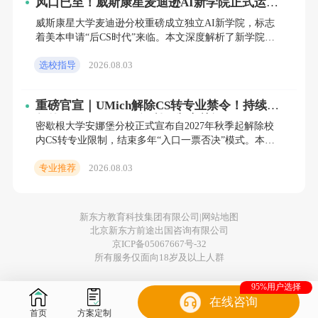
风口已至！威斯康星麦迪逊AI新学院正式运
营，2027/2028届理工科申请者必须关注
方向背后对应的就业赛道差别挺大——
威斯康星大学麦迪逊分校重磅成立独立AI新学院，标志
着美本申请“后CS时代”来临。本文深度解析了新学院的
招生政策、课程差异及背后全球高校AI人才争夺的底层
如果你想去硅谷做SDE
，软件系统方向最对
选校指导
2026.08.03
逻辑。针
口；
如果你瞄准华尔街的量化岗
，机器学习或
者数据科学方向会更有竞争力；
如果你对学术
重磅官宣｜UMich解除CS转专业禁令！持续3
年的“Gatekeeping”红利，彻底关闭
研究更感兴趣
，哥大也支持你在导师指导下写
密歇根大学安娜堡分校正式宣布自2027年秋季起解除校
内CS转专业限制，结束多年“入口一票否决”模式。本文
论文，毕业后无论是继续申博还是进企业做研
从政策细节、全美CS强校对比、底层教育逻辑及对中国
专业推荐
2026.08.03
家庭的
发，路径都很清晰。
多说一句，这两年AI行业对人才的需求已经
新东方教育科技集团有限公司|
网站地图
北京新东方前途出国咨询有限公司
从“会写代码”升级到了“能构建复杂系统”。哥
京ICP备05067667号-32
大CS项目在这方面跟得很紧，课程里会涉及计
所有服务仅面向18岁及以上人群
算机视觉、自然语言处理、分布式系统等前沿
95%用户选择
在线咨询
内容。2026年初的数据显示，这个项目毕业生
首页
方案定制