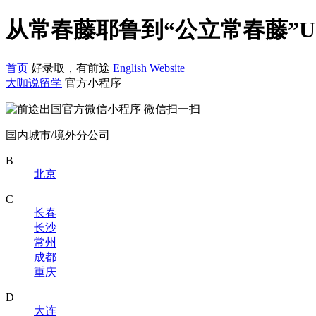
从常春藤耶鲁到“公立常春藤”U
首页
好录取，有前途
English Website
大咖说留学
官方小程序
微信扫一扫
国内城市/境外分公司
B
北京
C
长春
长沙
常州
成都
重庆
D
大连