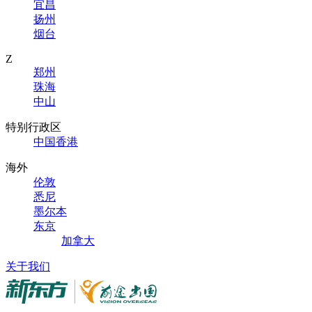
宜昌
扬州
烟台
Z
郑州
珠海
中山
特别行政区
中国香港
海外
伦敦
悉尼
墨尔本
东京
加拿大
关于我们