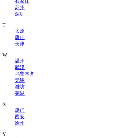
石家庄
苏州
深圳
T
太原
唐山
天津
W
温州
武汉
乌鲁木齐
无锡
潍坊
芜湖
X
厦门
西安
徐州
Y