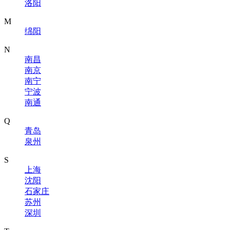
洛阳
M
绵阳
N
南昌
南京
南宁
宁波
南通
Q
青岛
泉州
S
上海
沈阳
石家庄
苏州
深圳