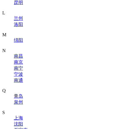
昆明
L
兰州
洛阳
M
绵阳
N
南昌
南京
南宁
宁波
南通
Q
青岛
泉州
S
上海
沈阳