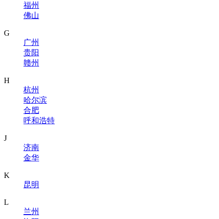
福州
佛山
G
广州
贵阳
赣州
H
杭州
哈尔滨
合肥
呼和浩特
J
济南
金华
K
昆明
L
兰州