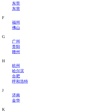
东莞
东营
F
福州
佛山
G
广州
贵阳
赣州
H
杭州
哈尔滨
合肥
呼和浩特
J
济南
金华
K