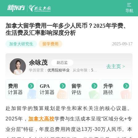
导航
加拿大留学费用一年多少人民币？2025年学费、
生活费及汇率影响深度分析
2025-09-17
加拿大研究生
留学费用
余咏茂
副总监
去主页 >
学历背景：
优秀院校毕业
从业年限：
5-7
年
费用
GPA
留学
升学
计算器
计算器
评估
路径
赴加留学的预算规划是学生和家长关注的核心议题。
2025年，
加拿大高校
学费与生活成本呈现“区域分化+专
业分层”特征，年度总费用跨度达13万-30万人民币。本