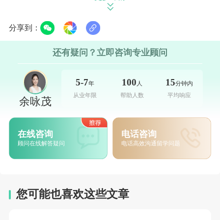
币）：
分享到：
还有疑问？立即咨询专业顾问
多伦多大学：商科本科4.8万加元/年（约25.4万人民
币），计算机硕士4.2万加元/年（约22.3万人民币）；
5-7
100
15
年
人
分钟内
从业年限
帮助人数
平均响应
余咏茂
UBC
：工程本科4.5万加元/年（约23.9万人民币），医
学相关硕士5万加元/年（约26.5万人民币，含实验室费
在线咨询
电话咨询
用）。
顾问在线解答疑问
电话高效沟通留学问题
综合类院校（Top 11-30）
您可能也喜欢这些文章
本科年均学费 2.5万-3.5万加元（约13.3万-18.5万人民