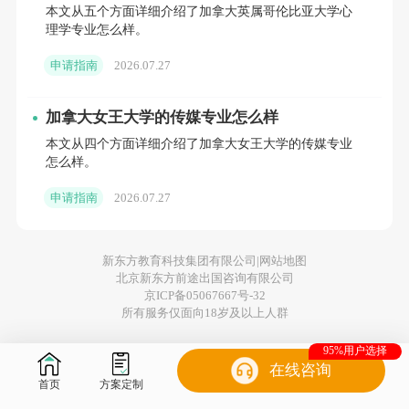
本文从五个方面详细介绍了加拿大英属哥伦比亚大学心
万-13.3万人民币），硕士 1.2万-2万加元（约6.4
理学专业怎么样。
万-10.6万人民币）：
申请指南
2026.07.27
加拿大女王大学的传媒专业怎么样
本文从四个方面详细介绍了加拿大女王大学的传媒专业
圣玛丽大学：商科本科1.8万加元/年（约9.5万人民
怎么样。
币），提供“学费减免计划”（成绩达标者次年减免
申请指南
2026.07.27
20%）；
阿卡迪亚大学：理科本科2万加元/年（约10.6万人民
新东方教育科技集团有限公司|
网站地图
北京新东方前途出国咨询有限公司
币），硕士文科1.5万加元/年（约8万人民币）。
京ICP备05067667号-32
所有服务仅面向18岁及以上人群
95%用户选择
在线咨询
（2）专业差异：商科＞工程＞文科＞理科
首页
方案定制