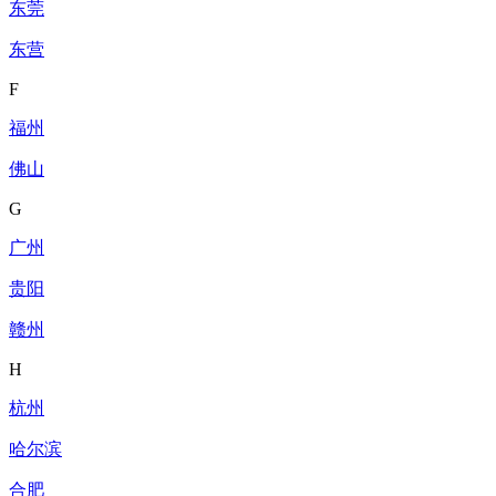
东莞
东营
F
福州
佛山
G
广州
贵阳
赣州
H
杭州
哈尔滨
合肥