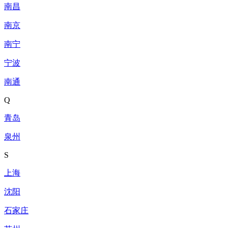
南昌
南京
南宁
宁波
南通
Q
青岛
泉州
S
上海
沈阳
石家庄