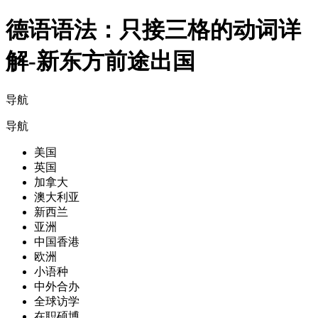
德语语法：只接三格的动词详
解-新东方前途出国
导航
导航
美国
英国
加拿大
澳大利亚
新西兰
亚洲
中国香港
欧洲
小语种
中外合办
全球访学
在职硕博