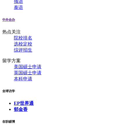
俄语
泰语
中外合办
热点关注
院校排名
选校定校
综评招生
留学方案
美国硕士申请
英国硕士申请
本科申请
全球访学
EP世界通
郁金香
在职硕博