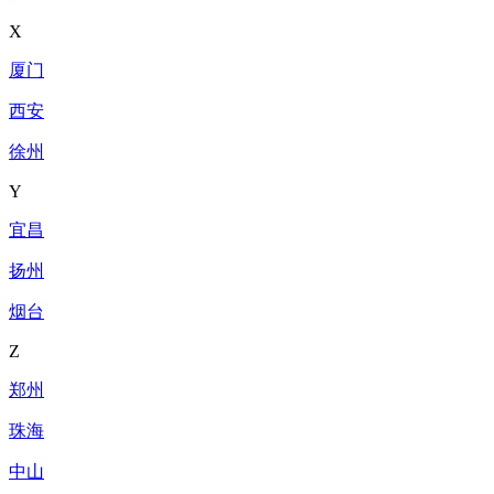
X
厦门
西安
徐州
Y
宜昌
扬州
烟台
Z
郑州
珠海
中山