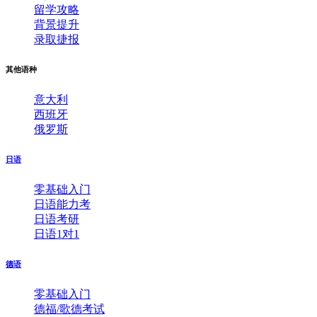
留学攻略
背景提升
录取捷报
其他语种
意大利
西班牙
俄罗斯
日语
零基础入门
日语能力考
日语考研
日语1对1
德语
零基础入门
德福/歌德考试