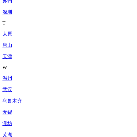
苏州
深圳
T
太原
唐山
天津
W
温州
武汉
乌鲁木齐
无锡
潍坊
芜湖