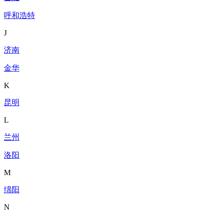
呼和浩特
J
济南
金华
K
昆明
L
兰州
洛阳
M
绵阳
N