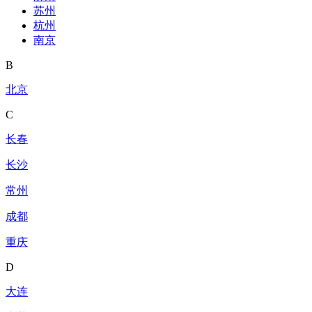
苏州
杭州
南京
B
北京
C
长春
长沙
常州
成都
重庆
D
大连