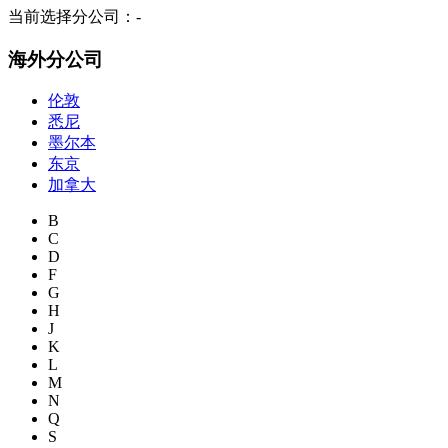
当前选择分公司：
-
海外分公司
伦敦
悉尼
墨尔本
东京
加拿大
B
C
D
F
G
H
J
K
L
M
N
Q
S