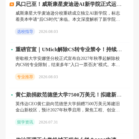
域的课程成绩。
风口已至！威斯康星麦迪逊AI新学院正式运
营，2027/2028届理工科申请者必须关注
威斯康星大学麦迪逊分校重磅成立独立AI新学院，标志
着美本申请“后CS时代”来临。本文深度解析了新学院的
招生政策、课程差异及背后全球高校AI人才争夺的底层
选校指导
2026.08.03
逻辑。针
英语水平
这是无法避免的要求。大多数美国研究生院都
重磅官宣｜UMich解除CS转专业禁令！持续3
年的“Gatekeeping”红利，彻底关闭
密歇根大学安娜堡分校正式宣布自2027年秋季起解除校
要求申请者提供TOEFL或者IELTS的成绩，以
内CS转专业限制，结束多年“入口一票否决”模式。本文
证明其英语水平满足留学的需要。
从政策细节、全美CS强校对比、底层教育逻辑及对中国
专业推荐
2026.08.03
家庭的
黄仁勋捐款范德堡大学7500万美元！拟建新学
考试成绩
院押注"艺术+工程"交叉赛道
英伟达CEO黄仁勋向范德堡大学捐赠7500万美元筹建旧
金山新校区，预计2027年秋季启用，聚焦工程、创业与
GRE或者GMAT的成绩通常是申请美国研究生
设计交叉学科。本文深度解析该事件背后的留学申请新
留学资讯
2026.07.31
风向，
的必备条件，不同学校和专业对于考试成绩的
要求也会有所不同。