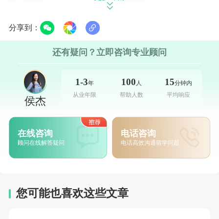
分享到：
还有疑问？立即咨询专业顾问
1-3
100
15
年
人
分钟内
从业年限
帮助人数
平均响应
侯杰
学术成绩
在线咨询
电话咨询
申请美国研究生项目，申请者需要具备与其相
顾问在线解答疑问
电话高效沟通留学问题
匹配的本科学历背景。学校会通过申请者的成
绩点（GPA）来评估申请者的学术表现，一般
要求GPA在3.0以上（满分4.0）。除了总体
您可能也喜欢这些文章
GPA，一些项目还会特别关注申请者在相关领