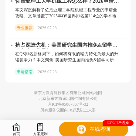
佐治亚理工大学机械工程怎么样？2026申请全
攻略与就业回报深度解析
本文深度解析了佐治亚理工学院机械工程专业的申请全
攻略。文章涵盖了2025年QS世界排名第114位的学术地
位、本科与硕士的详细申请门槛（GPA、托福/雅思、
推荐信和个人陈述
专业推荐
2026.07.28
GRE
推荐信是衡量申请者综合素质的重要参考。一
抢占深造先机：美国研究生国内推免&留学同
步申请的背景提升全攻略
般需要提供至少三封推荐信，推荐人通常是本
在QS排名新格局下，如何将有限的精力转化为最大的升
读竞争力？本文聚焦“美国研究生国内推免&留学同步申
科阶段的教授或者实习工作中的直接上司。他
请”的背景提升全攻略。通过拆解科研经历在推免面试与
申请指南
2026.07.28
留学文书中
们需要从学术能力、研究潜力、工作表现等方
面对申请者进行全面评价。
新东方教育科技集团有限公司|
网站地图
北京新东方前途出国咨询有限公司
京ICP备05067667号-32
所有服务仅面向18岁及以上人群
个人陈述或动机信为申请者提供了展示个人特
95%用户选择
点和研究兴趣的机会。申请者需要清晰地表达
在线咨询
首页
方案定制
选择特定领域深造的动机，并概述未来的职业