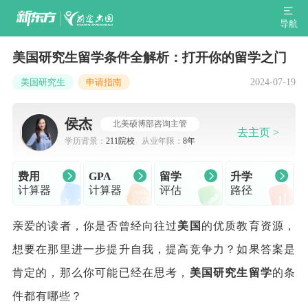
导航
美国研究生留学条件全解析：打开你的留学之门
2024-07-19
美国研究生
申请指南
侯杰
北美硕博部咨询主管
去主页 >
学历背景：
211院校
从业年限：
8年
费用
GPA
留学
升学
计算器
计算器
评估
路径
亲爱的读者，你是否曾经向往过
美国
的优质教育资源，
想要在那里进一步提升自我，提高竞争力？如果答案是
肯定的，那么你可能已经在思考，
美国
研究生
留学
的条
件都有哪些？