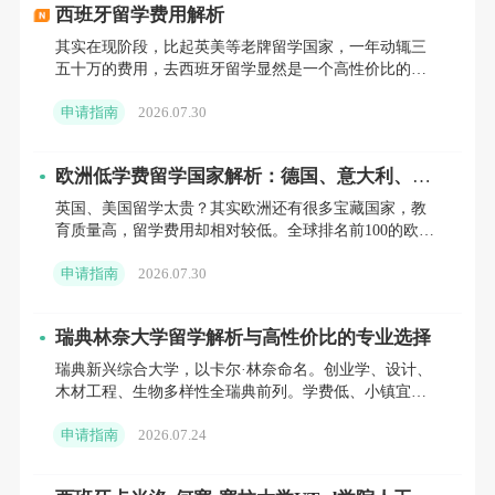
西班牙留学费用解析
推荐信
：申请者需提交 2 - 3 封推荐信，推荐人建议选择
其实在现阶段，比起英美等老牌留学国家，一年动辄三
相关领域的学者或专业人士，从不同角度展现申请者的学术能
五十万的费用，去西班牙留学显然是一个高性价比的选
择。
力与潜力。
申请指南
2026.07.30
个人陈述
：通过个人陈述阐述申请动机、学术兴趣，以
欧洲低学费留学国家解析：德国、意大利、西
及未来学习和职业规划，让招生委员会更全面了解申请者。
班牙等六国费用与院校推荐
英国、美国留学太贵？其实欧洲还有很多宝藏国家，教
育质量高，留学费用却相对较低。全球排名前100的欧洲
学术成绩单
：需提交本科及硕士阶段（如适用）的完整
名校，每年学费+生活费可能也只需要10-20万人民币，
申请指南
2026.07.30
性价比
成绩单，作为学术能力的重要参考。
瑞典林奈大学留学解析与高性价比的专业选择
2. 申请流程
瑞典新兴综合大学，以卡尔·林奈命名。创业学、设计、
在线申请
：访问 PSL 官方网站，按要求填写申请表，并
木材工程、生物多样性全瑞典前列。学费低、小镇宜
居、国际生比例高。
上传各项申请材料。
申请指南
2026.07.24
材料审核
：学校会对申请者提交的材料进行细致评估，