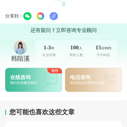
在多个学科领域，PSL 都有着突出的研究成果，尤其在
基础科学和人文社科研究方面成果显著。学校积极推动多学科
分享到：
交叉融合，鼓励师生共同探索解决全球性问题的创新路径。
还有疑问？立即咨询专业顾问
二、研究生申请指南
1-3
100
15
年
人
分钟内
1. 申请条件
从业年限
帮助人数
平均响应
韩陌溪
学历要求
：申请硕士项目需具备相关学科的学士学位，
申请博士项目则需拥有硕士学位，部分专业会对学术背景有特
在线咨询
电话咨询
顾问在线解答疑问
电话高效沟通留学问题
定要求。
语言要求
：非法语母语的学生，通常需提供法语水平证
明，如 DELE 或 TEF 成绩。对于开设英语授课的课程，需提
您可能也喜欢这些文章
交雅思或托福等英语能力证明。