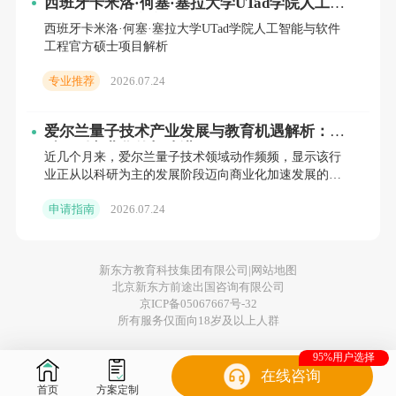
西班牙卡米洛·何塞·塞拉大学UTad学院人工智
能与软件工程官方硕士项目解析
综合考量学术背景、推荐信等多方面因素。
西班牙卡米洛·何塞·塞拉大学UTad学院人工智能与软件
工程官方硕士项目解析
面试环节
：部分专业会安排面试，通过与申请者直接交
专业推荐
2026.07.24
流，进一步评估其专业能力和与项目的适配度。
爱尔兰量子技术产业发展与教育机遇解析：从
录取通知
：审核通过的申请者将收到录取通知书，需在
科研到商业化的加速进程
近几个月来，爱尔兰量子技术领域动作频频，显示该行
规定时间内确认入学并完成学费缴纳。
业正从以科研为主的发展阶段迈向商业化加速发展的新
阶段。
申请指南
2026.07.24
3. 申请时间
春季入学
：申请通道一般在前一年的 9 月至 12 月开
新东方教育科技集团有限公司|
网站地图
放。
北京新东方前途出国咨询有限公司
京ICP备05067667号-32
所有服务仅面向18岁及以上人群
秋季入学
：申请时间通常为当年的 3 月至 6 月。建议申
95%用户选择
请者提前规划，预留充足时间准备材料。
在线咨询
首页
方案定制