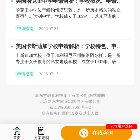
美国哈克里中学申请解析：学校概况、申请要
求与准备建议
哈克里中学位于纽约州塔里敦，是一所历史悠久的私立
寄宿与走读制中学。学校成立于1899年，以其严谨的学
术传统、全面的品格教育以及紧密的社区氛围而闻名。
申请指南
2026.07.24
对于有意申请
美国卡斯迪加学校申请解析：学校特色、申请
流程与学术资源
卡斯迪加学校，位于加利福尼亚州帕洛阿尔托，是一所
专注于女子教育的私立走读学校，成立于1907年。该校
以培养女性领导力为核心，提供6至12年级的大学预备课
申请指南
2026.07.15
程。以下
新东方教育科技集团有限公司|
网站地图
北京新东方前途出国咨询有限公司
京ICP备05067667号-32
所有服务仅面向18岁及以上人群
95%用户选择
在线咨询
首页
方案定制