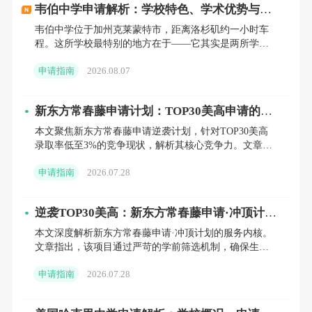
韦伯中学申请解析：学校特色、学术优势与申
请要点
韦伯中学位于加州克莱蒙特市，距离洛杉矶约一小时车
程。这所学校最特别的地方在于——它其实是两所学校
合在一起的：一所男校（韦伯男校）和一所女校（维维
申请指南
2026.08.07
安韦伯女校），但
新东方常春藤申请计划：TOP30美高申请的定
制化解决方案
本文聚焦新东方常春藤申请逆袭计划，针对TOP30美高
录取率低至3%的竞争现状，解析其核心竞争力。文章详
述了由前校长、前招生官领衔的40小时1V1专属辅导体
申请指南
2026.07.28
系，涵
逆袭TOP30美高：新东方常春藤申请·冲顶计划
如何为家庭提供定制化升读解决方案
本文深度解析新东方常春藤申请·冲顶计划的服务内核。
文章指出，该项目通过严苛的学前筛选机制，确保生源
质量，并由美国知名私校前校长团亲自执行40小时定制
申请指南
2026.07.28
化培训。内容