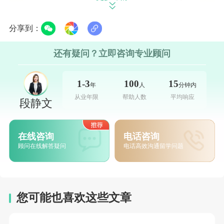
分享到：
还有疑问？立即咨询专业顾问
1-3
100
15
年
人
分钟内
如需进一步了解，或有任何相关疑问，欢迎大家
在线咨
从业年限
帮助人数
平均响应
段静文
询
专业老师；也可以进入
答疑中心
给我留言，我会尽快与您
联系为您解答。如果您对自己或孩子是否适合
出国留学
还有
在线咨询
电话咨询
顾问在线解答疑问
电话高效沟通留学问题
疑虑，欢迎参与前途出国
免费评估
，以便给您进行准确定
位。点击新东方
前途官网
，获取更多新鲜留学资讯。
您可能也喜欢这些文章
您的位置：
首页
>
哈尔滨
>
美国中学留学申请指南
>
【背景提升项
目】芝加哥大学模拟联合国大会