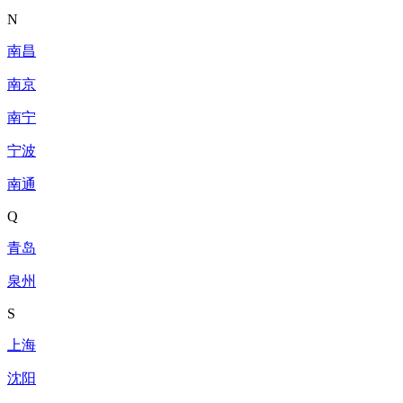
N
南昌
南京
南宁
宁波
南通
Q
青岛
泉州
S
上海
沈阳