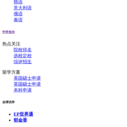
韩语
意大利语
俄语
泰语
中外合办
热点关注
院校排名
选校定校
综评招生
留学方案
美国硕士申请
英国硕士申请
本科申请
全球访学
EP世界通
郁金香