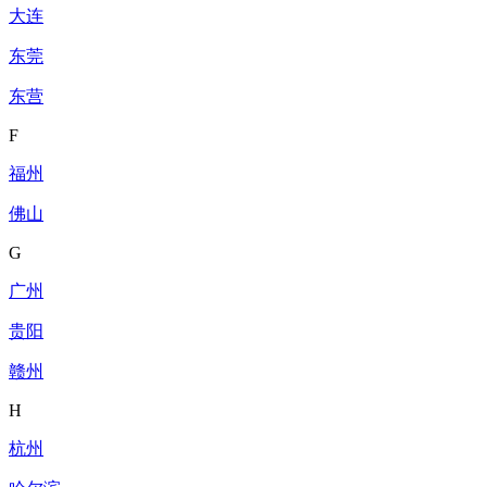
大连
东莞
东营
F
福州
佛山
G
广州
贵阳
赣州
H
杭州