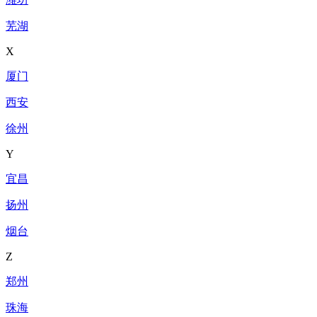
芜湖
X
厦门
西安
徐州
Y
宜昌
扬州
烟台
Z
郑州
珠海