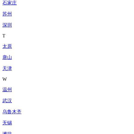
石家庄
苏州
深圳
T
太原
唐山
天津
W
温州
武汉
乌鲁木齐
无锡
潍坊