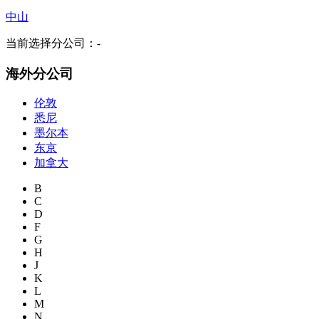
中山
当前选择分公司：
-
海外分公司
伦敦
悉尼
墨尔本
东京
加拿大
B
C
D
F
G
H
J
K
L
M
N