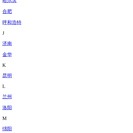
哈尔滨
合肥
呼和浩特
J
济南
金华
K
昆明
L
兰州
洛阳
M
绵阳