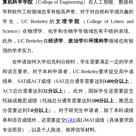
算机科学学院
（College of Engineering）在人工智能、数据科
学和软件工程领域也享有较高声誉。对于对自然科学感兴趣的
学生，UC Berkeley的
文理学院
（College of Letters and
Science）在物理学、化学和生物学等领域也有不错的表现。
此外，UC Berkeley在
经济学
、
政治学
和
环境科学
领域也有较
强的学术实力。
在申请加州大学伯克利分校时，学生需要满足一定的学术
和语言要求。对于本科申请者，UC Berkeley要求提交高中成
绩单、SAT或ACT成绩（SAT总分通常需要达到
1400分以上
，
ACT总分需要达到
32分以上
）。此外，国际学生还需要提交
托福或雅思成绩（托福总分通常需要达到
100分以上
，雅思总
分需要达到
7.0分以上
）。对于研究生申请者，除了本科成绩
单和语言成绩外，还需要提交
GRE
或GMAT成绩（具体要求因
专业而异），以及个人陈述、推荐信等材料。