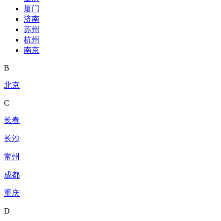
厦门
济南
苏州
杭州
南京
B
北京
C
长春
长沙
常州
成都
重庆
D