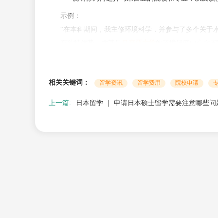
示例：
“在本科期间，我主修环境科学，并参与了多个关于
有独特优势，尤其是
马来亚大学
的环境研究中心在国
应用于解决区域环境问题。”
结尾：未来规划与总结
相关关键词：
留学资讯
留学费用
院校申请
结尾需要总结你的申请动机，并展望未来的职业或学
上一篇:
日本留学 ｜ 申请日本硕士留学需要注意哪些问
说明你如何利用在马来西亚的学习经历实现职业
强调你对该校和专业的热情，以及你将为学校带
示例：
“我相信，通过在马来西亚的学习，我不仅能提升专
发展项目，为区域环境保护贡献力量。我期待成为贵
与我们的老师进行
免费咨询
二、如何在内容中突出闪光点