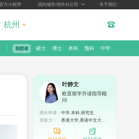
官方小程序
国内城市/境外分公司
关于我们
杭州
硕士
博士
本科
预科
中学
我想读
叶静文
欧亚留学升读指导顾
问
擅长申请：
中学,本科,研究生
录取力：
香港大学,香港中文大学,
香港科技大学,新加坡国
立大学,南洋理工大学