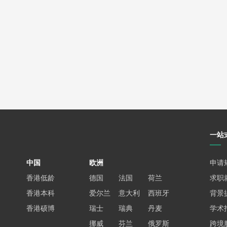
帮助你从不同角度看待问题。
用具体数据或事实支持你的能力。
目，通过建模分析提出了降低水耗的优化方案，最终使项目试点区域的水资
述这些经历如何提升你的实践能力和创新思维。
一站
具体成果。
中国
欧洲
申请
香港低龄
德国
法国
荷兰
求职
境监测系统，成功应用于马来西亚某工业园区的污染监测项目，为当地环保
香港本科
爱尔兰
意大利
西班牙
背景
香港硕博
瑞士
瑞典
丹麦
学术
挪威
芬兰
俄罗斯
跨境