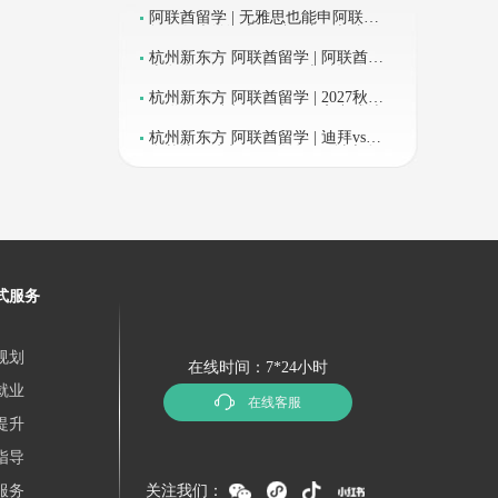
程
阿联酋留学 | 无雅思也能申阿联
酋？各大学语言预科、内测与直录
路径全说清
杭州新东方 阿联酋留学 | 阿联酋硕
士留学申请条件详解：本科均分、
语言成绩与专业匹配全攻略
杭州新东方 阿联酋留学 | 2027秋季
阿联酋本科申请全流程：高中成绩
要求、语言门槛与时间线梳理
杭州新东方 阿联酋留学 | 迪拜vs阿
布扎比vs沙迦：阿联酋不同城市留
学费用与生活成本全景对比
源利用率提
式服务
规划
在线时间：7*24小时
就业
部门提供
在线客服
提升
指导
服务
关注我们：