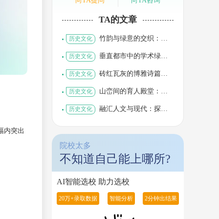
向TA提问
向TA咨询
TA的文章
竹韵与绿意的交织：探
历史文化
寻香港恒生大学的生态
建筑美学
垂直都市中的学术绿
历史文化
洲：探寻香港都会大学
的建筑美学
砖红瓦灰的博雅诗篇：
历史文化
探寻香港岭南大学的建
筑美学
山峦间的育人殿堂：探
历史文化
寻香港教育大学的绿色
建筑美学
融汇人文与现代：探寻
历史文化
香港浸会大学的建筑美
学
篇幅内突出
院校太多
不知道自己能上哪所?
AI智能选校 助力选校
20万+录取数据
智能分析
2分钟出结果