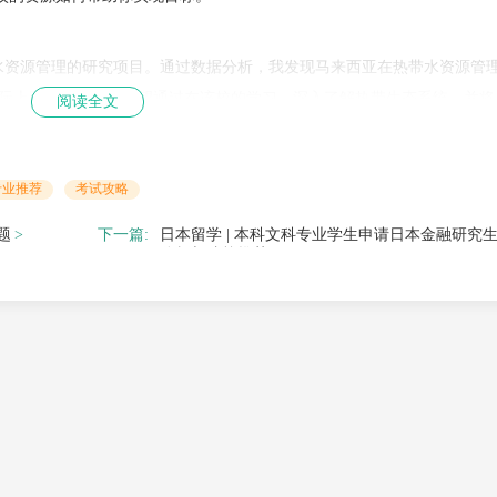
水资源管理的研究项目。通过数据分析，我发现马来西亚在热带水资源管
际上享有盛誉。我希望通过在该校的学习，深入了解热带生态系统，并将
阅读全文
专业推荐
考试攻略
术规划。
题
下一篇:
日本留学 | 本科文科专业学生申请日本金融研究
目标。
分析与院校推荐
来的独特贡献。
业能力，还能拓宽国际视野。未来，我计划将所学知识应用于东南亚地区
如有困惑
校的一员，与来自世界各地的学者共同探索科学的无限可能。”