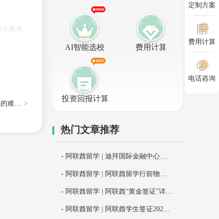
定制方案
理方面具
费用计算
所学知识
AI智能选校
费用计算
电话咨询
投资回报计算
生的难度
热门文章推荐
的可持续
阿联酋留学 | 迪拜国际金融中心与A
I园区的就业机遇：哪些专业毕业生
，可以
在阿联酋最抢手？
阿联酋留学 | 阿联酋留学行前物品
清单：必带文件、生活用品与入境
注意事项全梳理
阿联酋留学 | 阿联酋“黄金签证”详
解：GPA 3.5以上毕业生可申请10年
长居
阿联酋留学 | 阿联酋学生签证2026
全攻略：材料清单、费用与办理流