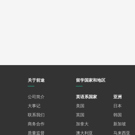
展示独特的学术背景
如果你有跨学科背景，可以强调这种多样性如何
突出你在研究项目、论文发表或竞赛中的成就，
示例：
“在本科期间，我参与了‘城市水资源管理’研究项
高了15%。”
强调实践与创新能力
如果你有实习、志愿者或创业经历，可以重点描
关于前途
留学国家和地区
说明你如何将理论知识应用于实际问题，并取得
公司简介
英语系国家
亚洲
示例：
大事记
美国
日本
“在实习期间，我协助团队开发了一款基于AI的环
联系我们
英国
韩国
了实时数据支持。”
商务合作
加拿大
新加坡
体现对马来西亚的深入了解
质量监督
澳大利亚
马来西亚