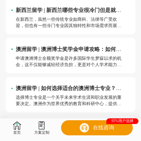
新西兰留学 | 新西兰哪些专业很冷门但是就业
前景非常好？
在新西兰，虽然一些传统专业如商科、法律等广受欢
迎，但也有一些冷门专业因其独特性和市场需求而展现
出良好的就业前景。以下将详细探讨几个在新西兰较为
冷门但就业前景非常好的专业。
澳洲留学 | 澳洲博士奖学金申请攻略：如何获
得全额资助？
申请澳洲博士全额奖学金是许多国际学生梦寐以求的机
会，这不仅能够减轻经济负担，更是对个人学术能力和
研究潜力的高度认可。为了帮助你更好地了解如何申请
澳洲博士全额奖学金并获得全额资助，以下是一份详细
的攻略。
澳洲留学 | 如何选择适合的澳洲博士专业？热
门与冷门领域对比！
选择博士专业是一个关乎未来学术生涯和职业发展的重
要决定。澳洲作为世界优秀的教育和科研中心，提供了
丰富多样的博士项目，从热门的计算机科学到冷门的人
类学，每个领域都有其独特的魅力和挑战。那么，如何
95%用户选择
在热门与冷门领域之间做出选择？本文将从多个角度为
澳洲留学 | 研后留学澳洲，超高性价比的澳洲
在线咨询
你解析，帮助你找到最适合自己的博士专业。
首页
方案定制
一年制硕士专业清单来咯！
随着留学热度的持续升温，越来越多的学生选择前往澳