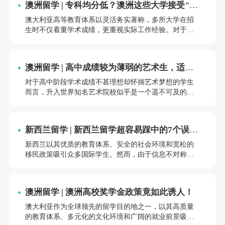
澳洲留学 | 专科均分低？澳洲这些大学接受"工
更明智的选择。
作经验"抵学分！
澳大利亚高等教育体系以灵活务实著称，多所大学在招
生时不仅看重学术成绩，更重视实际工作经验。对于专
科成绩不理想但具备相关工作经验的申请者，澳洲高校
提供了多种通过工作经验弥补学历短板的途径。本文将
详细介绍澳洲主要大学的相关政策，帮助申请者找到适
澳洲留学 | 高中成绩较为薄弱的艺术生，适合
合自己的录取梦校路径。这一政策主要包含两种形式：
选择新南预科当作梦校跳板吗？
对于高中阶段学术成绩不甚理想却怀揣艺术梦想的学生
而言，升入世界知名艺术院校似乎是一个遥不可及的目
标。然而，新南威尔士大学预科课程（UNSW Foundation
Studies）作为澳大利亚最负盛名的大学预备项目之一，
为这类学生提供了重塑学术轨迹的宝贵机会。本文将深
新西兰留学 | 新西兰留学超容易踩中的7个误区
入分析高中成绩较弱的艺术生选择新南预科的可行性，
及避坑指南
从录取政策的灵活性、课程设置的特殊性、学术支持的
新西兰以其优质的教育体系、安全的社会环境和宽松的
针对性以及成功案例的实证性等多个维度，系统评估这
移民政策吸引众多国际学生。然而，由于信息不对称或
一录取梦校路径的实际价值与潜在挑战。
经验不足，许多留学生在申请和就读过程中容易陷入误
区，导致时间、金钱甚至学业受到影响。本文梳理了新
西兰留学最常见的7个误区，并提供实用建议，帮助申请
澳洲留学 | 澳洲高校奖学金政策竟如此诱人！
者做出明智决策。
澳大利亚作为全球领先的留学目的地之一，以其高质量
的教育体系、多元化的文化环境和广阔的就业前景吸引