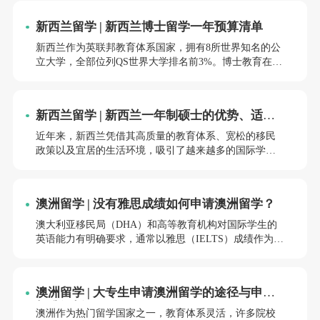
业路径选择更为灵活。以下结合2025年最新录取政策，
系统分析不同分数段学生的申请方案。
新西兰留学 | 新西兰博士留学一年预算清单
新西兰作为英联邦教育体系国家，拥有8所世界知名的公
立大学，全部位列QS世界大学排名前3%。博士教育在新
西兰享有超高声誉，学制通常为3-4年，国际学生享受与
本地学生相同的学费待遇，这一政策使新西兰成为性价
比超高的博士留学目的地。
新西兰留学 | 新西兰一年制硕士的优势、适合
人群及申请途径
近年来，新西兰凭借其高质量的教育体系、宽松的移民
政策以及宜居的生活环境，吸引了越来越多的国际学
生。其中，一年制硕士课程因其时间短、性价比高、毕
业后可申请工作签证等优势，成为许多学生的热门选
择。本文将详细介绍新西兰一年制硕士的优势、适合申
澳洲留学 | 没有雅思成绩如何申请澳洲留学？
请的人群以及主要的申请途径，帮助有意向的学生做出
合理规划。
澳大利亚移民局（DHA）和高等教育机构对国际学生的
英语能力有明确要求，通常以雅思（IELTS）成绩作为主
要评估标准。然而，澳洲教育体系也具有相当的灵活
性，为暂时无法提供雅思成绩的申请人提供了多种替代
方案。
澳洲留学 | 大专生申请澳洲留学的途径与申请
标准解析
澳洲作为热门留学国家之一，教育体系灵活，许多院校