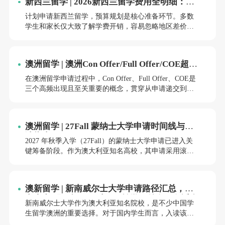
新西兰留学 | 2026新西兰留学费用全明细：学
费+生活费逐项拆解，告别预算盲区
计划申请新西兰留学，预算规划是核心准备环节。多数
学生和家长仅大致了解学费开销，容易忽略地区差价、
阶段费用差异、日常隐性支出，导致整体预算偏差。
澳洲留学 | 澳洲Con Offer/Full Offer/COE超全
解析
在澳洲留学申请过程中，Con Offer、Full Offer、COE是
三个高频出现且至关重要的概念，贯穿从申请递交到签
证办理的全流程。很多杭州学子在申请初期，容易混淆
三者的定义、用途及关联关系，甚至因理解偏差耽误申
请进度。本文将从定义、适用人群、核心特点、办理流
澳洲留学 | 27Fall 蒙纳士大学申请时间线与申
程、常见疑问等维度，对三者进行全面拆解，内容细致
请指南
且通俗易懂，助力杭州学子清晰掌握澳洲留学申请中的
2027 年秋季入学（27Fall）的蒙纳士大学申请已进入关
关键节点，避免踩坑。
键筹备阶段。作为澳大利亚知名高校，其申请采用滚动
录取模式，热门专业名额满员后将提前截止。
澳新留学 | 新南威尔士大学申请路径汇总，高
考直申 / 预科 / 国际大一 / 转学，总有一条适合
新南威尔士大学作为澳大利亚知名院校，是不少中国学
你！
生留学澳洲的重要选择。对于国内学生而言，入读该校
本科的途径并非单一，结合学术背景、语言能力及时间