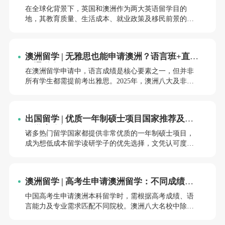
全面对比
在全球化背景下，英国和澳洲作为两大英语留学目的
地，其教育质量、生活成本、就业政策及移民前景的差
异直接影响中国学生的选择。本文从学费、生活成本、
就业市场、移民政策等维度展开对比，结合2025年更新
数据，为不同需求的申请者提供决策参考。
澳洲留学 | 无雅思也能申请澳洲？语言班+直录
双通道全解析
在澳洲留学申请中，语言成绩是核心要素之一，但并非
所有学生都需提前考出雅思。2025年，澳洲八大及非八
大院校普遍提供“语言班+直录”双通道，允许学生通过语
言班衔接、内测豁免、其他语言考试替代等方式入学。
本文从政策依据、申请策略、院校资源三个维度，解析
出国留学 | 优质一年制硕士项目国家推荐及适
无雅思申请澳洲的可行路径。
用学生分析
诸多热门留学国家都提供非常优质的一年制硕士项目，
成为想低成本留学读研学子的优先选择，文凭认可度高
+学制短，一起来看看哪些国家提供优秀的一年制硕士项
目吧，适合哪类学生申请呢？
澳洲留学 | 高考生申请澳洲留学：不同成绩对
应的大学选择策略
中国高考生申请澳洲本科留学时，需根据高考成绩、语
言能力及专业需求匹配不同院校。澳洲八大名校中除墨
尔本大学外均接受高考成绩直申，非八大院校及部分专