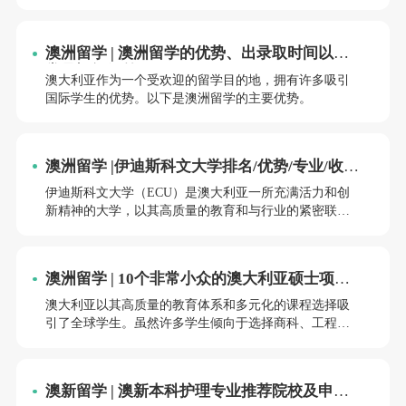
了大量国际学生。为了进一步提升其吸引力，澳大利亚
高校推出了丰富多样的奖学金政策，涵盖学费减免、生
活费补贴、研究经费支持等多个方面。这些奖学金不仅
澳洲留学 | 澳洲留学的优势、出录取时间以及
帮助学生减轻经济负担，还为他们的学术和职业发展提
常见疑问解答！
供了重要支持。以下从多个角度分析澳大利亚高校奖学
澳大利亚作为一个受欢迎的留学目的地，拥有许多吸引
金政策的吸引力。
国际学生的优势。以下是澳洲留学的主要优势。
澳洲留学 |伊迪斯科文大学排名/优势/专业/收费
全面解析！
伊迪斯科文大学（ECU）是澳大利亚一所充满活力和创
新精神的大学，以其高质量的教育和与行业的紧密联系
而闻名。如果你正在考虑留学澳大利亚，ECU无疑是一
个值得关注的选择。以下将从排名、优势、代表专业和
收费情况等方面为你详细介绍这所大学。
澳洲留学 | 10个非常小众的澳大利亚硕士项
目，高竞争高薪！
澳大利亚以其高质量的教育体系和多元化的课程选择吸
引了全球学生。虽然许多学生倾向于选择商科、工程或
计算机科学等热门专业，但澳大利亚的大学也提供了一
些非常小众但极具竞争力的硕士项目。这些项目不仅申
请难度较高，而且毕业后往往能带来高薪的职业机会。
澳新留学 | 澳新本科护理专业推荐院校及申请
以下是10个非常小众的澳大利亚硕士项目，每个项目都