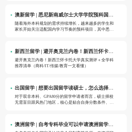
为参考材料，高中在校均分、语言能力、学习规划才是
录取核心依据，400 分完全具备办理海外就读的条件，适
澳新留学 | 悉尼新南威尔士大学学院预科国内
配多条差异化就读路径。
项目优势解读，10月杭州开班，火热招生中！
随着海外本科规划的需求持续增长，越来越多的学生和
家长开始关注适配国内学习节奏的预科项目，其中悉尼
新南威尔士大学学院预科国内项目，凭借与澳洲本校同
步的课程体系、全程国内就读的灵活模式，成为不少学
生赴澳读本科的优选路径。
新西兰留学 | 避开奥克兰内卷！新西兰怀卡托
大学真实测评＋全学科推荐清单（商科/IT/传
避开奥克兰内卷！新西兰怀卡托大学真实测评＋全学科
媒/教育一文看懂）
推荐清单（商科/IT/传媒/教育一文看懂）
出国留学 | 想要出国留学读硕士，怎么选择国
家，GPA80双非学生！
对于双非本科、GPA80分的留学申请者而言，硕士择校
无需盲目跟风热门地区，核心是贴合自身分数条件、经
济预算，匹配适配的院校与政策。
澳洲留学 | 自考专科毕业可以申请澳洲留学吗
有哪些路径？