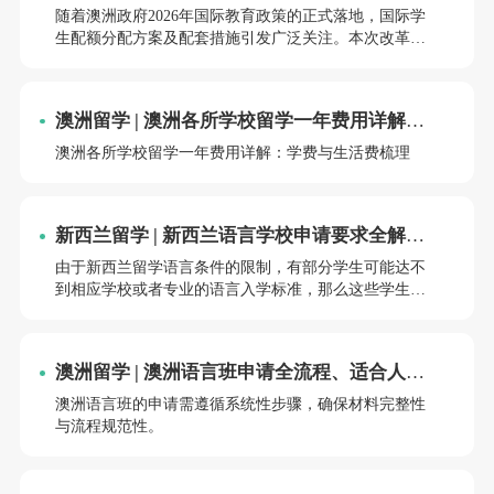
亮点？
演变等维度展开深度解析，揭示这一变革背后的教育逻
随着澳洲政府2026年国际教育政策的正式落地，国际学
辑与未来趋势。
生配额分配方案及配套措施引发广泛关注。本次改革
以“质量优先、区域均衡、移民友好”为核心导向，既回
应了行业对扩容的期待，又强化了教育生态的可持续发
展。以下从配额分布、政策亮点、申请策略及潜在挑战
澳洲留学 | 澳洲各所学校留学一年费用详解：
四方面展开深度解析，助力申请者把握机遇。
学费与生活费梳理
澳洲各所学校留学一年费用详解：学费与生活费梳理
新西兰留学 | 新西兰语言学校申请要求全解
析：从基础门槛到材料准备
由于新西兰留学语言条件的限制，有部分学生可能达不
到相应学校或者专业的语言入学标准，那么这些学生不
妨考虑申请新西兰的语言课程留学。在完成语言学习，
并且达到相应的能力水平之后，更容易申请学位专业。
澳洲留学 | 澳洲语言班申请全流程、适合人群
及费用解析
澳洲语言班的申请需遵循系统性步骤，确保材料完整性
与流程规范性。