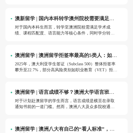
致行程受阻或经济损失。本文结合真实案例与官方政
策，梳理出从签证管理到行李打包的20个易踩坑点，助
你规避风险，顺利开启留学之旅。
澳新留学 | 国内本科转学澳州院校需要满足哪
些条件，可转多少学分？
对于国内本科生而言，转学至澳洲院校需满足学术成
绩、课程匹配度、语言能力等核心条件，同时学分转换
需结合专业方向、学时对应度及院校政策综合评估。本
文将从申请条件、学分转换规则、材料准备及避坑指南
四个维度展开分析，助力学生精准规划转学路径。
澳洲留学 | 澳洲留学拒签率最高的5类人：如何
避免成为“炮灰”？
2025年，澳大利亚学生签证（Subclass 500）整体拒签率
攀升至22.7%，部分高风险类别如职业教育（VET）拒签
率突破40%，高等教育（本科/硕士）拒签率达19.5%。在
这场“签证博弈”中，特定群体因材料缺陷、背景风险或
策略失误，成为移民局重点审查对象。本文结合最新数
澳洲留学 | 语言成绩不够？澳洲大学语言班全
据与真实案例，揭示五大高危人群的拒签逻辑，并提供
解析！
针对性解决方案。
对于计划赴澳留学的学生而言，语言成绩是横亘在录取
通知书前的一道门槛。然而，澳洲八大及众多院校通过
语言班（English Language Intensive Courses for Overseas
Students, ELICOS）为国际学生提供了灵活的过渡方案。
本文将从语言班的核心价值、院校政策差异、申请策略
澳洲留学 | 澳洲八大有自己的“看人标准”，你
及费用规划四个维度，结合2025年最新政策与真实案