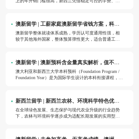
上的年开销门槛很高，新西兰凭借稳定可控的学费、宽
松的生活成本与合法打工政策，成为低预算家庭优选的
英语国家留学目的地。本文结合新西兰八大、理工学院
2026最新收费标准，完整拆解20万年度预算明细，同时
澳新留学 | 工薪家庭澳新留学省钱方案，科学
分享可落地、合规不踩坑的全套省钱方案，帮助普通家
降低就读成本
庭精准规划留学开支。
澳新留学整体就读体系成熟，学历认可度通用性强，相
较于其他海外国家，整体预算弹性更大，适合普通工薪
家庭规划。多数家庭对澳新留学存在成本认知偏差，认
为海外就读必然产生高额开支，实则通过择校选址、政
策利用、生活规划、资金管控等精细化方式，能够有效
澳新留学 | 澳新预科含金量真实解析，值不值
压缩整体支出，减轻家庭经济压力。本文结合2026年最
得读？
新费用标准与留学政策，梳理可落地的省钱方案，帮助
澳大利亚和新西兰大学本科预科（Foundation Program /
学生在保障就读体验的前提下，合理控制全程就读成
Foundation Year）是为国际学生设计的本科衔接课程，主
本。
要面向高二结业、高三毕业但未达本科直录要求的学
生。
新西兰留学 | 新西兰农林、环境科学特色优势
专业详解
在全球绿色发展、生态保护与现代农业升级的行业趋势
下，农林与环境科学逐步成为适配长期发展的实用型专
业类目。新西兰依托得天独厚的自然生态条件与成熟的
绿色产业体系，农林、环境类学科形成了区别于其他国
家的教学特色与资源优势。