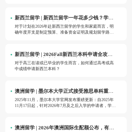
发布重磅申请新政，进一步优化本科入学通道。
新西兰留学 | 新西兰留学一年花多少钱？学费
+住宿+生活和杂费详细账单（2026版）
对于计划在2026年赴新西兰留学的学生和家庭而言，明
确年度开支是制定预算、准备资金证明及规划留学路径
的关键一步。
新西兰留学 | 2026Fall新西兰本科申请全攻
略：高考/高中成绩要求+语言标准
对于高三在读或已毕业的学生而言，如何通过高考或高
中成绩申请新西兰本科？
澳洲留学 | 墨尔本大学正式接受雅思单科重考
政策解读：留学路径的灵活化革新
2025年11月，墨尔本大学官网发布重磅更新：自2025年
11月17日起，针对2026年7月及之后入学的申请者，学校
正式认可雅思单科重考成绩。这一政策调整标志着澳大
利亚八大名校全部完成对雅思单科重考机制的接纳，为
全球留学生提供了更灵活的语言成绩达标路径。本文将
澳洲留学 | 2026年澳洲国际生配额公布，有何
从政策框架、实施细则、国际学生影响、区域教育生态