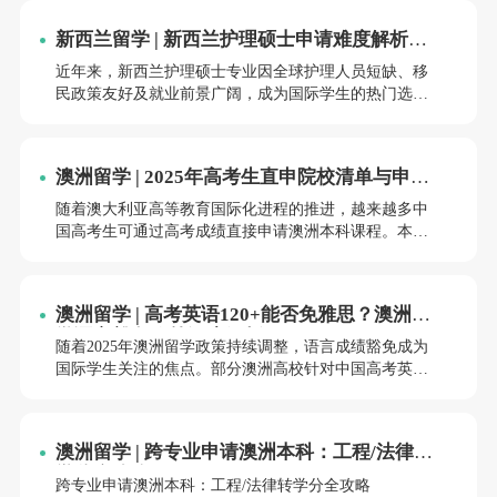
经济能力，且资金来源需合法合规。本文将从政策框
新西兰留学 | 新西兰护理硕士申请难度解析：
架、金额计算、材料准备及风险规避四个维度展开分
竞争加剧但机会仍存
析。
近年来，新西兰护理硕士专业因全球护理人员短缺、移
民政策友好及就业前景广阔，成为国际学生的热门选
择。然而，随着申请人数激增，部分院校的录取门槛显
著提高，申请难度呈现“择优录取”的分化趋势。本文将
从录取要求、竞争态势、院校差异及应对策略四方面，
澳洲留学 | 2025年高考生直申院校清单与申请
解析新西兰护理硕士的真实申请难度。
流程解析
随着澳大利亚高等教育国际化进程的推进，越来越多中
国高考生可通过高考成绩直接申请澳洲本科课程。本文
结合2025年政策更新与院校信息，系统梳理接受高考成
绩的澳洲院校名单、申请要求及操作流程，为考生提供
实用指南。
澳洲留学 | 高考英语120+能否免雅思？澳洲大
学语言豁免政策深度解析
随着2025年澳洲留学政策持续调整，语言成绩豁免成为
国际学生关注的焦点。部分澳洲高校针对中国高考英语
成绩推出豁免政策，为英语基础扎实的学生开辟了绿色
通道。本文结合最新政策与案例，解析高考英语120+能
否免雅思，并梳理澳洲八大及其他高校的语言豁免条
澳洲留学 | 跨专业申请澳洲本科：工程/法律转
件。
学分全攻略
跨专业申请澳洲本科：工程/法律转学分全攻略