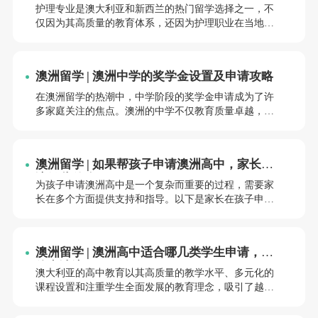
指南！
附有简要介绍和推荐院校。
护理专业是澳大利亚和新西兰的热门留学选择之一，不
仅因为其高质量的教育体系，还因为护理职业在当地的
高需求和高薪资待遇。如果你计划在澳新攻读护理本
科，以下院校和申请建议将为你提供全面的参考。
澳洲留学 | 澳洲中学的奖学金设置及申请攻略
在澳洲留学的热潮中，中学阶段的奖学金申请成为了许
多家庭关注的焦点。澳洲的中学不仅教育质量卓越，而
且为国际学生提供了多样化的奖学金项目。这些奖学金
旨在表彰优秀学生、支持有特殊才能的学生，并鼓励他
们继续在学术、艺术、体育等领域追求卓越。以下将详
澳洲留学 | 如果帮孩子申请澳洲高中，家长应
细介绍澳洲中学的奖学金设置及申请攻略，希望能为有
该做些什么？
意申请的学生和家长提供有价值的参考。
为孩子申请澳洲高中是一个复杂而重要的过程，需要家
长在多个方面提供支持和指导。以下是家长在孩子申请
澳洲高中过程中可以采取的具体步骤和注意事项。
澳洲留学 | 澳洲高中适合哪几类学生申请，具
体申请流程
澳大利亚的高中教育以其高质量的教学水平、多元化的
课程设置和注重学生全面发展的教育理念，吸引了越来
越多的国际学生。以下是几类适合申请澳洲高中的学
生。