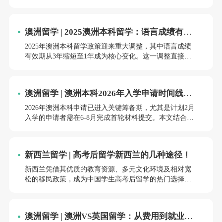
澳洲留学 | 2025澳洲本科留学：语言成绩有效
期缩短至1年，如何应对？
2025年澳洲本科留学政策迎来重大调整，其中语言成绩
有效期从3年缩短至1年成为核心变化。这一调整直接影
响签证申请、语言考试规划及院校录取策略，需申请者
从时间管理、考试策略及材料准备三方面系统应对。
澳洲留学 | 澳洲本科2026年入学申请时间线全
攻略：从选校到签证的行动指南
2026年澳洲本科申请已进入关键筹备期，尤其是计划2月
入学的申请者需在6-8月完成首轮材料提交。本文结合最
新政策与院校动态，为申请者梳理从选校到签证的全流
程时间线及核心策略。
新西兰留学 | 高考后留学新西兰的几种途径！
新西兰凭借其优质的教育资源、多元文化环境及相对宽
松的移民政策，成为中国学生高考后留学的热门选择。
根据更新政策及院校要求，高考后留学新西兰主要有以
下四种途径，每种路径在学术要求、语言门槛及时间成
本上存在显著差异。
澳洲留学 | 澳洲VS英国留学：从费用到就业的