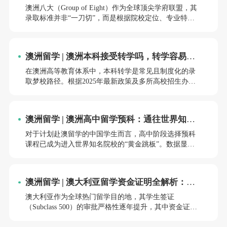
更适合哪一所？
例，为申请者提供系统性指南。
澳洲八大（Group of Eight）作为全球顶尖学府联盟，其
录取标准并非“一刀切”，而是根据院校定位、专业特色
及国际学生构成形成差异化筛选机制。本文结合2025年
最新录取数据与真实案例，从学术成绩、语言能力、软
实力背景三个维度，深度解析八大名校的录取偏好，助
澳洲留学 | 澳洲本科接受转学吗，转学容易
你精准匹配目标院校。
吗？
在澳洲高等教育体系中，本科转学是常见且制度化的录
取梦校路径。根据2025年最新政策及多所高校招生办公
室的公开信息，澳洲本科转学不仅被广泛接受，且流程
透明、支持体系完善。本文将从政策框架、操作流程、
核心挑战及应对策略四个维度展开分析，为意向转学者
澳洲留学 | 澳洲高中留学预科：通往世界知名
提供系统性指南。
院校的宝贵密钥
对于计划赴澳留学的中国学生而言，高中阶段选择预科
课程已成为进入世界知名院校的“黄金跳板”。数据显
示，2024年澳洲八大名校中，超过60%的国际学生通过
预科课程升入本科，其录取梦校率普遍高于直接申请本
科的学生。本文将从课程架构、录取梦校优势、费用规
澳洲留学 | 澳大利亚留学资金证明全解析：从
划及真实案例等维度，深度解析澳洲高中留学预科的独
政策要求到实操指南
特价值。
澳大利亚作为全球热门留学目的地，其学生签证
（Subclass 500）的审批严格性逐年提升，其中资金证明
是核心审核环节。根据2025年7月最新政策，移民局要求
申请人需证明具备覆盖学费、生活费及旅行开支的持续