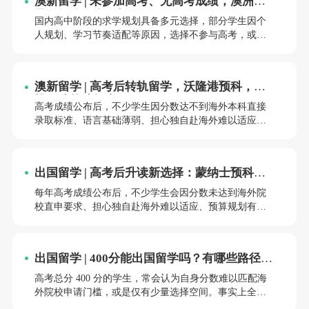
澳新留学 | 未参加高考、无高考成绩，澳洲留
学可行路径全解析
国内高中阶段的求学规划具备多元选择，部分学生因个
人规划、学习节奏适配等原因，选择不参与高考，或是
无法提供高考成绩。
澳新留学 | 高考后转轨留学，沃隆港预科，门
槛低院校选择广！
高考成绩公布后，不少学生因分数达不到海外本科直接
录取标准、语言基础薄弱、担心独自赴海外难以适应，
暂缓澳洲留学计划。新东方前途出国联合伍伦贡大学学
院推出国内官方预科项目，不用远赴澳洲即可完成过渡
课程，适配各类分数段高三毕业生。
出国留学 | 高考后升读新选择：蒙纳士预科项
目
每年高考成绩公布后，不少学生会因分数未达到海外院
校直申要求、担心独自赴海外难以适应、预算规划有限
等问题，暂时搁置赴澳就读的计划。
出国留学 | 400分能出国留学吗？有哪些路径？
新东方留学服务！
高考总分 400 分的学生，常会认为自身分数难以匹配海
外院校申请门槛，或是仅有少量选择空间。事实上全球
多数国家与地区院校设置分层衔接课程，高考分数仅作