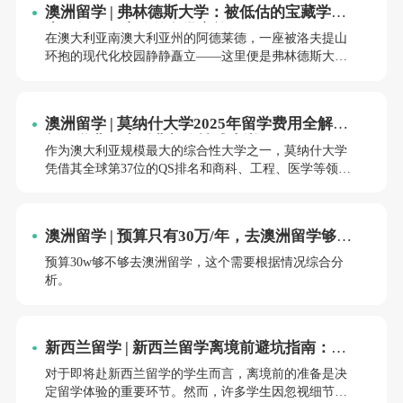
澳洲留学 | 弗林德斯大学：被低估的宝藏学
府，如何开启你的留学之旅？
在澳大利亚南澳大利亚州的阿德莱德，一座被洛夫提山
环抱的现代化校园静静矗立——这里便是弗林德斯大学
（Flinders University）。作为澳大利亚创新研究大学联盟
成员，这所创立于1966年的公立学府虽以“四星级大
学”标签常被低估，却凭借世界排名前2%的学术实力、南
澳洲留学 | 莫纳什大学2025年留学费用全解
澳州第一的学生支持满意度和毕业生就业率，成为越来
析：学费、生活费与隐性成本详解
越多国际学生的“宝藏选择”。本文将结合2025年最新申
作为澳大利亚规模最大的综合性大学之一，莫纳什大学
请政策，从申请条件、课程亮点、奖学金规划到校园生
凭借其全球第37位的QS排名和商科、工程、医学等领域
活，为申请者提供一份“保姆级”指南。
的卓越声誉，吸引了全球学子。然而，留学费用始终是
家庭决策的核心考量。本文基于2025年最新数据，从学
费、生活费、隐性成本及省钱策略四个维度，全面解析
澳洲留学 | 预算只有30万/年，去澳洲留学够用
莫纳什大学一年留学费用。
吗？
预算30w够不够去澳洲留学，这个需要根据情况综合分
析。
新西兰留学 | 新西兰留学离境前避坑指南：从
签证到行李的20个关键细节
对于即将赴新西兰留学的学生而言，离境前的准备是决
定留学体验的重要环节。然而，许多学生因忽视细节导