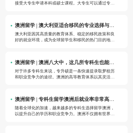
接受大专生申请本科或硕士课程。大专生可以通过专升
本、专升硕、预科等多种方式进入澳洲高校学习。本文
将详细介绍大专生留学澳洲的主要途径，并分析各院校
的申请标准，帮助申请者制定合理的留学规划。
澳洲留学 | 澳大利亚适合移民的专业选择与职
业发展分析
澳大利亚因其高质量的教育体系、稳定的移民政策和良
好的就业环境，成为全球留学生和移民的热门目的地。
选择适合移民的专业不仅有助于顺利获得学生签证，还
能为后续申请永久居留（PR）奠定基础。本文将详细分
析澳大利亚当前移民政策下颇具潜力的专业领域，包括
澳洲留学 | 澳洲八大中，这几所专科生也能申
技术移民职业清单（MLTSSL、STSOL和ROL）、各州
请！
担保政策以及就业市场需求，帮助申请者做出明智选
对于许多专科生来说，专升硕是一条快速提录取梦校历
择。
和职业竞争力的途径。澳洲的高等教育体系以其灵活性
和高质量而闻名，许多优质大学都接受专升硕申请。本
文将详细介绍澳洲八大名校中哪些学校接受专升硕申
请，以及申请的具体要求和流程，帮助专科生顺利实现
澳洲留学 | 专科生留学澳洲后就业率非常高的
留学澳洲的梦想。
10大专业（附薪资数据）
随着全球化的加速，越来越多的专科生选择留学澳洲，
以提升自己的学历和职业竞争力。澳洲不仅拥有世界优
秀的教育资源，其就业市场也为国际学生提供了广阔的
机会。本文将介绍专科生留学澳洲后就业率非常高的10
大专业，并附上相关薪资数据，帮助有意向的学生做出