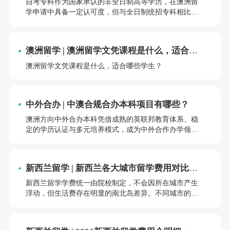
自考专科作为国家承认的非全日制高等学历，在澳洲留
学申请中具备一定认可度，但与全日制统招专科相比，
院校选择与申请要求存在差异。
澳洲留学 | 澳洲留学文凭课程是什么，适合哪
些学生？
澳洲留学文凭课程是什么，适合哪些学生？
中外合办 | 中澳合规合办本科项目有哪些？
澳洲方向中外合办本科凭借成熟的英联邦教育体系、稳
定的学历认证与多元培养模式，成为中外合作办学领域
的重要分支。所有正规项目均需通过教育部审批备案，
纳入国家统招计划，毕业可获中外双学位或外方学位，
学历受国内与国际认可。
新西兰留学 | 新西兰各大城市留学费用对比：
南北岛开销差异一目了然
新西兰留学学费统一由院校制定，不会因所在城市产生
浮动，但生活费存在明显的南北岛差异。不同城市的房
租、物价、交通成本差距，会直接影响全年总预算。