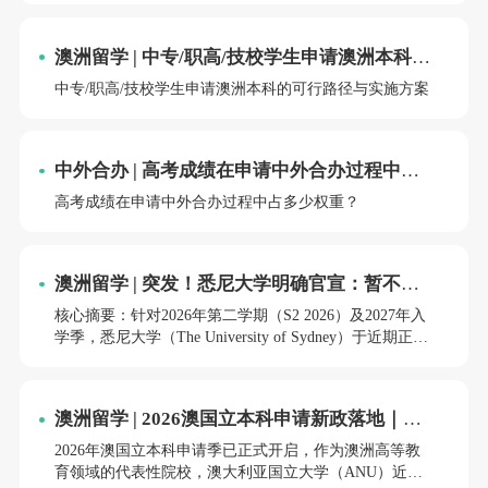
规划，可选择高考直申、预科衔接、国际大一或国内大
学转学等不同路径。
澳洲留学 | 中专/职高/技校学生申请澳洲本科的
可行路径与实施方案
中专/职高/技校学生申请澳洲本科的可行路径与实施方案
中外合办 | 高考成绩在申请中外合办过程中占
多少权重？
高考成绩在申请中外合办过程中占多少权重？
澳洲留学 | 突发！悉尼大学明确官宣：暂不接
受新托福iBT考试成绩
核心摘要：针对2026年第二学期（S2 2026）及2027年入
学季，悉尼大学（The University of Sydney）于近期正式
更新其英语语言政策，明确表态暂不接受新版（6分制）
托福iBT考试成绩。学校目前仅认可传统的120分制托福
iBT（Australian Version）。此举旨在等待澳大利亚内政
澳洲留学 | 2026澳国立本科申请新政落地｜正
部（Department of Home Affairs）对新版考试的最终评估
式接收AP及SAT成绩，申请路径再扩容
结果，以确保其符合澳洲学生签证（Subclass 500）的语
2026年澳国立本科申请季已正式开启，作为澳洲高等教
言要求标准。
育领域的代表性院校，澳大利亚国立大学（ANU）近期