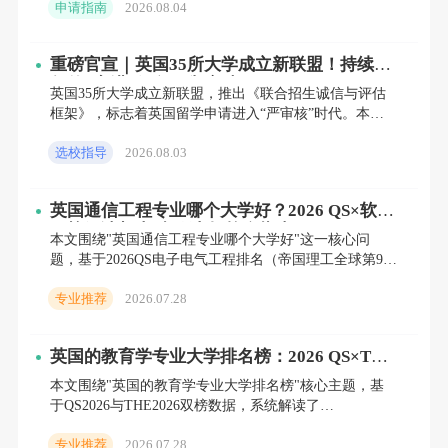
申请指南
2026.08.04
教学支持。立即咨
等，能够更好地结合国内的市场需求。综合考
重磅官宣｜英国35所大学成立新联盟！持续多
虑专业的发展趋势和就业前景，有助于做出更
年的“宽进”假象，彻底破灭
英国35所大学成立新联盟，推出《联合招生诚信与评估
具前瞻性的专业选择，为未来的职业发展奠定
框架》，标志着英国留学申请进入“严审核”时代。本文
良好基础。
深度解析新政执行时间表，揭露院校打击“背景造
选校指导
2026.08.03
假”与“分数通胀
研究院校特色与课程设置
英国通信工程专业哪个大学好？2026 QS×软科
在专业选择确定后，接下来就是院校适配的环
双榜解读与本科/硕士择校全指南
本文围绕"英国通信工程专业哪个大学好"这一核心问
节。英国的高校各有特色，每所学校都有其擅
题，基于2026QS电子电气工程排名（帝国理工全球第9、
南安普顿第18、曼大第27）与软科通信工程排名（南安
长的专业领域和独特的教学风格。学生可以通
专业推荐
2026.07.28
普敦
过学校官网、招生简章等渠道，详细了解院校
英国的教育学专业大学排名榜：2026 QS×THE
的专业排名、师资力量、科研成果等信息。比
双榜解读与择校全指南
本文围绕"英国的教育学专业大学排名榜"核心主题，基
如，在建筑学专业领域，谢菲尔德大学以其独
于QS2026与THE2026双榜数据，系统解读了
特的教学理念和优秀的师资团队而闻名；在艺
UCLIOE（QS全球第1）、牛津、剑桥、爱丁堡组成的英
专业推荐
2026.07.28
国教