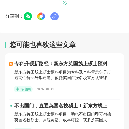
了解专业发展趋势与就业前景
在确定自身兴趣和优势后，还需要深入了解各
分享到：
个专业的发展趋势和就业前景。通过查阅行业
报告、关注新闻资讯、与从事相关行业的人士
您可能也喜欢这些文章
交流等方式，获取专业领域的最新动态。以计
算机科学专业为例，随着人工智能、大数据等
专科升硕新路径：新东方英国线上硕士预科，
技术的快速发展，该专业的就业市场需求持续
低成本撬动世界百强名校
新东方英国线上硕士预科项目为专科及本科背景学子打
增长，相关岗位薪资待遇也较为可观。
造高性价比升学通道。依托英国百强名校官方认证课
程，支持国内线上修读，省时省钱。涵盖商科、工科等
此外，还可以了解不同专业在英国当地以及国
申请指南
2026.08.04
多领域，无缝衔接伯
内的就业情况。一些专业在英国本地有较多的
不出国门，直通英国名校硕士！新东方线上预
实习和就业机会，如金融、会计等，许多国际
科项目全解析
新东方英国线上硕士预科项目，助您不出国门即可衔接
知名企业在英国设有分支机构；而另一些专
英国名校硕士。课程灵活、成本可控，获多所英国大学
官方认可。新东方前途出国全程护航，提供专业规划与
业，回国发展可能更具优势，如教育、传媒