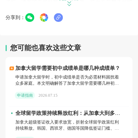
课程，激发学生对科技领域的兴趣，提升其在数字化时
代的竞争力。对于有更高学术追求的学生，学校还提供
分享到：
了高级课程（AP），让学生在高中阶段就能挑战大学
水平的课程，为进入世界知名大学做好充分准备。
您可能也喜欢这些文章
（二）卓越的教学质量
学校拥有一支高素质、经验丰富的教师团队，他们不仅
加拿大留学需要初中成绩单是哪几种成绩单？
具备深厚的学科知识，更擅长运用创新的教学方法激发
申请加拿大留学时，初中成绩单是否为必需材料困扰着
学生的学习兴趣和潜能。教师们注重因材施教，关注每
众多家庭。本文明确解答了加拿大留学需要哪几种初中
成绩单，分别是初中三年完整成绩单、初中毕业证及初
一位学生的学习进度和个体差异，通过个性化的指导和
申请指南
2026.07.15
三成绩单独证明。
反馈，帮助学生克服学习困难，实现学业目标。在课堂
教学中，强调互动与探究式学习，鼓励学生积极提问、
全球留学政策持续释放红利：从加拿大到多
国，把握机遇正当时
加拿大超级签证收入要求放宽，折射全球留学政策红利
大胆表达自己的观点，培养学生的批判性思维和解决问
持续释放。韩国、西班牙、德国等国降低签证门槛、完
题的能力。学校还定期组织教师参加专业培训和学术研
善就业衔接；美、澳等传统留学大国精准引才；中国新