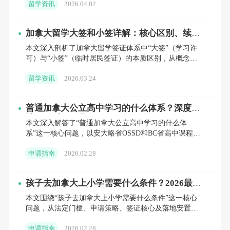
留学资讯
2026.04.02
增K字签证吸引S
讨活动，确保教师始终掌握最新的教育理念和教学技
术，为学生提供最前沿、最优质的教学服务。
加拿大留学大签和小签详解：核心区别、续签
避坑与拒签红线（2026版）
本文深入剖析了加拿大留学签证体系中“大签”（学习许
（三）优异的学术成绩
可）与“小签”（临时居民签证）的本质区别，从概念辨
析、核心作用、实操流程到风险预警进行了全方位解
雷克湖学校的学术成绩在加拿大乃至全球都备受瞩目。
留学资讯
2026.03.24
读。
学校的毕业生在各类标准化考试中表现出色，每年都有
普通加拿大公立高中学习的什么体系？深度解
大量学生获得高分。在大学录取方面，学校保持着令人
读OSSD与BC课程
本文深入解答了“普通加拿大公立高中学习的什么体
骄傲的高
录取梦校率，过去 5 年的毕业生去向广泛，不
系”这一核心问题，以安大略省OSSD和BC省高中课程为
仅被加拿大国内的知名大学如多伦多大学、女皇大学、
例，系统介绍了加拿大公立高中的省级课程大纲、学分
申请指南
2026.02.28
制运作机制、
西安大略大学、渥太华大学、
麦吉尔大学
等录取，还成
功进入美国的
哈佛大学
、斯坦福大学、乔治城大学、东
孩子去加拿大上小学需要什么条件？2026最新
政策与全流程解析
北大学，以及其他国家的牛津大学、圣安德鲁斯大学、
本文围绕“孩子去加拿大上小学需要什么条件”这一核心
问题，从法定门槛、申请策略、签证核心及落地安置四
伦敦大学学院、阿姆斯特丹大学、伦敦政治经济学院、
个维度进行了全面深入的解析。文章指出，加拿大低龄
申请指南
2026.02.28
留学涉及严格的