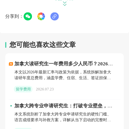
需800至1200加元。因此，一年的生活费大致
在6万至13万人民币之间波动。
分享到：
食宿费篇：校内校外，费用差异显著
食宿费用，同样是留学费用中不可忽视的一部
您可能也喜欢这些文章
分。校内宿舍，费用相对稳定，每年大约在
8000至10000加元（折合人民币约4万至5
加拿大读研究生一年费用多少人民币？2026年
最新账单拆给你看
本文以2026年最新汇率与政策为依据，系统拆解加拿大
万）之间。而校外租房，则因地区和房屋类型
读研年度总费用，涵盖学费、住宿、生活、签证担保金
而异，每月租金可能在600至1500加元不等，
四大模块，给出28万–48万人民币的总预算区间，并结合
留学费用
2026.07.23
学费减
一年下来约为3万至9万人民币。餐饮方面，自
己动手丰衣足食，每月约需750至1100加元
加拿大跨专业申请研究生：打破专业壁垒，实
现学术路径重塑
（折合人民币约3750至5500元），而外卖或
本文系统剖析了加拿大跨专业申请研究生的硬性门槛、
语言成绩要求与补救方案，详解从当下启动的完整时间
外出就餐，则费用倍增。
规划，并提供GPA不足或背景缺失的替代路径。同时，