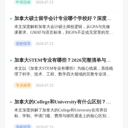
申请指南
2026.07.23
从签证、打工政
其他费用篇：医疗与杂费，亦需纳入考量
加拿大硕士留学会计专业哪个学校好？深度拆
在加拿大，国际学生必须购买医疗保险以应对
解申请门槛、费用与职业移民红利
本文深度解析加拿大会计硕士择校逻辑，从GPA与先修
不时之需，每年的医疗保险费用大约在800加
课要求、GMAT与语言标准，到GPA不足或无背景的兜底
路径，层层拆解。结合多伦多大学、约克大学、布鲁克
元（折合人民币约4500元）左右。此外，还有
选校指导
2026.07.23
大学等真
一些其他费用需要考虑，如交通费、通讯费、
书本费及学习用品等。这些费用虽然不是主要
加拿大STEM专业有哪些？2026完整清单与三
年工签申请攻略
本文以《加拿大STEM专业有哪些》为核心线索，系统梳
开销，但也需要纳入预算范围，每年大约需要
理了科学、技术、工程、数学四大领域的完整专业清
额外准备800加元（折合人民币约4000元）左
单，并分层拆解了本科与硕士的申请门槛、语言补救方
专业推荐
2026.07.23
案、低分兜底路
右用于这些杂费。
加拿大的College和University有什么区别？打
节省费用篇：策略在手，轻松应对
破“大专误解”，重新看清求学与移民的底层逻
本文深度拆解了加拿大的College和University在培养目
辑
标、学制、申请门槛、费用与移民通道上的核心区别。
为了减轻经济负担，留学生可以采取以下策略
针对高中应届生、本科毕业生及职场转型者三类人群
选校指导
2026.07.23