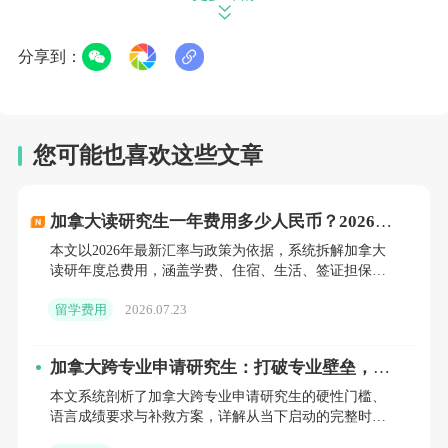
二、加拿大硕士留学费用详解
分享到：
在准备留学的过程中，费用无疑是一个重要的
考量因素。那么，加拿大硕士留学到底要花多
少钱呢？
您可能也喜欢这些文章
首先，我们来看看前期费用。语言考试费用是
加拿大读研究生一年费用多少人民币？2026年
必不可少的一项，比如托福或雅思的考试费。
最新账单拆给你看
本文以2026年最新汇率与政策为依据，系统拆解加拿大
如果你需要参加语言考试培训，费用大约在
读研年度总费用，涵盖学费、住宿、生活、签证担保金
四大模块，给出28万–48万人民币的总预算区间，并结合
1000至5000元人民币之间。此外，学校申请
留学费用
2026.07.23
学费减
费也是一笔不小的开支，费用在几十至二百加
币不等。签证申请及体检费用也是必不可少
加拿大跨专业申请研究生：打破专业壁垒，实
现学术路径重塑
本文系统剖析了加拿大跨专业申请研究生的硬性门槛、
的，签证申请费用大约1010元人民币，体检费
语言成绩要求与补救方案，详解从当下启动的完整时间
用约1000多元人民币。最后，别忘了准备单程
规划，并提供GPA不足或背景缺失的替代路径。同时，