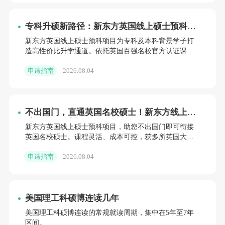
专科升硕新路径：新东方英国线上硕士预科，
低成本撬动世界百强名校
新东方英国线上硕士预科项目为专科及本科背景学子打
造高性价比升学通道。依托英国百强名校官方认证课
程，支持国内线上修读，省时省钱。涵盖商科、工科等
申请指南
2026.08.04
多领域，无缝衔接伯
不出国门，直通英国名校硕士！新东方线上预
科项目全解析
新东方英国线上硕士预科项目，助您不出国门即可衔接
英国名校硕士。课程灵活、成本可控，获多所英国大学
官方认可。新东方前途出国全程护航，提供专业规划与
申请指南
2026.08.04
教学支持。立即咨
美国理工科硕博连读几年
美国理工科硕博连读的常规就读周期，集中在5年至7年
区间。