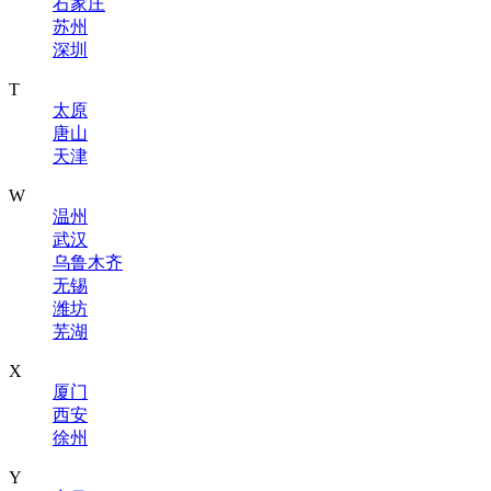
石家庄
苏州
深圳
T
太原
唐山
天津
W
温州
武汉
乌鲁木齐
无锡
潍坊
芜湖
X
厦门
西安
徐州
Y