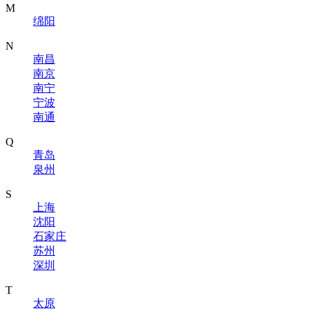
M
绵阳
N
南昌
南京
南宁
宁波
南通
Q
青岛
泉州
S
上海
沈阳
石家庄
苏州
深圳
T
太原