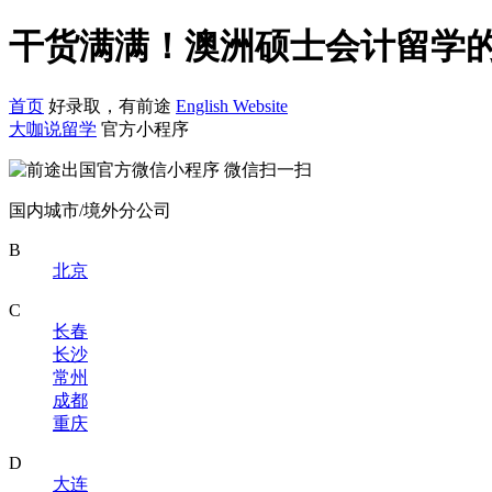
干货满满！澳洲硕士会计留学的
首页
好录取，有前途
English Website
大咖说留学
官方小程序
微信扫一扫
国内城市/境外分公司
B
北京
C
长春
长沙
常州
成都
重庆
D
大连