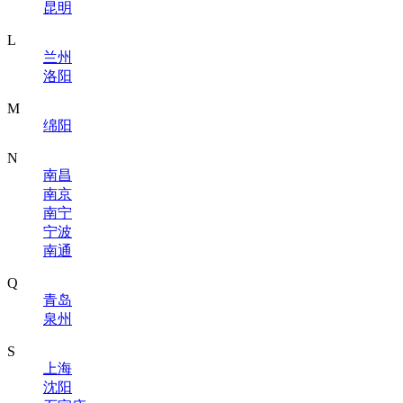
昆明
L
兰州
洛阳
M
绵阳
N
南昌
南京
南宁
宁波
南通
Q
青岛
泉州
S
上海
沈阳