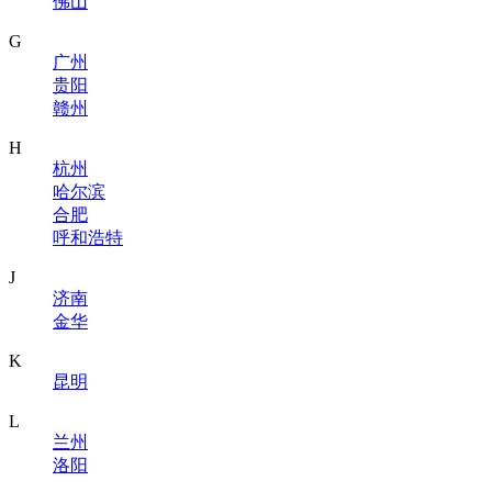
佛山
G
广州
贵阳
赣州
H
杭州
哈尔滨
合肥
呼和浩特
J
济南
金华
K
昆明
L
兰州
洛阳