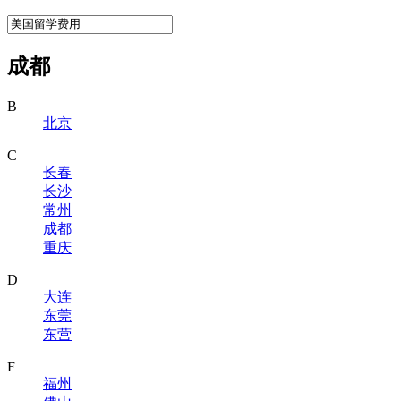
成都
B
北京
C
长春
长沙
常州
成都
重庆
D
大连
东莞
东营
F
福州