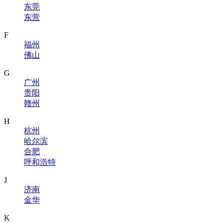
东莞
东营
F
福州
佛山
G
广州
贵阳
赣州
H
杭州
哈尔滨
合肥
呼和浩特
J
济南
金华
K