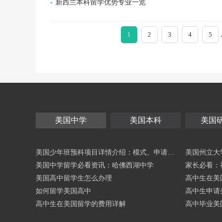
新西兰本科留学优势专业一览
1
2
3
4
5
美国中学
美国本科
美国
美国少年班预科项目详情介绍：模式、申请与
美国州立大
适配指南
美国中学留学必看资讯：哈佛西湖中学
心指南
家长必看：
美国高中留学生怎么办理
高中生在美
如何留学美国高中
高中生申请
高中生在美国留学的费用详解
高中毕业美
么？