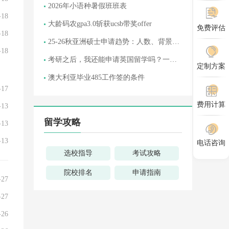
2026年小语种暑假班班表
-18
大龄码农gpa3.0斩获ucsb带奖offer
免费评估
-18
25-26秋亚洲硕士申请趋势：人数、背景、
-18
材料三大变化
考研之后，我还能申请英国留学吗？一条
定制方案
被忽略的“二次机会”路径
澳大利亚毕业485工作签的条件
-17
费用计算
-13
留学攻略
-13
-13
电话咨询
选校指导
考试攻略
院校排名
申请指南
-27
-27
-26