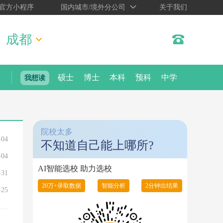
官方小程序
国内城市/境外分公司
关于我们
成都
硕士
博士
本科
预科
中学
我想读
院校太多
-04
不知道自己能上哪所?
-04
AI智能选校 助力选校
-31
20万+录取数据
智能分析
2分钟出结果
-25