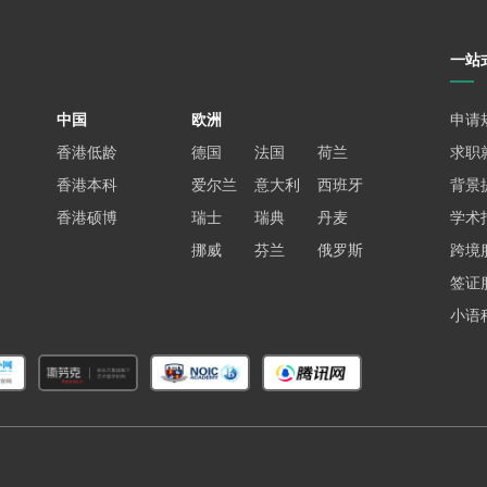
一站
中国
欧洲
申请
香港低龄
德国
法国
荷兰
求职
香港本科
爱尔兰
意大利
西班牙
背景
香港硕博
瑞士
瑞典
丹麦
学术
挪威
芬兰
俄罗斯
跨境
签证
小语