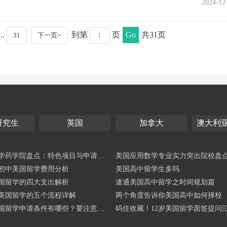
2024-12
...
到第
页
Go
共31页
31
下一页>
研究生
英国
加拿大
澳大利
学药学院盘点：特色项目与申请核
美国应用数学专业实力突出院校盘
初中美国留学费用分析
目与申请指南
美国高中留学生多吗
国留学的四大支出解析
速通美国高中留学之时间规划篇
美国留学的五个流程详解
两个角度告诉你美国高中如何择校
国留学申请条件有哪些？要注意什
码住收藏！12岁美国留学面签提问