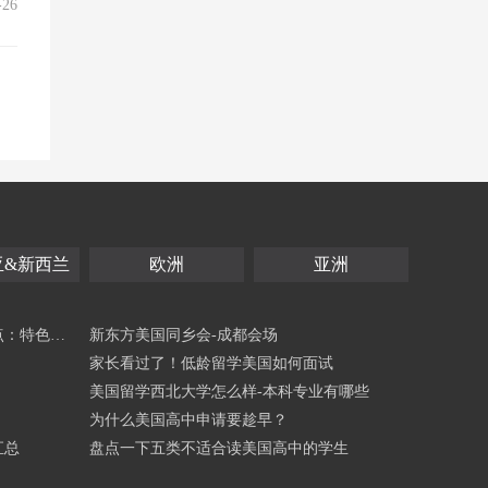
-26
亚&新西兰
欧洲
亚洲
点：特色项
新东方美国同乡会-成都会场
家长看过了！低龄留学美国如何面试
美国留学西北大学怎么样-本科专业有哪些
为什么美国高中申请要趁早？
汇总
盘点一下五类不适合读美国高中的学生