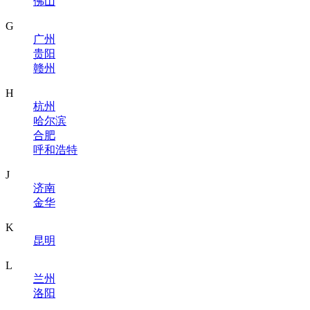
佛山
G
广州
贵阳
赣州
H
杭州
哈尔滨
合肥
呼和浩特
J
济南
金华
K
昆明
L
兰州
洛阳