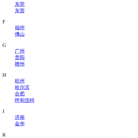
东莞
东营
F
福州
佛山
G
广州
贵阳
赣州
H
杭州
哈尔滨
合肥
呼和浩特
J
济南
金华
K