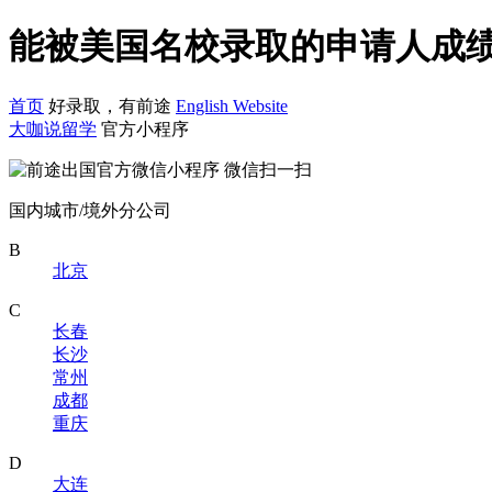
能被美国名校录取的申请人成绩
首页
好录取，有前途
English Website
大咖说留学
官方小程序
微信扫一扫
国内城市/境外分公司
B
北京
C
长春
长沙
常州
成都
重庆
D
大连