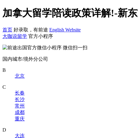
加拿大留学陪读政策详解!-新
首页
好录取，有前途
English Website
大咖说留学
官方小程序
微信扫一扫
国内城市/境外分公司
B
北京
C
长春
长沙
常州
成都
重庆
D
大连