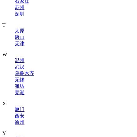
石家庄
苏州
深圳
T
太原
唐山
天津
W
温州
武汉
乌鲁木齐
无锡
潍坊
芜湖
X
厦门
西安
徐州
Y