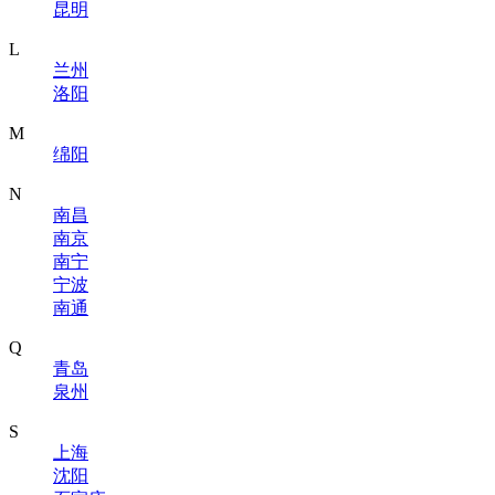
昆明
L
兰州
洛阳
M
绵阳
N
南昌
南京
南宁
宁波
南通
Q
青岛
泉州
S
上海
沈阳