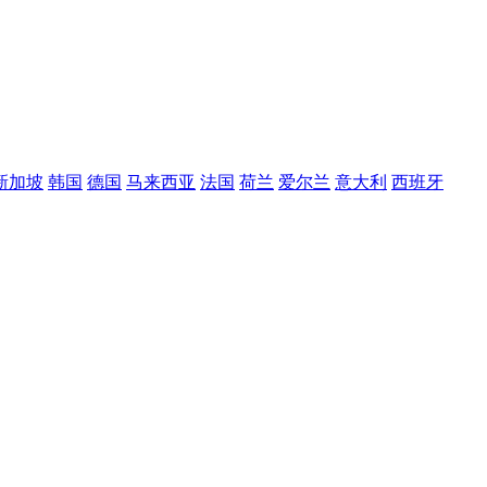
新加坡
韩国
德国
马来西亚
法国
荷兰
爱尔兰
意大利
西班牙