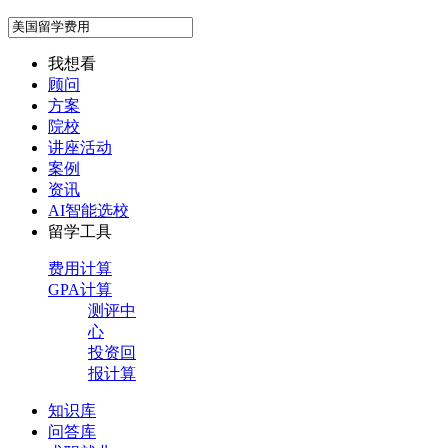
我想看
顾问
方案
院校
讲座活动
案例
资讯
AI智能选校
留学工具
费用计算
GPA计算
测评中
心
投资回
报计算
知识库
问答库