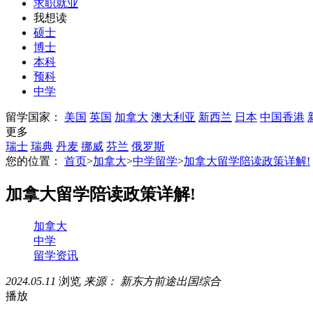
求职就业
我想读
硕士
博士
本科
预科
中学
留学国家：
美国
英国
加拿大
澳大利亚
新西兰
日本
中国香港
更多
瑞士
瑞典
丹麦
挪威
芬兰
俄罗斯
您的位置：
首页
>
加拿大
>
中学留学
>
加拿大留学陪读政策详解!
加拿大留学陪读政策详解!
加拿大
中学
留学资讯
2024.05.11
浏览
来源： 新东方前途出国综合
播放