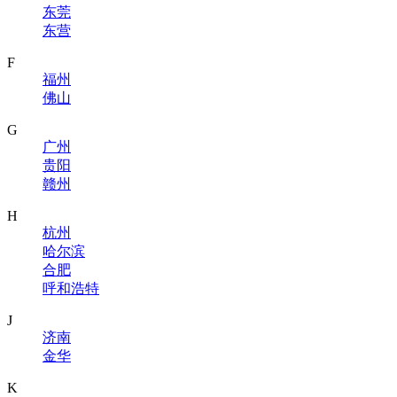
东莞
东营
F
福州
佛山
G
广州
贵阳
赣州
H
杭州
哈尔滨
合肥
呼和浩特
J
济南
金华
K