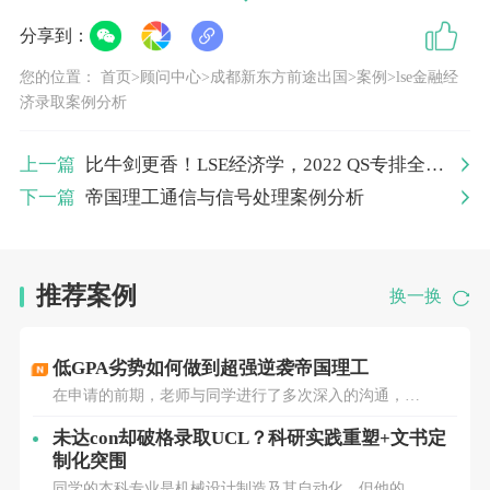
分享到：
因此，Y同学本科大学期间经过
前期顾问和规划师合
您的位置：
首页
>
顾问中心
>
成都新东方前途出国
>
案例
>
lse金融经
济录取案例分析
理建议，将均分始终维持在90以上
，并将大部分核心
课程维持在90-95，因此具有相当大的基础优势。
上一篇
比牛剑更香！LSE经济学，2022 QS专排全英
同时，Y同学本科院校背景和专业也是一大竞争力。
第一
下一篇
帝国理工通信与信号处理案例分析
根据软科中国发布的《2022中国大学专业排名》，Y
同学所在的
中国人民大学和就读的金融学专业，在中
国国内203所院校中，排名第二，仅次于北京大学。
推荐案例
换一换
合理规划+学会借力
低GPA劣势如何做到超强逆袭帝国理工
在申请的前期，老师与同学进行了多次深入的沟通，帮
助她结合自己的学术兴趣与未来职业规划明确了专业方
在过硬的标化优势基础上，及时根据申请目标调整
向。L同学对材料科学与工程领域充满热情，尤其对能源
未达con却破格录取UCL？科研实践重塑+文书定
申请策略，并持续提升软性背景。
存储和电池技术有浓厚兴趣。考虑到材料科学与工程领
制化突围
域的激
同学的本科专业是机械设计制造及其自动化，但他的兴