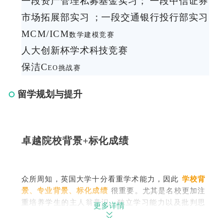
一段资产管理私募基金实习；
一段中信证券
市场拓展部实习
；一段交通银行投行部实习
MCM/ICM
数学建模竞赛
人大创新杯学术科技竞赛
保洁C
EO挑战赛
留学规划与提升
卓越院校背景+标化成绩
众所周知，英国大学十分看重学术能力，因此
学校背
景、专业背景、标化成绩
很重要。尤其是名校更加注
重培养学生的主人翁意识、独立学习能力以及批判思
更多详情
维。