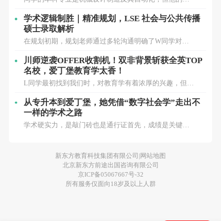
学生本人有极强的主观能动性和执行力，
在大三繁
趣和学术积累早已超越了传统的机械设计领域，扩展到
电力系统自动化、智能制造、仿真优化等方向。为了更
学术逻辑制胜｜精准规划，LSE 社会与公共传播
忙的学业和课余生活中，找到专业留学团队为其申
好地实现未来职业发展，他希望能够在机械工程与电力
硕士录取解析
请助力。
通过专业调研、了解学生学术兴趣后，将
系统交叉
在规划初期，规划老师通过多轮沟通明确了W同学对公
目标院校及专业锁定在
G5院校的金融、经济类专
关与传媒方向的长期兴趣，并据此提前搭建从人道主义
业，申请LSE。
研究过渡到公共传播的转型路径。在背景提升上，采取
川师逆袭OFFER收割机！双非背景斩获全英TOP
分阶段推进策略：1️⃣前期规划进入品牌公关实习，建立
名校，爱丁堡教育学太香！
同时，在已有两段银行投行和中信证券实习的基础
对传
L同学最初找到我们时，对教育学有着浓厚的兴趣，但对
上，还在申请季暑假决定再增加一段私募相关实
于申请的方向、背景的提升方式仍有些迷茫。他的院校
背景相对普通，且本科阶段的学术经历不算丰富，申请
从专升本到爱丁堡，她凭借“数字社会学”走出不
习，以丰富软性竞争力。
高竞争力的项目仍有一定难度。评估了L的情况后，选校
一样的学术之路
方案
学术硬实力，是敲门砖也是通行证首先，成绩是关键！
1、院校优势
+扎实的基础
：本科院校中国
根据以往经验，爱丁堡大学对社科类专业学术要求，本
科均分通常需要达到85分及以上，所以我们给F同学设定
人民大学，为985、211、双一，流国内
了一个安全线，保持85的优异成绩，其不仅体现了F同学
新东方教育科技集团有限公司|
网站地图
顶，尖学府，专业也颇具实力；本科标
北京新东方前途出国咨询有限公司
京ICP备05067667号-32
化，尤其是核心课程，90-95很高。
院校
所有服务仅面向18岁及以上人群
背景和GPA优势很大。