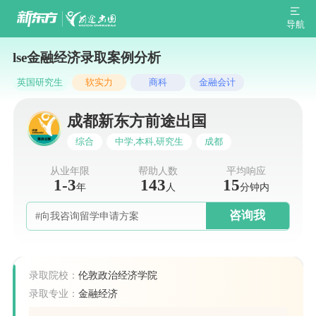
导航
lse金融经济录取案例分析
英国研究生
软实力
商科
金融会计
成都新东方前途出国
综合
中学,本科,研究生
成都
从业年限
帮助人数
平均响应
1-3
143
15
年
人
分钟内
咨询我
#向我咨询留学申请方案
录取院校：
伦敦政治经济学院
录取专业：
金融经济