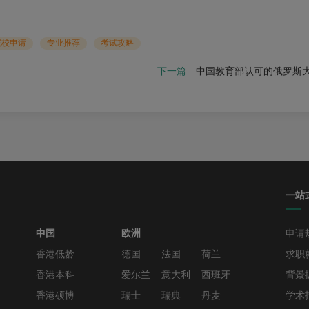
院校申请
专业推荐
考试攻略
下一篇:
中国教育部认可的俄罗斯
一站
中国
欧洲
申请
香港低龄
德国
法国
荷兰
求职
香港本科
爱尔兰
意大利
西班牙
背景
香港硕博
瑞士
瑞典
丹麦
学术