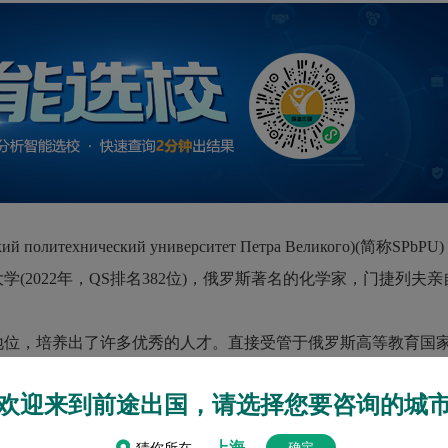
ский политехнический университет Петра Великого)(简称SPb
学(2022年，QS排名382位)，俄罗斯著名的化学家，门捷列夫
位，培养出了许多优秀的人才。直接受管于俄罗斯高等教育国
家所接受和承认，包括美国、英国等欧美国家。
立即咨询>>
欢迎来到前途出国，请选择您要咨询的城
”，是俄罗斯较好的理工科大学之一，是世界著名的大学，也
上海
确定