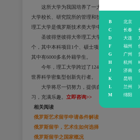
这所大学为我国培养了一大批科学和技术的专
大学校长、研究院所的管理和技术领导、大型企业
B
北京
理工大学是俄罗斯技术类大学中的顶峰级别的大
C
长春
圣彼得堡彼得大帝理工大学共开设52个本科培养方
D
大连
F
福州
个，其中本科项目1个、硕士项目21个;82名科学院
G
广州
其中有6000多名外籍学生。
H
杭州
今年，理工大学跨过了124年的里程碑，数千人团
J
济南
世界科学密集型创新先行者。
K
昆明
L
兰州
大学将尽一切努力，提供自我实现和实践的机
M
绵阳
习，充满乐趣。
立即咨询>>
相关阅读
俄罗斯艺术留学申请条件解读
俄罗斯留学
，艺术生如何选择
俄罗斯留学
之国家概况