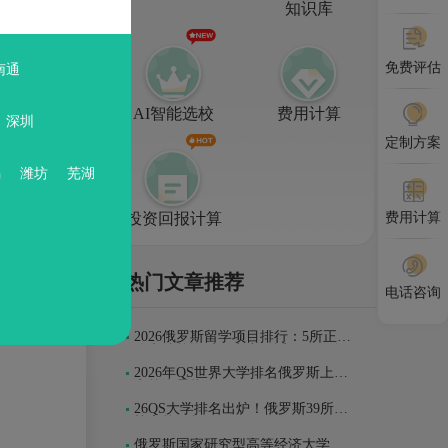
知识库
院院士、
。今天的
免费评估
南通
AI智能选校
费用计算
104
深圳
定制方案
校学生，
锡
潍坊
芜湖
业技术和
投资回报计算
费用计算
活和学
热门文章推荐
电话咨询
2026俄罗斯留学项目排行：5所正规
公办院校资质、实力、适配人群全
对比
2026年QS世界大学排名俄罗斯上榜
高校全景指南
26QS大学排名出炉！俄罗斯39所上
榜高校解析
俄罗斯国家研究型高等经济大学入