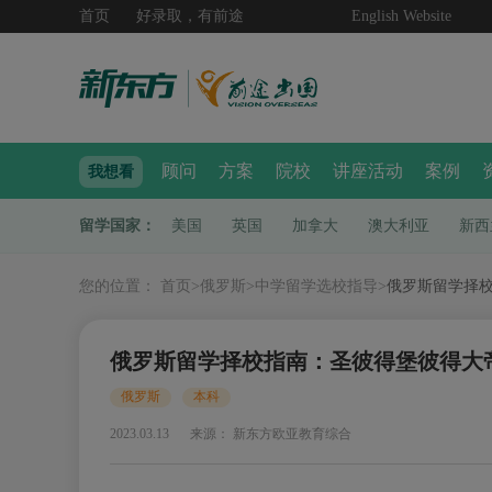
首页
好录取，有前途
English Website
顾问
方案
院校
讲座活动
案例
我想看
留学国家：
美国
英国
加拿大
澳大利亚
新西
您的位置：
首页
>
俄罗斯
>
中学留学选校指导
>
俄罗斯留学择
俄罗斯留学择校指南：圣彼得堡彼得大
俄罗斯
本科
2023.03.13
来源： 新东方欧亚教育综合