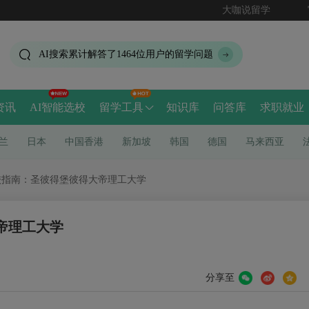
大咖说留学
AI搜索累计解答了
1464
位用户的留学问题
资讯
AI智能选校
留学工具
知识库
问答库
求职就业
兰
日本
中国香港
新加坡
韩国
德国
马来西亚
校指南：圣彼得堡彼得大帝理工大学
帝理工大学
分享至