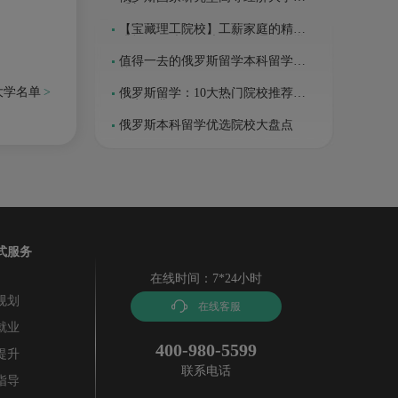
系新政发布！
【宝藏理工院校】工薪家庭的精英
跳板：圣彼得堡彼得大帝理工大学
值得一去的俄罗斯留学本科留学院
校
大学名单
俄罗斯留学：10大热门院校推荐及
超实用费用攻略
俄罗斯本科留学优选院校大盘点
式服务
在线时间：7*24小时
规划
在线客服
就业
400-980-5599
提升
联系电话
指导