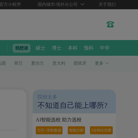
官方小程序
国内城市/境外分公司
关于我们
硕士
博士
本科
预科
中学
我想读
法国
荷兰
爱尔兰
意大利
西班牙
更多
院校太多
不知道自己能上哪所?
AI智能选校 助力选校
20万+录取数据
智能分析
2分钟出结果