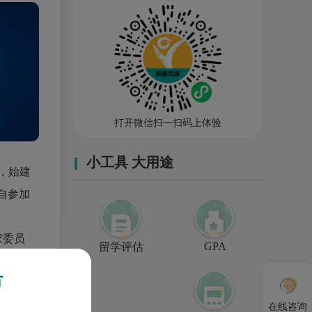
打开微信扫一扫码上体验
小工具 大用途
PU)，始建
亲自参加
家委员
GPA
留学评估
市
是我国清
在线咨询