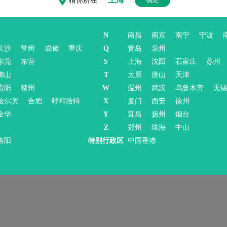
猜你所在
家和带头人，有些老一辈留学生还担任了我国的科学院和工程
的领导，如清华大学的校长等;均为我国的建设做出了巨大贡献
N
南昌
南京
南宁
宁波
学。
立即咨询>>
长沙
常州
成都
重庆
Q
青岛
泉州
向、167个硕士专业以及90个博士专业方向。国际项目总数为
东莞
东营
S
上海
沈阳
石家庄
苏州
佛山
T
太原
唐山
天津
或工程院院士，400名教授，1500名副教授，现有33000多名在
贵阳
赣州
W
温州
武汉
乌鲁木齐
无
哈尔滨
合肥
呼和浩特
X
厦门
西安
徐州
队的努力，旨在将 SPbPU 发展成为现代化新型大学、跨行
金华
Y
宜昌
扬州
烟台
Z
郑州
珠海
中山
洛阳
特别行政区
中国香港
会，让每一位同学都能够接受精英般的专业教育，在国外的生