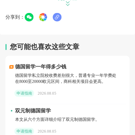
探究竟。
分享到：
QS 排名表现
在 2026 年的 QS
世界大学排名
中，俄罗斯国家研
您可能也喜欢这些文章
究型高等经济大学位列世界第 440 位，俄罗斯第 5 位。
虽然相比一些英美高校，这个名次可能不算特别突出，
德国留学一年得多少钱
但在俄罗斯高校中，HSE 仍处于较为靠前的位置。
德国留学私立院校收费差别很大，普通专业一年学费处
在8000至20000欧元区间，商科相关项目会更高。
另外，HSE 在部分学科领域的表现十分亮眼。在社
会科学与管理学科方面，2026 年的 QS 排名中表现突
申请指南
2026.08.05
出，尤其在经济学、社会科学领域实力强劲 。
双元制德国留学
雄厚的师资力量
本文从六个方面详细介绍了双元制德国留学。
申请指南
2026.08.05
HSE 拥有一支令人瞩目的师资队伍，全校共有