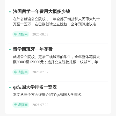
7000 余名讲师及研究人员，其中教授有 442 名。
法国留学一年费用大概多少钱
在外省就读公立院校，一年全部开销折算人民币大约十
值得一提的是，诺贝尔经济学奖获得者埃里克・马
万至十五万；在巴黎就读公立院校，全年预算建议准备
斯金和菲尔兹奖获得者安德烈・奥昆科夫等国际学术大
十五万至二十万。如果选择私立院校，结合所在城市差
申请指南
2026.08.03
异，一年总支出普
咖也在此任教 。
留学西班牙一年花费
这些学者不仅速度的提升了学校的学术声誉，更为
就读公立院校、定居二线城市的学生，全年整体花费大
学生们带来了前沿的学术知识与研究方法，让学生们有
概80000至120000元；选择公立院校扎根一线城市，年开
销在120000至150000元；就读私立院校的学生
机会与世界知名学者交流互动、深入学习，为学生的学
申请指南
2026.07.02
术成长提供了强大助力。
qs法国大学排名一览表
优势学科众多
立即咨询>>>
本文从三个方面详细介绍了qs法国大学排名.
高等经济大学学科门类丰富，以经济管理、数学、
申请指南
2026.07.02
计算机科学和社会科学为主 ，且多个学科在东欧和欧亚