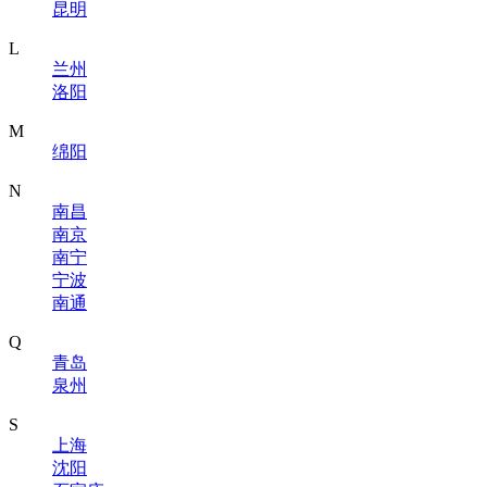
昆明
L
兰州
洛阳
M
绵阳
N
南昌
南京
南宁
宁波
南通
Q
青岛
泉州
S
上海
沈阳