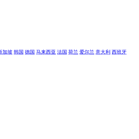
新加坡
韩国
德国
马来西亚
法国
荷兰
爱尔兰
意大利
西班牙