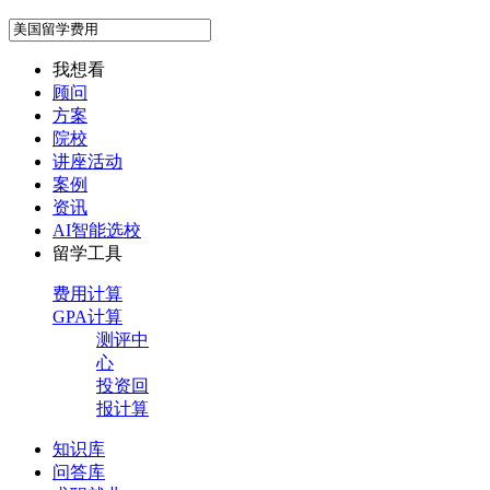
我想看
顾问
方案
院校
讲座活动
案例
资讯
AI智能选校
留学工具
费用计算
GPA计算
测评中
心
投资回
报计算
知识库
问答库