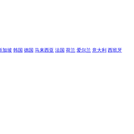
新加坡
韩国
德国
马来西亚
法国
荷兰
爱尔兰
意大利
西班牙