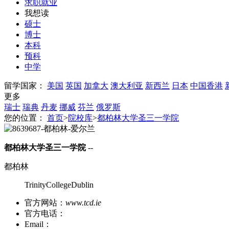
求职就业
我想读
硕士
博士
本科
预科
中学
留学国家：
美国
英国
加拿大
澳大利亚
新西兰
日本
中国香港
更多
瑞士
瑞典
丹麦
挪威
芬兰
俄罗斯
您的位置：
首页
>
院校库
>
都柏林大学圣三一学院
都柏林大学圣三一学院
--
都柏林
TrinityCollegeDublin
官方网站：
www.tcd.ie
官方电话：
Email：