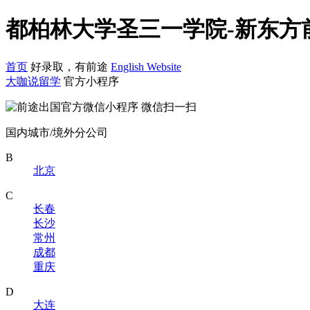
都柏林大学圣三一学院-新东方
首页
好录取，有前途
English Website
大咖说留学
官方小程序
微信扫一扫
国内城市/境外分公司
B
北京
C
长春
长沙
常州
成都
重庆
D
大连