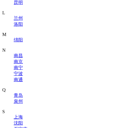
昆明
L
兰州
洛阳
M
绵阳
N
南昌
南京
南宁
宁波
南通
Q
青岛
泉州
S
上海
沈阳