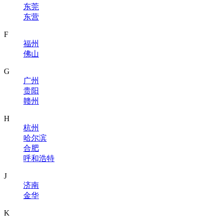
东莞
东营
F
福州
佛山
G
广州
贵阳
赣州
H
杭州
哈尔滨
合肥
呼和浩特
J
济南
金华
K