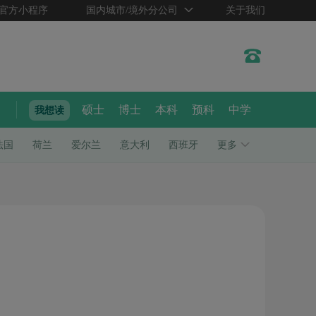
官方小程序
国内城市/境外分公司
关于我们
硕士
博士
本科
预科
中学
我想读
法国
荷兰
爱尔兰
意大利
西班牙
更多