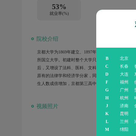
53%
就业率(%)
院校介绍
京都大学为1869年建立、1897年开设大学教育的
B
北京
所国立大学。初建时整个大学只有一个理工科分科大学
C
长春
后，又增设了法科、医科、文科等3所分科大学，这
D
大连
原有的法律学和经济学分家，同时上升为学部。经过
F
福州
生人数成倍增加，京都第三高中并入后，以此为基础
G
广州
H
杭州
视频照片
J
济南
K
昆明
L
兰州
M
绵阳