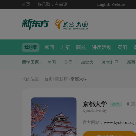
首页
好录取，有前途
English Website
顾问
方案
院校
讲座活动
案例
我想看
留学国家：
美国
英国
加拿大
澳大利亚
新西
您的位置：
首页
>
院校库
>
京都大学
京都大学
京
公立
KyotoUniversity
官方网站：
www.kyoto-u.ac.jp