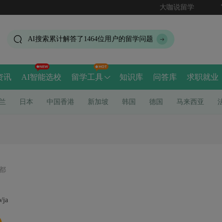
大咖说留学
AI搜索累计解答了
1464
位用户的留学问题
资讯
AI智能选校
留学工具
知识库
问答库
求职就业
兰
日本
中国香港
新加坡
韩国
德国
马来西亚
都
/ja