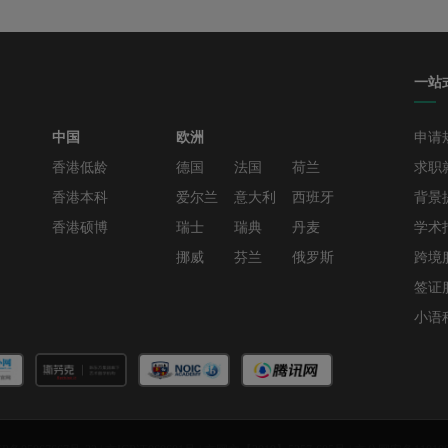
一站
中国
欧洲
申请
香港低龄
德国
法国
荷兰
求职
香港本科
爱尔兰
意大利
西班牙
背景
香港硕博
瑞士
瑞典
丹麦
学术
挪威
芬兰
俄罗斯
跨境
签证
小语