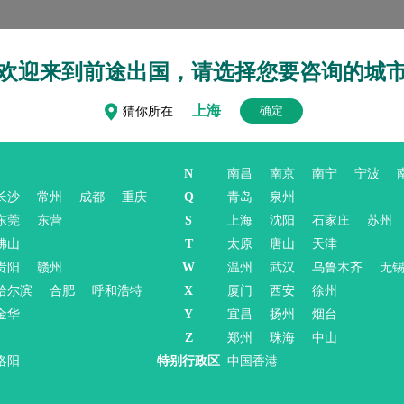
欢迎来到前途出国，请选择您要咨询的城
上海
确定
猜你所在
日本国立大学，简称“京大”，综合实力排名日本第二，是继东京大学之后的日
N
南昌
南京
南宁
宁波
，共有6个专业21个讲座，学生不到500人，木下广次为首任校长。数年
长沙
常州
成都
重庆
Q
青岛
泉州
时全校已有5个分科大学。4年后新的大学令颁布，分科大学改名为学部。
东莞
东营
S
上海
沈阳
石家庄
苏州
数年的努力，农学部和一些研究机构相继成立，学校规模有了很大的发展
佛山
T
太原
唐山
天津
成立了人文学部，后发展成为今天的教养学部。
贵阳
赣州
W
温州
武汉
乌鲁木齐
无
哈尔滨
合肥
呼和浩特
X
厦门
西安
徐州
金华
Y
宜昌
扬州
烟台
Z
郑州
珠海
中山
洛阳
特别行政区
中国香港