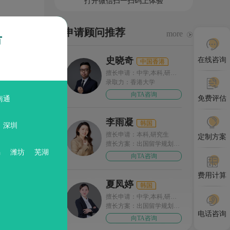
打开微信扫一扫码上体验
申请顾问推荐
more
市
史晓奇
在线咨询
中国香港
擅长申请：中学,本科,研究
生
录取力：香港大学
本第二
向TA咨询
免费评估
南通
之
法学部
李雨凝
韩国
深圳
，学
擅长申请：本科,研究生
定制方案
擅长方案：出国留学规划，
锡
潍坊
芜湖
申请规划
向TA咨询
费用计算
夏凤婷
韩国
擅长申请：中学,本科,研究
生
擅长方案：出国留学规划，
电话咨询
申请规划
向TA咨询