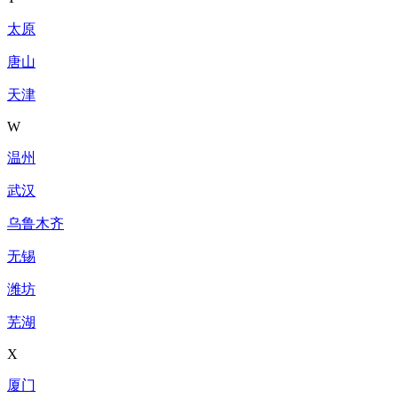
太原
唐山
天津
W
温州
武汉
乌鲁木齐
无锡
潍坊
芜湖
X
厦门