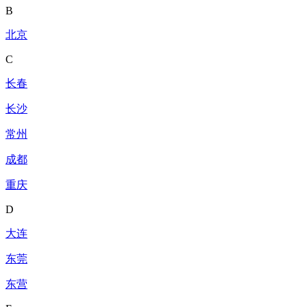
B
北京
C
长春
长沙
常州
成都
重庆
D
大连
东莞
东营