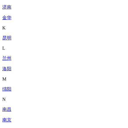
济南
金华
K
昆明
L
兰州
洛阳
M
绵阳
N
南昌
南京