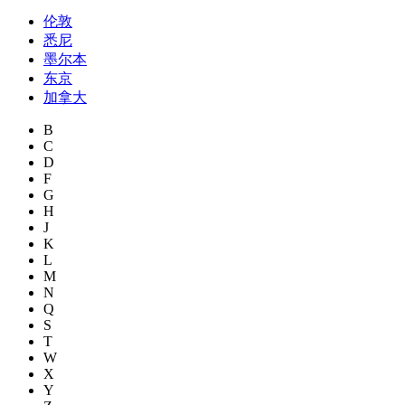
伦敦
悉尼
墨尔本
东京
加拿大
B
C
D
F
G
H
J
K
L
M
N
Q
S
T
W
X
Y