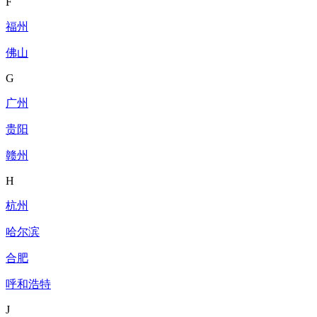
F
福州
佛山
G
广州
贵阳
赣州
H
杭州
哈尔滨
合肥
呼和浩特
J