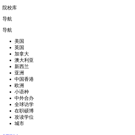
院校库
导航
导航
美国
英国
加拿大
澳大利亚
新西兰
亚洲
中国香港
欧洲
小语种
中外合办
全球访学
在职硕博
攻读学位
城市