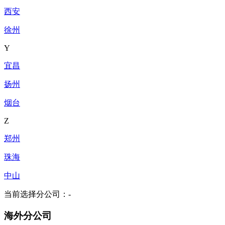
西安
徐州
Y
宜昌
扬州
烟台
Z
郑州
珠海
中山
当前选择分公司：
-
海外分公司