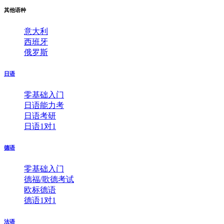
其他语种
意大利
西班牙
俄罗斯
日语
零基础入门
日语能力考
日语考研
日语1对1
德语
零基础入门
德福/歌德考试
欧标德语
德语1对1
法语