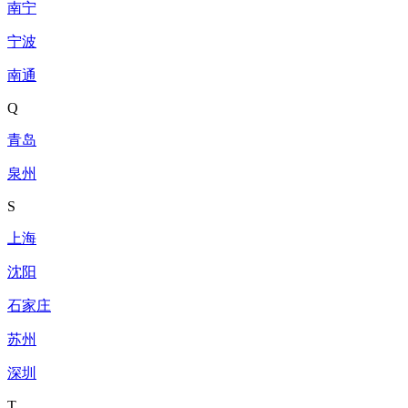
南宁
宁波
南通
Q
青岛
泉州
S
上海
沈阳
石家庄
苏州
深圳
T