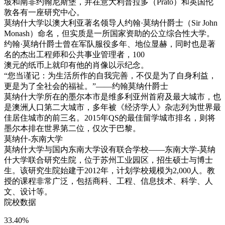
坡和南非约翰尼斯堡，并在意大利普拉多（Prato）和英国伦
敦各有一座研究中心。
莫纳什大学以澳大利亚著名领导人约翰·莫纳什爵士（Sir John
Monash）命名，但实质是一所国家资助的公立综合性大学。
约翰·莫纳什爵士曾在军队服役多年、地位显赫，同时也是著
名的杰出工程师和公共事业管理者，100
澳元的纸币上就印有他的肖像以示纪念。
“您当谨记：为生活所作的自我完善，不仅是为了自身利益，
更是为了全社会的福祉。”——约翰莫纳什爵士
莫纳什大学所在的墨尔本市是维多利亚州首府及最大城市，也
是澳洲人口第二大城市，多年被《经济学人》杂志列为世界最
佳居住城市的前三名。2015年QS的最佳留学城市排名，则将
墨尔本排在世界第二位，仅次于巴黎。
莫纳什-东南大学
莫纳什大学与国内东南大学设有联合学校——东南大学-莫纳
什大学联合研究生院，位于苏州工业园区，招生硕士与博士
生。该研究生院始建于2012年，计划学校规模为2,000人。教
授的课程非常广泛，包括商科、工程、信息技术、科学、人
文、设计等。
院校数据
33.40%