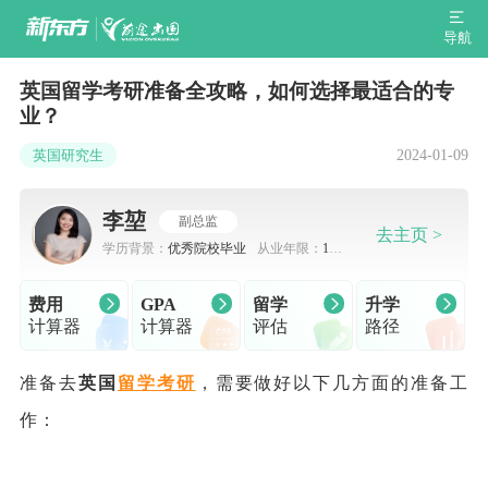
导航
英国留学考研准备全攻略，如何选择最适合的专
业？
2024-01-09
英国研究生
李堃
副总监
去主页 >
学历背景：
优秀院校毕业
从业年限：
10-
15年
费用
GPA
留学
升学
计算器
计算器
评估
路径
准备去
英国
留学考研
，需要做好以下几方面的准备工
作：