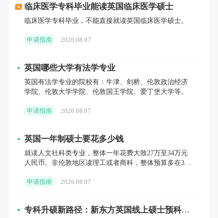
临床医学专科毕业能读英国临床医学硕士
临床医学专科毕业，不能直接就读英国临床医学硕士。
2. 法学：英国的法学专业历史悠久，如牛津大学、剑桥
申请指南
2026.08.07
大学和伦敦政治经济学院等。
英国哪些大学有法学专业
英国有法学专业的院校有：牛津、剑桥、伦敦政治经济
学院、伦敦大学学院、伦敦国王学院、爱丁堡大学等。
3. 计算机科学：英国的计算机科学专业也非常优秀，如
申请指南
2026.08.07
牛津大学、帝国理工学院和南安普顿大学等。
英国一年制硕士要花多少钱
就读人文社科类专业，整体一年花费大致27万至34万元
人民币。非伦敦地区读理工或者商科，整体预算多在34
4. 工程与技术：英国的工程学专业在全球也有很高的声
万至43万元人民币。伦敦地区就读文科硕士，一年总花
誉，如剑桥大学、帝国理工学院和曼彻斯特大学等。
申请指南
2026.08.07
销38万
专科升硕新路径：新东方英国线上硕士预科，