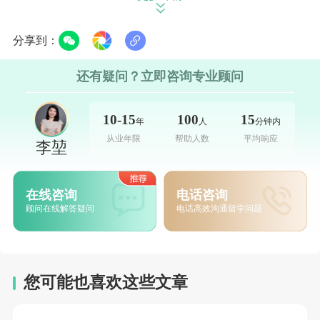
5. 财务准备：英国的研究生课程的学费通常较高，因此
分享到：
你需要提前做好财务规划，包括学费、生活费、签证
还有疑问？立即咨询专业顾问
费、机票费等。
10-15
100
15
年
人
分钟内
从业年限
帮助人数
平均响应
李堃
英国的研究生课程涵盖了各个学科领域，以下是一些热
门的专业：
在线咨询
电话咨询
顾问在线解答疑问
电话高效沟通留学问题
1. 商业与管理：英国的商学院在全球享有很高的声誉，
如伦敦商学院、牛津大学赛德商学院和
剑桥大学
朱迪斯
您可能也喜欢这些文章
商学院等。