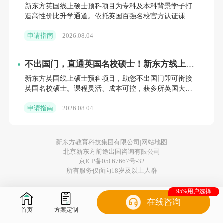
低成本撬动世界百强名校
新东方英国线上硕士预科项目为专科及本科背景学子打
5. 艺术与设计：英国的艺术与设计专业也是全球最优秀
造高性价比升学通道。依托英国百强名校官方认证课
程，支持国内线上修读，省时省钱。涵盖商科、工科等
的，如中央圣马丁艺术与设计学院、伦敦艺术大学和金
申请指南
2026.08.04
多领域，无缝衔接伯
斯顿大学等。
不出国门，直通英国名校硕士！新东方线上预
科项目全解析
新东方英国线上硕士预科项目，助您不出国门即可衔接
英国名校硕士。课程灵活、成本可控，获多所英国大学
总的来说，去
英国留学考研
需要做好充分的准备，选择
官方认可。新东方前途出国全程护航，提供专业规划与
申请指南
2026.08.04
教学支持。立即咨
适合自己的专业，以便在英国的学习生活中取得成功。
新东方教育科技集团有限公司|
网站地图
北京新东方前途出国咨询有限公司
京ICP备05067667号-32
所有服务仅面向18岁及以上人群
95%用户选择
在线咨询
首页
方案定制