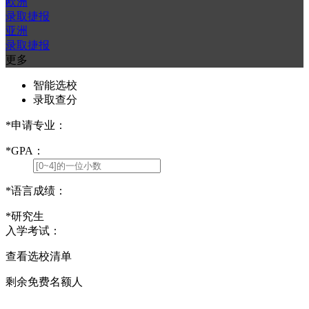
欧洲
录取捷报
亚洲
录取捷报
更多
智能选校
录取查分
*
申请专业：
*
GPA：
*
语言成绩：
*
研究生
入学考试：
查看选校清单
剩余免费名额
人