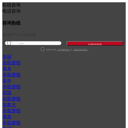
在线咨询
电话咨询
咨询热线
顾问将于15分钟内回电
专业顾问给您回电
我接受并同意
《用户服务条款》
和
《隐私权相关政策》
美研
录取捷报
美本
录取捷报
美中
录取捷报
英国
录取捷报
加拿大
录取捷报
澳新
录取捷报