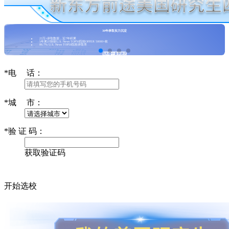
30年录取实力沉淀
23万+录取数据，近7年积累
5年累计斩获U.S. News TOP50院校OFFER 50000+枚
86.7% U.S. News TOP50院校录取率
我和哪个案例更匹
配
*
电 话：
*
城 市：
*
验 证 码：
获取验证码
我接受并同意
《用户服务条款》
和
《隐私权相关政策》
开始选校